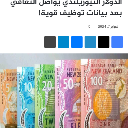
الدولار النيوزيلندي يواصل التعافي
بعد بيانات توظيف قوية!‏
فبراير 7, 2024
0
فيسبوك
‫X
لينكدإن
ماسنجر
تيلقرام
طباعة