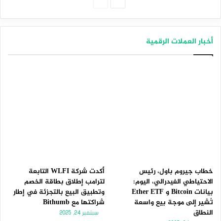
الصفحة
الصفحة
التالية
السابقة
أخبار العملات الرقمية
خطاب جيروم باول، رئيس
أكدت شركة WLFI التابعة
الاحتياطي الفيدرالي، اليوم:
لترامب إطلاق بطاقة الخصم
بيانات Bitcoin و Ether ETF
وتطبيق البيع بالتجزئة في إطار
تُشير إلى موجة بيع واسعة
شراكتها مع Bithumb
النطاق
سبتمبر 24, 2025