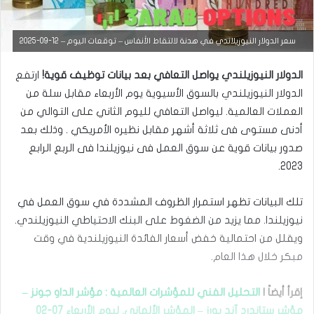
سعر الدولار النيوزيلاندي في هدنة لالتقاط الأنفاس – توقعات اليوم – 12-09-2025
الدولار النيوزيلندي يواصل التعافي بعد بيانات توظيف قوية!‏
ارتفع
الدولار النيوزيلندي بالسوق الأسيوية يوم الأربعاء مقابل سلة من
العملات ‏العالمية. ليواصل التعافي لليوم الثاني على التوالي من
أدنى مستوى فى ثلاثة أشهر ‏مقابل نظيره الأمريكي . وذلك بعد
صدور بيانات قوية عن سوق العمل فى نيوزيلندا ‏فى الربع الرابع
التحليل الفني للعملات
2023.‏
فبراير
تلك البيانات تظهر استمرار الظروف المشددة في سوق العمل في
6,
2025
نيوزيلندا. مما يزيد ‏من الضغوط على البنك الاحتياطي النيوزيلندي.
ا
ويقلل من احتمالية خفض أسعار ‏الفائدة النيوزيلندية في وقت
ل
مبكر خلال هذا العام‎.‎
د
و
ل
إقرأ أيضاً |
التحليل الفني للمؤشرات العالمية : مؤشر الداو جونز –
ا
مؤشر ستاندرد آند بورز – المؤشر الألماني. ليوم الأربعاء 07-02