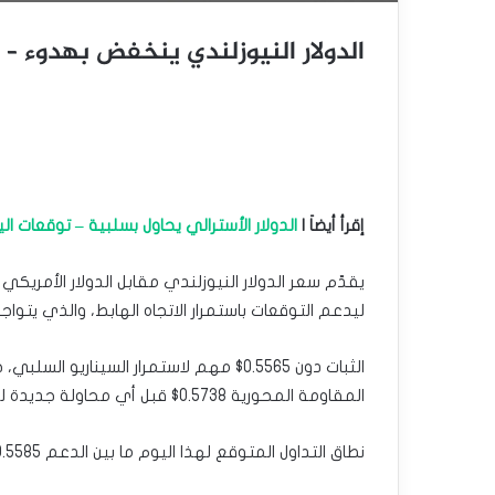
الدولار النيوزلندي ينخفض بهدوء – توقعات 
إقرأ أيضاَ |
الدولار الأسترالي يحاول بسلبية – توقعات اليوم 31-01-
ليدعم التوقعات باستمرار الاتجاه الهابط، والذي يتواجد هد
الثبات دون 0.5565$ مهم لاستمرار السينا
المقاومة المحورية 0.5738$ قبل أي محاولة جديدة للانخفاض.
نطاق التداول المتوقع لهذا اليوم ما بين الدعم 0.5585$ والمقاومة 0.5685$