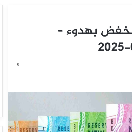
ينخفض بهدوء –
0