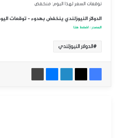
توقعات السعر لهذا اليوم: منخفض
الدولار النيوزلندي ينخفض بهدوء – توقعات اليوم 31-01-25
المصدر : اضغط هنا
الدولار النيوزلندي
فيسبوك
‫X
لينكدإن
ماسنجر
طباعة
أقرأ التالي
التحليل الفني للعملات