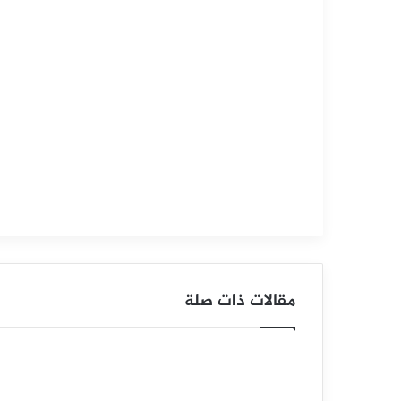
فبراير
6,
2025
ا
ل
د
و
ل
ا
ر
مقالات ذات صلة
ا
ل
ن