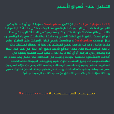
التحليل الفني لأسواق الأسهم
إخلاء المسؤولية عن المخاطر:
لن تكون
3araboptions
مسؤولة عن أي خسارة أو ضرر
ناتج عن الاعتماد على المعلومات الواردة في هذا الموقع بما في ذلك الأخبار السوقية
والتحليل والتوصيات التداولية وتقييمات وسطاء فوركس. البيانات الواردة في هذا
الموقع ليست بالضرورة في الوقت الفعلي ولا دقيقة ، والتحليلات هي آراء المؤلفين ولا
تمثل توصيات
3araboptions
أو موظفيها. ينطوي تداول العملات على الهامش على
مخاطر عالية ، وهو غير مناسب لجميع المستثمرين. نظرًا لأن خسائر المنتجات ذات
الرافعة المالية قادرة على تجاوز الودائع الأولية ووضع رأس المال في خطر. قبل اتخاذ
قرار بالتداول في فوركس أو أي أداة مالية أخرى ، يجب عليك التفكير بعناية في
أهدافك الاستثمارية ومستوى خبرتك ورغبتك في المخاطرة. نحن نعمل بجد لنقدم لك
معلومات قيمة عن جميع الوسطاء الذين نقوم بتقييمهم. لتزويدك بهذه الخدمة
المجانية ، نتلقى رسوم إعلانات من الوسطاء ، بما في ذلك بعض من هؤلاء المدرجين
ضمن تصنيفاتنا وعلى هذه الصفحة. بينما نبذل قصارى جهدنا لضمان تحديث جميع
بياناتنا ، فإننا نشجعك على التحقق من معلوماتنا مع الوسيط مباشرةً.
جميع حقوق النشر محفوظة لـ ©
3araboptions.com
‫X
فيسبوك
انستقرام