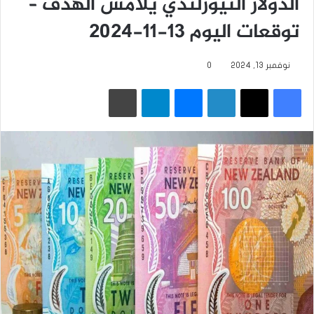
الدولار النيوزلندي يلامس الهدف –
توقعات اليوم 13-11-2024
نوفمبر 13, 2024
0
فيسبوك
‫X
لينكدإن
ماسنجر
تيلقرام
طباعة