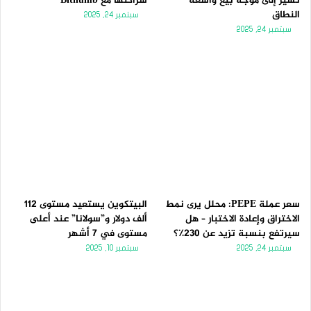
تُشير إلى موجة بيع واسعة
شراكتها مع Bithumb
النطاق
سبتمبر 24, 2025
سبتمبر 24, 2025
سعر عملة PEPE: محلل يرى نمط
البيتكوين يستعيد مستوى 112
الاختراق وإعادة الاختبار – هل
ألف دولار و”سولانا” عند أعلى
سيرتفع بنسبة تزيد عن 230٪؟
مستوى في 7 أشهر
سبتمبر 24, 2025
سبتمبر 10, 2025