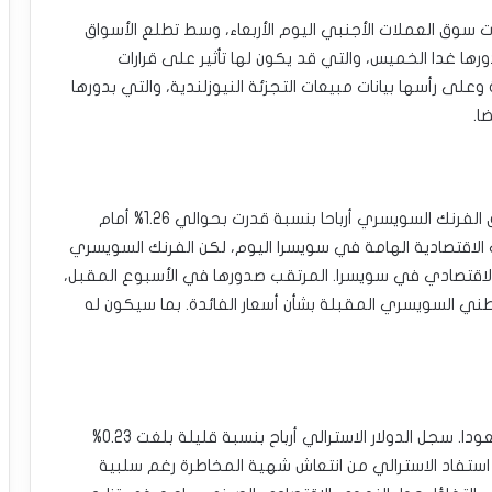
لات سوق العملات الأجنبي اليوم الأربعاء، وسط تطلع الأسواق
ورها غدا الخميس، والتي قد يكون لها تأثير على قرارات
على رأسها بيانات مبيعات التجزئة النيوزلندية، والتي بدورها
ا.
وفي المركز الثاني بقائمة العملات الأعلى ربحا، حقق الفرنك السويسري أرباحا بنسبة قدرت بحوالي 1.26% أمام
ات الاقتصادية الهامة في سويسرا اليوم، لكن الفرنك السويسري
لاقتصادي في سويسرا. المرتقب صدورها في الأسبوع المقبل،
لوطني السويسري المقبلة بشأن أسعار الفائدة. بما سيكون له
أما في المركز الثالث والأخير بقائمة العملات الأكثر صعودا. سجل الدولار الاسترالي أرباح بنسبة قليلة بلغت 0.23%
 استفاد الاسترالي من انتعاش شهية المخاطرة رغم سلبية