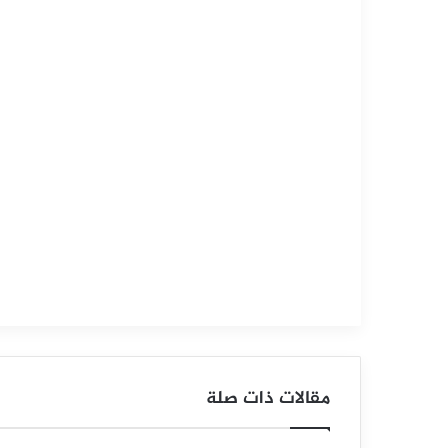
التحليل الفني للعملات
سبتمبر
5,
2025
س
ع
ر
ا
ل
د
و
مقالات ذات صلة
ل
ا