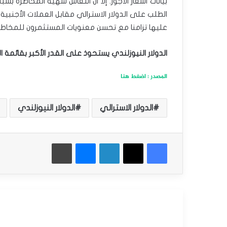
بيانات أسعار الأجور. إلا أن انتعاش شهية المخاطرة 
الطلب على الدولار الاسترالي مقابل العملات الأجنبية ا
عليها تزامنا مع تحسن معنويات المستثمرون للمخاطر
الدولار النيوزلندي يستحوذ على القدر الأكبر بقائمة ال
المصدر : اضغط هنا
الدولار الاسترالي
الدولار النيوزلندي
فيسبوك
‫X
لينكدإن
ماسنجر
طباعة
أقرأ التالي