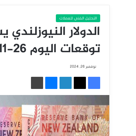
التحليل الفني للعملات
الدولار النيوزلندي 
توقعات اليوم 26-11-2024
نوفمبر 26, 2024
فيسبوك
‫X
لينكدإن
ماسنجر
طباعة