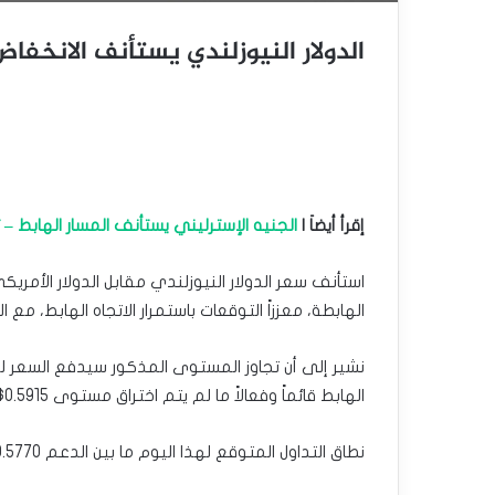
الدولار النيوزلندي يستأنف الانخفاض – توق
إقرأ أيضاَ |
الجنيه الإسترليني يستأنف المسار الهابط – توقعات 
استأنف سعر الدولار النيوزلندي مقابل الدولار الأمر
الهابطة، معززاً التوقعات باستمرار الاتجاه الهابط، مع التذكي
الهابط قائماً وفعالاً ما لم يتم اختراق مستوى 0.5915$ والثبات فوقه.
نطاق التداول المتوقع لهذا اليوم ما بين الدعم 0.5770$ والمقاومة 0.5870$