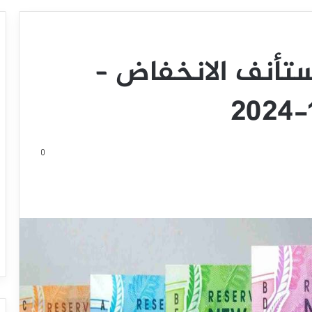
يستأنف الانخفاض –
0