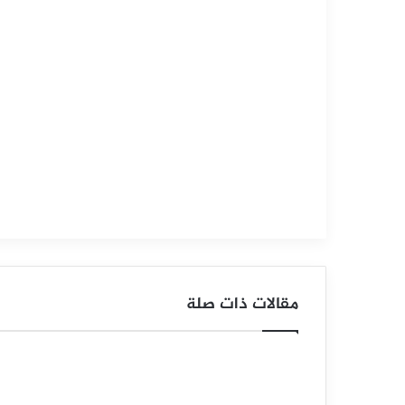
فبراير
6,
2025
ا
ل
د
و
ل
ا
ر
مقالات ذات صلة
ا
ل
ن