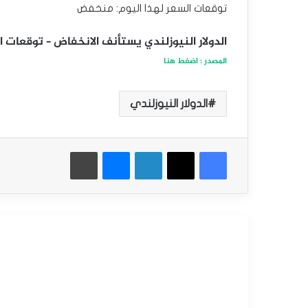
توقعات السعر لهذا اليوم: منخفض
الدولار النيوزلندي يستأنف الانخفاض – توقعات اليوم 26-1
المصدر : اضغط هنا
الدولار النيوزلندي
فيسبوك
‫X
لينكدإن
ماسنجر
طباعة
أقرأ التالي
التحليل الفني للعملات