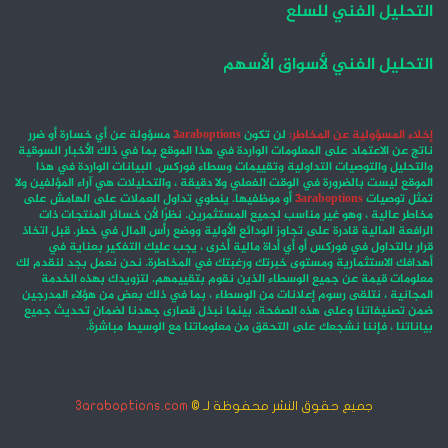
التحليل الفني للسلع
التحليل الفني لأسواق الأسهم
إخلاء المسؤولية عن المخاطر:
لن تكون
3araboptions
مسؤولة عن أي خسارة أو ضرر
ناتج عن الاعتماد على المعلومات الواردة في هذا الموقع بما في ذلك الأخبار السوقية
والتحليل والتوصيات التداولية وتقييمات وسطاء فوركس. البيانات الواردة في هذا
الموقع ليست بالضرورة في الوقت الفعلي ولا دقيقة ، والتحليلات هي آراء المؤلفين ولا
تمثل توصيات
3araboptions
أو موظفيها. ينطوي تداول العملات على الهامش على
مخاطر عالية ، وهو غير مناسب لجميع المستثمرين. نظرًا لأن خسائر المنتجات ذات
الرافعة المالية قادرة على تجاوز الودائع الأولية ووضع رأس المال في خطر. قبل اتخاذ
قرار بالتداول في فوركس أو أي أداة مالية أخرى ، يجب عليك التفكير بعناية في
أهدافك الاستثمارية ومستوى خبرتك ورغبتك في المخاطرة. نحن نعمل بجد لنقدم لك
معلومات قيمة عن جميع الوسطاء الذين نقوم بتقييمهم. لتزويدك بهذه الخدمة
المجانية ، نتلقى رسوم إعلانات من الوسطاء ، بما في ذلك بعض من هؤلاء المدرجين
ضمن تصنيفاتنا وعلى هذه الصفحة. بينما نبذل قصارى جهدنا لضمان تحديث جميع
بياناتنا ، فإننا نشجعك على التحقق من معلوماتنا مع الوسيط مباشرةً.
جميع حقوق النشر محفوظة لـ ©
3araboptions.com