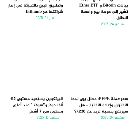
بيانات Bitcoin و Ether ETF
وتطبيق البيع بالتجزئة في إطار
تُشير إلى موجة بيع واسعة
شراكتها مع Bithumb
النطاق
سبتمبر 24, 2025
سبتمبر 24, 2025
سعر عملة PEPE: محلل يرى نمط
البيتكوين يستعيد مستوى 112
الاختراق وإعادة الاختبار – هل
ألف دولار و”سولانا” عند أعلى
سيرتفع بنسبة تزيد عن 230٪؟
مستوى في 7 أشهر
سبتمبر 24, 2025
سبتمبر 10, 2025