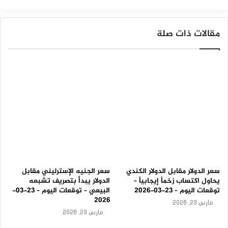
ج
ا
ب
مقالات ذات صلة
ي
–
ت
و
ق
ع
ا
ت
ا
ل
ي
و
م
0
6
سعر الدولار مقابل الدولار الكندي
سعر الجنيه الإسترليني مقابل
-
يحاول اكتساب زخماً إيجابياً –
الدولار يبدأ بتصريف تشبعه
0
توقعات اليوم – 23-03-2026
البيعي – توقعات اليوم – 23-03-
2
2026
مارس 23, 2026
-
مارس 23, 2026
2
0