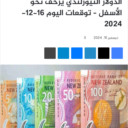
الدولار النيوزلندي يزحف نحو
الأسفل – توقعات اليوم 16-12-
2024
ديسمبر 16, 2024
0
فيسبوك
‫X
لينكدإن
ماسنجر
تيلقرام
طباعة