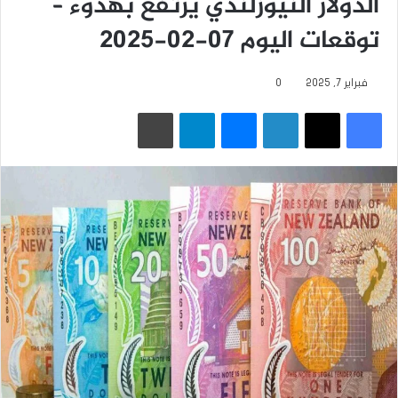
الدولار النيوزلندي يرتفع بهدوء –
توقعات اليوم 07-02-2025
فبراير 7, 2025
0
فيسبوك
‫X
لينكدإن
ماسنجر
تيلقرام
طباعة