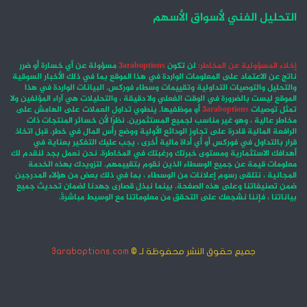
التحليل الفني لأسواق الأسهم
إخلاء المسؤولية عن المخاطر:
لن تكون
3araboptions
مسؤولة عن أي خسارة أو ضرر
ناتج عن الاعتماد على المعلومات الواردة في هذا الموقع بما في ذلك الأخبار السوقية
والتحليل والتوصيات التداولية وتقييمات وسطاء فوركس. البيانات الواردة في هذا
الموقع ليست بالضرورة في الوقت الفعلي ولا دقيقة ، والتحليلات هي آراء المؤلفين ولا
تمثل توصيات
3araboptions
أو موظفيها. ينطوي تداول العملات على الهامش على
مخاطر عالية ، وهو غير مناسب لجميع المستثمرين. نظرًا لأن خسائر المنتجات ذات
الرافعة المالية قادرة على تجاوز الودائع الأولية ووضع رأس المال في خطر. قبل اتخاذ
قرار بالتداول في فوركس أو أي أداة مالية أخرى ، يجب عليك التفكير بعناية في
أهدافك الاستثمارية ومستوى خبرتك ورغبتك في المخاطرة. نحن نعمل بجد لنقدم لك
معلومات قيمة عن جميع الوسطاء الذين نقوم بتقييمهم. لتزويدك بهذه الخدمة
المجانية ، نتلقى رسوم إعلانات من الوسطاء ، بما في ذلك بعض من هؤلاء المدرجين
ضمن تصنيفاتنا وعلى هذه الصفحة. بينما نبذل قصارى جهدنا لضمان تحديث جميع
بياناتنا ، فإننا نشجعك على التحقق من معلوماتنا مع الوسيط مباشرةً.
جميع حقوق النشر محفوظة لـ ©
3araboptions.com
‫X
فيسبوك
انستقرام