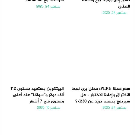
تُشير إلى موجة بيع واسعة
شراكتها مع Bithumb
النطاق
سبتمبر 24, 2025
سبتمبر 24, 2025
سعر عملة PEPE: محلل يرى نمط
البيتكوين يستعيد مستوى 112
الاختراق وإعادة الاختبار – هل
ألف دولار و”سولانا” عند أعلى
سيرتفع بنسبة تزيد عن 230٪؟
مستوى في 7 أشهر
سبتمبر 24, 2025
سبتمبر 10, 2025