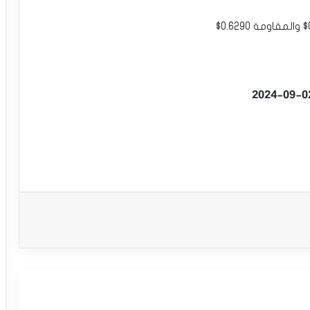
الدولار النيوزلندي يحتاج حافز إيجابي –
توقعات اليوم 06-02-2025
الدولار النيوزلندي يستمر بالارتفاع – توقعات