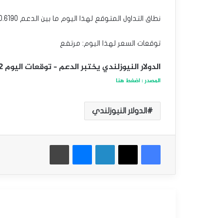
نطاق التداول المتوقع لهذا اليوم ما بين الدعم 0.6190$ والمقاومة 0.6290$
توقعات السعر لهذا اليوم: مرتفع
الدولار النيوزلندي يختبر الدعم – توقعات اليوم 02-09-2024
المصدر : اضغط هنا
الدولار النيوزلندي
فيسبوك
‫X
لينكدإن
ماسنجر
طباعة
أقرأ التالي