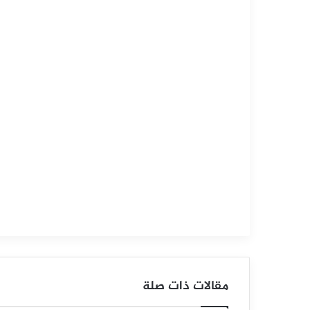
التحليل الفني للعملات
فبراير
6,
2025
ا
ل
د
و
ل
ا
ر
مقالات ذات صلة
ا