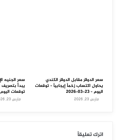
ل
ن
ي
و
ز
ل
ن
د
سعر الدولار مقابل الدولار الكندي
سعر الجنيه الإ
يحاول اكتساب زخماً إيجابياً – توقعات
يبدأ بتصريف 
ي
اليوم – 23-03-2026
توقعات اليوم – 23-03-6
مارس 23, 2026
مارس 23, 2026
ي
ح
ت
اترك تعليقاً
ا