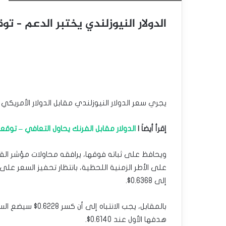
الدولار النيوزلندي يختبر الدعم – توقعات الي
يجري سعر الدولار النيوزلندي مقابل الدولار الأمريكي اختباراً ل
إقرأ أيضاَ |
الدولار مقابل الفرنك يحاول التعافي – توقعات اليوم 
ويحافظ على ثباته فوقها، يرافقه محاولات مؤشر القو
على الأطر الزمنية اللحظية، بانتظار تحفيز السعر عل
إلى 0.6368$.
بالمقابل، يجب الا
هدفها الأول عند 0.6140$.