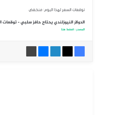
توقعات السعر لهذا اليوم: منخفض
الدولار النيوزلندي يحتاج حافز سلبي – توقعات اليوم 18-11
المصدر : اضغط هنا
فيسبوك
‫X
لينكدإن
ماسنجر
طباعة
أقرأ التالي
التحليل الفني للعملات
مارس