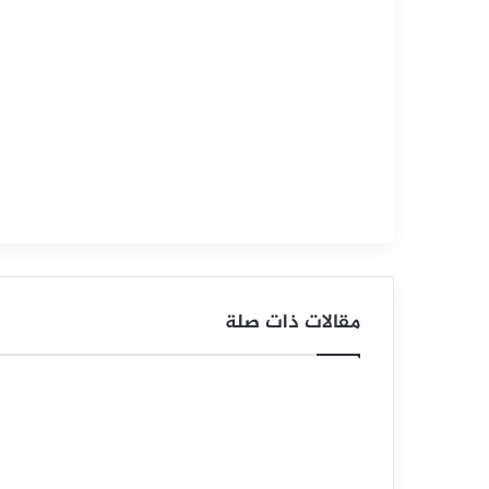
23,
2026
س
ع
ر
ا
ل
د
و
مقالات ذات صلة
ل
ا
ر
م