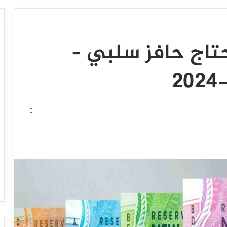
يحتاج حافز سلبي –
0