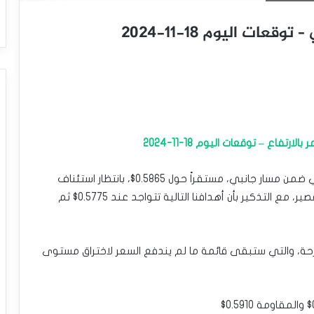
عات اليوم 18-11-2024
تفاع – توقعات اليوم 18-11-2024
يتذبذب سعر الدولار النيوزلندي مقابل الدولار الأمريكي ضمن مسار جانبي، مستقراً حول 0.5865$، بانتظار استئناف
الموجة الهابطة المتوقعة على المدى اللحظي والقصير، مع التذكير بأن أهدافنا التالية تتواجد عند 0.5775$ ثم
ترحة، والتي ستبقى قائمة ما لم يندفع السعر لاختراق مستوى