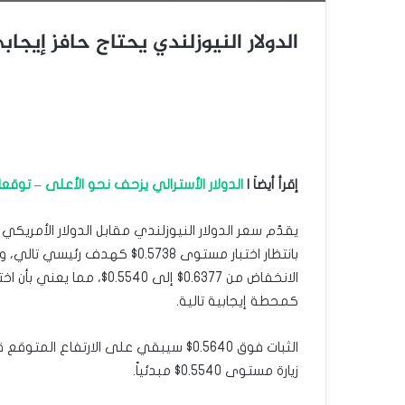
الدولار النيوزلندي يحتاج حافز إيجابي – تو
إقرأ أيضاَ |
الدولار الأسترالي يزحف نحو الأعلى – توقعات اليوم 
كمحطة إيجابية تالية.
الثبات فوق 0.5640$ سيبقي على الارتفاع 
زيارة مستوى 0.5540$ مبدئياً.