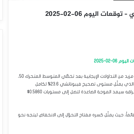
قعات اليوم 06-02-2025
06-02-2025
يقدّم سعر الدولار النيوزلندي مقابل الدولار الأمريكي مزيد من التداولات الإيجابية بعد تخطّي المتوسط المتحرك 50،
بانتظار اختبار مستوى 0.5738$ كهدف رئيسي تالي، والذي يمثّل مستوى تصحيح فيبوناتشي 23.6% لكامل
الانخفاض من 0.6377$ إلى 0.5540$، مما يعني بأن اختراقه سيمد الموجة الصاعدة لتصل إلى مستويات 0.5860$
المتوقع قائماً، حيث يمثّل كسره مفتاح التحوّل إلى الانخفاض ليتجه نحو