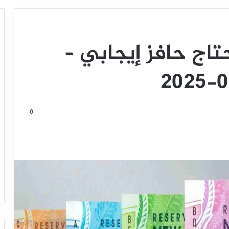
حتاج حافز إيجابي –
0