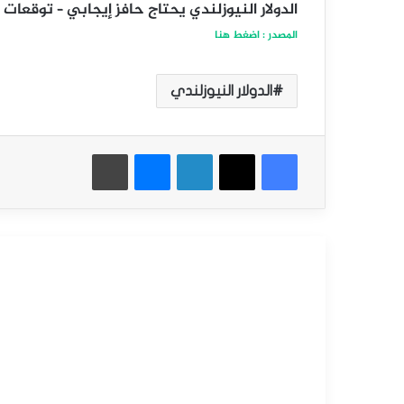
الدولار النيوزلندي يحتاج حافز إيجابي – توقعات اليوم 06-2
المصدر : اضغط هنا
الدولار النيوزلندي
فيسبوك
‫X
لينكدإن
ماسنجر
طباعة
أقرأ التالي
التحليل الفني للعملات
فبراير
5,