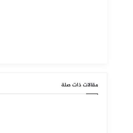
2025
ا
ل
د
و
ل
ا
ر
مقالات ذات صلة
ا
ل
ن
ي
و