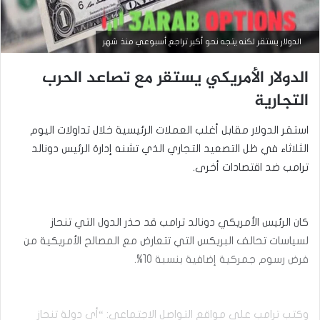
التحليل الفني للعملات
الدولار يستقر لكنه يتجه نحو أكبر تراجع أسبوعي منذ شهر
مارس
الدولار الأمريكي يستقر مع تصاعد الحرب
23,
2026
التجارية
س
ع
استقر الدولار مقابل أغلب العملات الرئيسية خلال تداولات اليوم
ر
ا
الثلاثاء في ظل التصعيد التجاري الذي تشنه إدارة الرئيس دونالد
ل
ترامب ضد اقتصادات أخرى.
د
و
ل
ا
كان الرئيس الأمريكي دونالد ترامب قد حذر الدول التي تنحاز
ر
لسياسات تحالف البريكس التي تتعارض مع المصالح الأمريكية من
م
ق
فرض رسوم جمركية إضافية بنسبة 10%.
ا
ب
ل
ا
وكتب ترامب على مواقع التواصل الاجتماعي: “أي دولة تنحاز