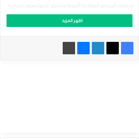
ل
لسياسات البريكس المعادية لأمريكا ستُفرض عليها رسوم جمركية
د
و
إضافية بنسبة 10%. لن تكون هناك استثناءات لهذه السياسة”.
ل
اظهر المزيد
ا
إقرأ أيضاَ |
الذهب يتحرك صعودًا بفضل تراجع الدولار الأمريكي
ر
ا
فيسبوك
‫X
لينكدإن
ماسنجر
طباعة
ل
ك
ولطالما انتقد ترامب مجموعة البريكس، وهي منظمة تضم في
ن
د
عضويتها الصين وروسيا والهند.
ي
ي
ح
ا
وكانت الولايات المتحدة قد حددت 9 يوليو موعدًا نهائيًا للدول
و
للتوصل إلى اتفاق تجاري، لكن مسؤولين أمريكيين يقولون الآن إن
ل
ا
الرسوم الجمركية ستبدأ في 1 أغسطس. وقال ترامب إنه سيرسل
ك
رسائل إلى الدول لإبلاغها بمعدل الرسوم الجمركية في حال عدم
ت
التوصل إلى اتفاق.
س
ا
ب
ز