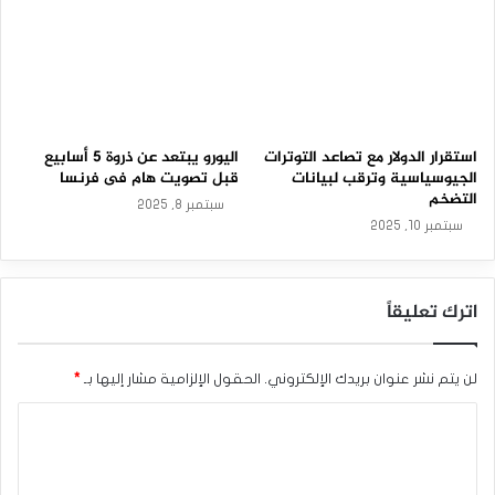
2
3
وعلى صعيد التداولات، استقر مؤشر الدولار على نحو سلبي
-
بحلول الساعة 11:06 بتوقيت جرينتش عند مستوى 97.4 نقطة،
0
3
وسجل أعلى مستوى عند 97.5 نقطة وأقل مستوى عند 97.1
-
نقطة.
2
0
استقرار الدولار مع تصاعد التوترات
اليورو يبتعد عن ذروة 5 أسابيع
الدولار الأمريكي يستقر مع تصاعد الحرب التجارية
2
الجيوسياسية وترقب لبيانات
قبل تصويت هام فى فرنسا
6
التضخم
المصدر : اضغط هنا
سبتمبر 8, 2025
سبتمبر 10, 2025
الدولار الأمريكي
اترك تعليقاً
لن يتم نشر عنوان بريدك الإلكتروني.
الحقول الإلزامية مشار إليها بـ
*
ا
ل
ت