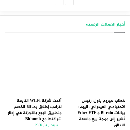
الصفحة
الصفحة
التالية
السابقة
أخبار العملات الرقمية
خطاب جيروم باول، رئيس
أكدت شركة WLFI التابعة
الاحتياطي الفيدرالي، اليوم:
لترامب إطلاق بطاقة الخصم
بيانات Bitcoin و Ether ETF
وتطبيق البيع بالتجزئة في إطار
تُشير إلى موجة بيع واسعة
شراكتها مع Bithumb
النطاق
سبتمبر 24, 2025