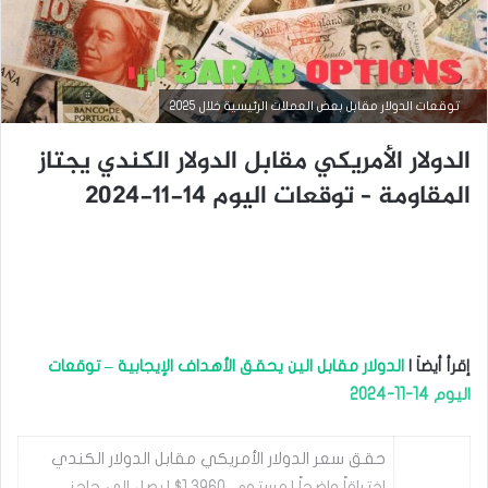
التحليل الفني للعملات
توقعات الدولار مقابل بعض العملات الرئيسية خلال 2025
مارس
الدولار الأمريكي مقابل الدولار الكندي يجتاز
23,
2026
المقاومة – توقعات اليوم 14-11-2024
س
ع
ر
ا
ل
د
و
ل
إقرأ أيضاَ |
الدولار مقابل الين يحقق الأهداف الإيجابية – توقعات
ا
ر
اليوم 14-11-2024
م
ق
ا
حقق سعر الدولار الأمريكي مقابل الدولار الكندي
ب
اختراقاً واضحاً لمستوى 1.3960$ ليصل إلى حاجز