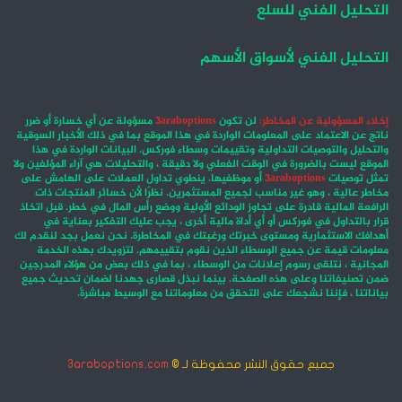
التحليل الفني للسلع
التحليل الفني لأسواق الأسهم
إخلاء المسؤولية عن المخاطر:
لن تكون
3araboptions
مسؤولة عن أي خسارة أو ضرر
ناتج عن الاعتماد على المعلومات الواردة في هذا الموقع بما في ذلك الأخبار السوقية
والتحليل والتوصيات التداولية وتقييمات وسطاء فوركس. البيانات الواردة في هذا
الموقع ليست بالضرورة في الوقت الفعلي ولا دقيقة ، والتحليلات هي آراء المؤلفين ولا
تمثل توصيات
3araboptions
أو موظفيها. ينطوي تداول العملات على الهامش على
مخاطر عالية ، وهو غير مناسب لجميع المستثمرين. نظرًا لأن خسائر المنتجات ذات
الرافعة المالية قادرة على تجاوز الودائع الأولية ووضع رأس المال في خطر. قبل اتخاذ
قرار بالتداول في فوركس أو أي أداة مالية أخرى ، يجب عليك التفكير بعناية في
أهدافك الاستثمارية ومستوى خبرتك ورغبتك في المخاطرة. نحن نعمل بجد لنقدم لك
معلومات قيمة عن جميع الوسطاء الذين نقوم بتقييمهم. لتزويدك بهذه الخدمة
المجانية ، نتلقى رسوم إعلانات من الوسطاء ، بما في ذلك بعض من هؤلاء المدرجين
ضمن تصنيفاتنا وعلى هذه الصفحة. بينما نبذل قصارى جهدنا لضمان تحديث جميع
بياناتنا ، فإننا نشجعك على التحقق من معلوماتنا مع الوسيط مباشرةً.
جميع حقوق النشر محفوظة لـ ©
3araboptions.com