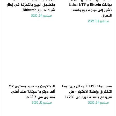
بيانات Bitcoin و Ether ETF
وتطبيق البيع بالتجزئة في إطار
تُشير إلى موجة بيع واسعة
شراكتها مع Bithumb
النطاق
سبتمبر 24, 2025
سبتمبر 24, 2025
سعر عملة PEPE: محلل يرى نمط
البيتكوين يستعيد مستوى 112
الاختراق وإعادة الاختبار – هل
ألف دولار و”سولانا” عند أعلى
سيرتفع بنسبة تزيد عن 230٪؟
مستوى في 7 أشهر
سبتمبر 24, 2025
سبتمبر 10, 2025