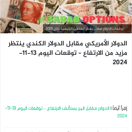
التحليل الفني للعملات
توقعات الدولار مقابل بعض العملات الرئيسية خلال 2025
مارس
الدولار الأمريكي مقابل الدولار الكندي ينتظر
23,
2026
مزيد من الارتفاع – توقعات اليوم 13-11-
س
2024
ع
ر
ا
ل
د
و
ل
ا
ر
إقرأ أيضاَ |
الدولار مقابل الين يستأنف الارتفاع – توقعات اليوم 13-11-
م
2024
ق
ا
ب