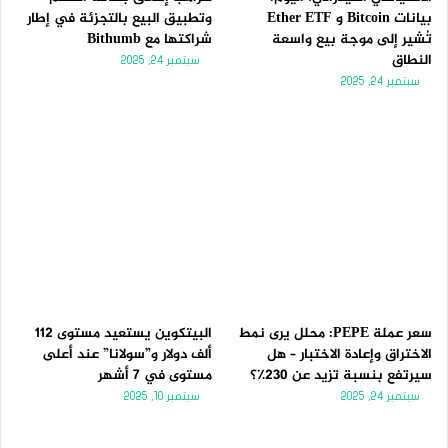
بيانات Bitcoin و Ether ETF
وتطبيق البيع بالتجزئة في إطار
تُشير إلى موجة بيع واسعة
شراكتها مع Bithumb
النطاق
سبتمبر 24, 2025
سبتمبر 24, 2025
سعر عملة PEPE: محلل يرى نمط
البيتكوين يستعيد مستوى 112
الاختراق وإعادة الاختبار – هل
ألف دولار و”سولانا” عند أعلى
سيرتفع بنسبة تزيد عن 230٪؟
مستوى في 7 أشهر
سبتمبر 24, 2025
سبتمبر 10, 2025