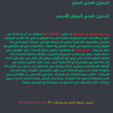
التحليل الفني للسلع
التحليل الفني لأسواق الأسهم
إخلاء المسؤولية عن المخاطر:
لن تكون
3araboptions
مسؤولة عن أي خسارة أو ضرر
ناتج عن الاعتماد على المعلومات الواردة في هذا الموقع بما في ذلك الأخبار السوقية
والتحليل والتوصيات التداولية وتقييمات وسطاء فوركس. البيانات الواردة في هذا
الموقع ليست بالضرورة في الوقت الفعلي ولا دقيقة ، والتحليلات هي آراء المؤلفين ولا
تمثل توصيات
3araboptions
أو موظفيها. ينطوي تداول العملات على الهامش على
مخاطر عالية ، وهو غير مناسب لجميع المستثمرين. نظرًا لأن خسائر المنتجات ذات
الرافعة المالية قادرة على تجاوز الودائع الأولية ووضع رأس المال في خطر. قبل اتخاذ
قرار بالتداول في فوركس أو أي أداة مالية أخرى ، يجب عليك التفكير بعناية في
أهدافك الاستثمارية ومستوى خبرتك ورغبتك في المخاطرة. نحن نعمل بجد لنقدم لك
معلومات قيمة عن جميع الوسطاء الذين نقوم بتقييمهم. لتزويدك بهذه الخدمة
المجانية ، نتلقى رسوم إعلانات من الوسطاء ، بما في ذلك بعض من هؤلاء المدرجين
ضمن تصنيفاتنا وعلى هذه الصفحة. بينما نبذل قصارى جهدنا لضمان تحديث جميع
بياناتنا ، فإننا نشجعك على التحقق من معلوماتنا مع الوسيط مباشرةً.
جميع حقوق النشر محفوظة لـ ©
3araboptions.com