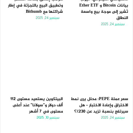
بيانات Bitcoin و Ether ETF
وتطبيق البيع بالتجزئة في إطار
تُشير إلى موجة بيع واسعة
شراكتها مع Bithumb
النطاق
سبتمبر 24, 2025
سبتمبر 24, 2025
سعر عملة PEPE: محلل يرى نمط
البيتكوين يستعيد مستوى 112
الاختراق وإعادة الاختبار – هل
ألف دولار و”سولانا” عند أعلى
سيرتفع بنسبة تزيد عن 230٪؟
مستوى في 7 أشهر
سبتمبر 24, 2025
سبتمبر 10, 2025