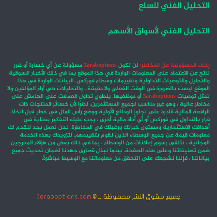
التحليل الفني للسلع
التحليل الفني لأسواق الأسهم
إخلاء المسؤولية عن المخاطر:
لن تكون
3araboptions
مسؤولة عن أي خسارة أو ضرر
ناتج عن الاعتماد على المعلومات الواردة في هذا الموقع بما في ذلك الأخبار السوقية
والتحليل والتوصيات التداولية وتقييمات وسطاء فوركس. البيانات الواردة في هذا
الموقع ليست بالضرورة في الوقت الفعلي ولا دقيقة ، والتحليلات هي آراء المؤلفين ولا
تمثل توصيات
3araboptions
أو موظفيها. ينطوي تداول العملات على الهامش على
مخاطر عالية ، وهو غير مناسب لجميع المستثمرين. نظرًا لأن خسائر المنتجات ذات
الرافعة المالية قادرة على تجاوز الودائع الأولية ووضع رأس المال في خطر. قبل اتخاذ
قرار بالتداول في فوركس أو أي أداة مالية أخرى ، يجب عليك التفكير بعناية في
أهدافك الاستثمارية ومستوى خبرتك ورغبتك في المخاطرة. نحن نعمل بجد لنقدم لك
معلومات قيمة عن جميع الوسطاء الذين نقوم بتقييمهم. لتزويدك بهذه الخدمة
المجانية ، نتلقى رسوم إعلانات من الوسطاء ، بما في ذلك بعض من هؤلاء المدرجين
ضمن تصنيفاتنا وعلى هذه الصفحة. بينما نبذل قصارى جهدنا لضمان تحديث جميع
بياناتنا ، فإننا نشجعك على التحقق من معلوماتنا مع الوسيط مباشرةً.
جميع حقوق النشر محفوظة لـ ©
3araboptions.com