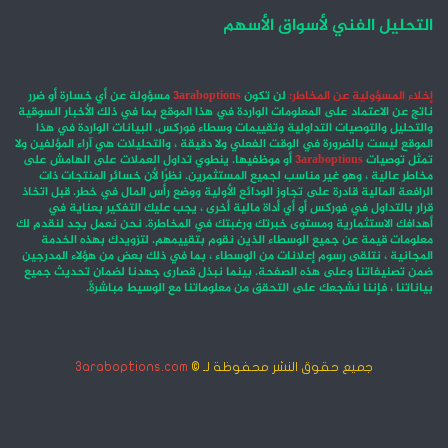
التحليل الفني لأسواق الأسهم
إخلاء المسؤولية عن المخاطر:
لن تكون
3araboptions
مسؤولة عن أي خسارة أو ضرر
ناتج عن الاعتماد على المعلومات الواردة في هذا الموقع بما في ذلك الأخبار السوقية
والتحليل والتوصيات التداولية وتقييمات وسطاء فوركس. البيانات الواردة في هذا
الموقع ليست بالضرورة في الوقت الفعلي ولا دقيقة ، والتحليلات هي آراء المؤلفين ولا
تمثل توصيات
3araboptions
أو موظفيها. ينطوي تداول العملات على الهامش على
مخاطر عالية ، وهو غير مناسب لجميع المستثمرين. نظرًا لأن خسائر المنتجات ذات
الرافعة المالية قادرة على تجاوز الودائع الأولية ووضع رأس المال في خطر. قبل اتخاذ
قرار بالتداول في فوركس أو أي أداة مالية أخرى ، يجب عليك التفكير بعناية في
أهدافك الاستثمارية ومستوى خبرتك ورغبتك في المخاطرة. نحن نعمل بجد لنقدم لك
معلومات قيمة عن جميع الوسطاء الذين نقوم بتقييمهم. لتزويدك بهذه الخدمة
المجانية ، نتلقى رسوم إعلانات من الوسطاء ، بما في ذلك بعض من هؤلاء المدرجين
ضمن تصنيفاتنا وعلى هذه الصفحة. بينما نبذل قصارى جهدنا لضمان تحديث جميع
بياناتنا ، فإننا نشجعك على التحقق من معلوماتنا مع الوسيط مباشرةً.
جميع حقوق النشر محفوظة لـ ©
3araboptions.com
‫X
فيسبوك
انستقرام