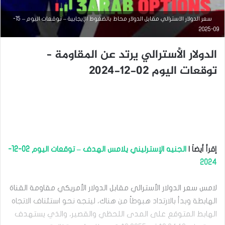
سعر الدولار الاسترالي مقابل الدولار محاط بالضغوط الإيجابية – توقعات اليوم – 15-
09-2025
الدولار الأسترالي يرتد عن المقاومة –
أخبار العملات
توقعات اليوم 02-12-2024
يوليو
17,
2025
ا
ل
د
و
إقرأ أيضاَ |
الجنيه الإسترليني يلامس الهدف – توقعات اليوم 02-12-
ل
ا
2024
ر
ا
لامس سعر الدولار الأسترالي مقابل الدولار الأمريكي مقاومة القناة
ل
أ
الهابطة وبدأ بالارتداد هبوطاً من هناك، ليتجه نحو استئناف الاتجاه
س
الهابط المتوقع على المدى اللحظي والقصير، والذي يستهدف
ت