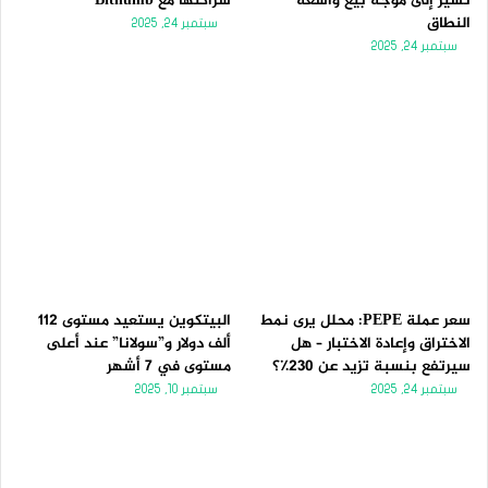
تُشير إلى موجة بيع واسعة
شراكتها مع Bithumb
النطاق
سبتمبر 24, 2025
سبتمبر 24, 2025
سعر عملة PEPE: محلل يرى نمط
البيتكوين يستعيد مستوى 112
الاختراق وإعادة الاختبار – هل
ألف دولار و”سولانا” عند أعلى
سيرتفع بنسبة تزيد عن 230٪؟
مستوى في 7 أشهر
سبتمبر 24, 2025
سبتمبر 10, 2025