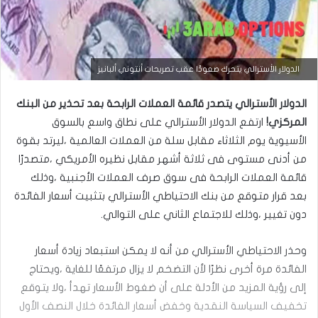
التحليل الفني للعملات
الدولار الأسترالي يتحرك صعودًا عقب تصريحات أنتوني ألبانيز
مارس
الدولار الأسترالي يتصدر قائمة العملات الرابحة بعد تحذير من البنك
23,
2026
‏المركزي!‏
ارتفع الدولار الأسترالي على نطاق واسع بالسوق
س
الأسيوية يوم الثلاثاء مقابل سلة ‏من العملات العالمية ،ليرتد بقوة
ع
من أدنى مستوى فى ثلاثة أشهر مقابل نظيره ‏الأمريكي ،متصدرًا
ر
ا
قائمة العملات الرابحة فى سوق صرف العملات الأجنبية ،وذلك
ل
بعد ‏قرار متوقع من بنك الاحتياطي الأسترالي بتثبيت أسعار الفائدة
د
و
دون تغيير ،وذلك ‏للاجتماع الثاني على التوالي.‏
ل
ا
وحذر الاحتياطي الأسترالي من أنه لا يمكن استبعاد زيادة أسعار
ر
م
الفائدة مرة أخرى نظرًا ‏لأن التضخم لا يزال مرتفعًا للغاية ،ويحتاج
ق
إلى رؤية المزيد من الأدلة على أن ضغوط ‏الأسعار تهدأ ،ولا يتوقع
ا
تخفيف السياسة النقدية وخفض أسعار الفائدة خلال النصف ‏الأول
ب