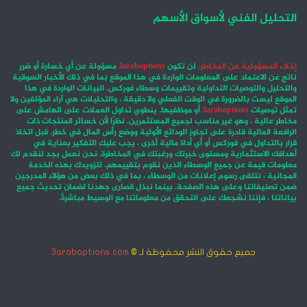
التحليل الفني لأسواق الأسهم
إخلاء المسؤولية عن المخاطر:
لن تكون
3araboptions
مسؤولة عن أي خسارة أو ضرر
ناتج عن الاعتماد على المعلومات الواردة في هذا الموقع بما في ذلك الأخبار السوقية
والتحليل والتوصيات التداولية وتقييمات وسطاء فوركس. البيانات الواردة في هذا
الموقع ليست بالضرورة في الوقت الفعلي ولا دقيقة ، والتحليلات هي آراء المؤلفين ولا
تمثل توصيات
3araboptions
أو موظفيها. ينطوي تداول العملات على الهامش على
مخاطر عالية ، وهو غير مناسب لجميع المستثمرين. نظرًا لأن خسائر المنتجات ذات
الرافعة المالية قادرة على تجاوز الودائع الأولية ووضع رأس المال في خطر. قبل اتخاذ
قرار بالتداول في فوركس أو أي أداة مالية أخرى ، يجب عليك التفكير بعناية في
أهدافك الاستثمارية ومستوى خبرتك ورغبتك في المخاطرة. نحن نعمل بجد لنقدم لك
معلومات قيمة عن جميع الوسطاء الذين نقوم بتقييمهم. لتزويدك بهذه الخدمة
المجانية ، نتلقى رسوم إعلانات من الوسطاء ، بما في ذلك بعض من هؤلاء المدرجين
ضمن تصنيفاتنا وعلى هذه الصفحة. بينما نبذل قصارى جهدنا لضمان تحديث جميع
بياناتنا ، فإننا نشجعك على التحقق من معلوماتنا مع الوسيط مباشرةً.
جميع حقوق النشر محفوظة لـ ©
3araboptions.com
‫X
فيسبوك
انستقرام