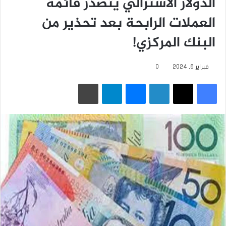
الدولار الأسترالي يتصدر قائمة
العملات الرابحة بعد تحذير من
البنك ‏المركزي!‏
فبراير 6, 2024
0
فيسبوك
‫X
لينكدإن
ماسنجر
تيلقرام
طباعة