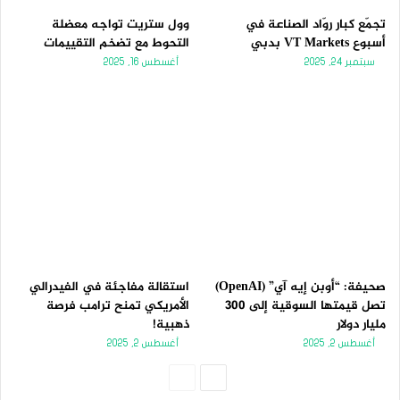
تجمّع كبار روّاد الصناعة في
وول ستريت تواجه معضلة
أسبوع VT Markets بدبي
التحوط مع تضخم التقييمات
سبتمبر 24, 2025
أغسطس 16, 2025
صحيفة: “أوبن إيه آي” (OpenAI)
استقالة مفاجئة في الفيدرالي
تصل قيمتها السوقية إلى 300
الأمريكي تمنح ترامب فرصة
مليار دولار
ذهبية!
أغسطس 2, 2025
أغسطس 2, 2025
الصفحة
الصفحة