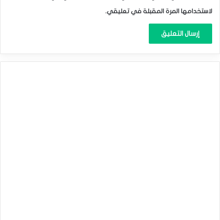
نقطة أساس فى شهر أغسطس.‏
لاستخدامها المرة المقبلة في تعليقي.
الدولار الأسترالي يتصدر قائمة العملات الرابحة بعد تحذير من البنك
‏المركزي!‏
المصدر : اضغط هنا
الدولار الأمريكي
الدولار الاسترالي