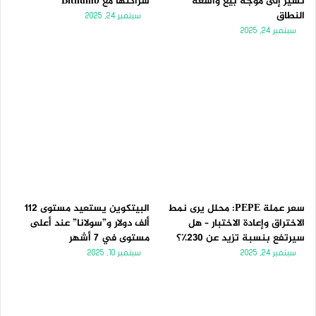
تُشير إلى موجة بيع واسعة
شراكتها مع Bithumb
النطاق
سبتمبر 24, 2025
سبتمبر 24, 2025
سعر عملة PEPE: محلل يرى نمط
البيتكوين يستعيد مستوى 112
الاختراق وإعادة الاختبار – هل
ألف دولار و”سولانا” عند أعلى
سيرتفع بنسبة تزيد عن 230٪؟
مستوى في 7 أشهر
سبتمبر 24, 2025
سبتمبر 10, 2025