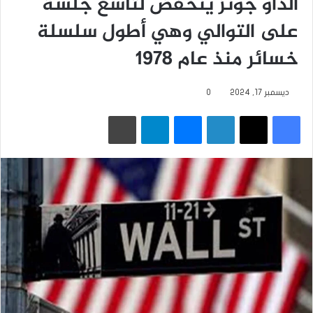
الداو جونز ينخفض لتاسع جلسة
على التوالي وهي أطول سلسلة
خسائر منذ عام 1978
ديسمبر 17, 2024
0
فيسبوك
‫X
لينكدإن
ماسنجر
تيلقرام
طباعة