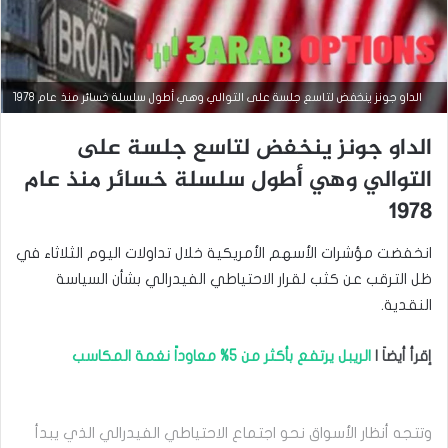
الداو جونز ينخفض لتاسع جلسة على التوالي وهي أطول سلسلة خسائر منذ عام 1978
الداو جونز ينخفض لتاسع جلسة على
التوالي وهي أطول سلسلة خسائر منذ عام
1978
التحليل الفني للمؤشرات العالمية
انخفضت مؤشرات الأسهم الأمريكية خلال تداولات اليوم الثلاثاء في
أغسطس
ظل الترقب عن كثب لقرار الاحتياطي الفيدرالي بشأن السياسة
27,
النقدية.
2024
س
ع
إقرأ أيضاَ |
الريبل يرتفع بأكثر من 5% معاوداً نغمة المكاسب
ر
م
ؤ
ش
وتتجه أنظار الأسواق نحو اجتماع الاحتياطي الفيدرالي الذي يبدأ