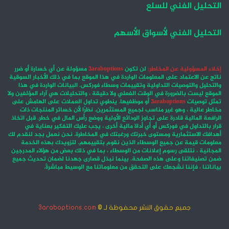
التحليل الفني للسلع
التحليل الفني لأسواق الأسهم
إخلاء المسؤولية عن المخاطر:
لن تكون
3araboptions
مسؤولة عن أي خسارة أو ضرر
ناتج عن الاعتماد على المعلومات الواردة في هذا الموقع بما في ذلك الأخبار السوقية
والتحليل والتوصيات التداولية وتقييمات وسطاء فوركس. البيانات الواردة في هذا
الموقع ليست بالضرورة في الوقت الفعلي ولا دقيقة ، والتحليلات هي آراء المؤلفين ولا
تمثل توصيات
3araboptions
أو موظفيها. ينطوي تداول العملات على الهامش على
مخاطر عالية ، وهو غير مناسب لجميع المستثمرين. نظرًا لأن خسائر المنتجات ذات
الرافعة المالية قادرة على تجاوز الودائع الأولية ووضع رأس المال في خطر. قبل اتخاذ
قرار بالتداول في فوركس أو أي أداة مالية أخرى ، يجب عليك التفكير بعناية في
أهدافك الاستثمارية ومستوى خبرتك ورغبتك في المخاطرة. نحن نعمل بجد لنقدم لك
معلومات قيمة عن جميع الوسطاء الذين نقوم بتقييمهم. لتزويدك بهذه الخدمة
المجانية ، نتلقى رسوم إعلانات من الوسطاء ، بما في ذلك بعض من هؤلاء المدرجين
ضمن تصنيفاتنا وعلى هذه الصفحة. بينما نبذل قصارى جهدنا لضمان تحديث جميع
بياناتنا ، فإننا نشجعك على التحقق من معلوماتنا مع الوسيط مباشرةً.
جميع حقوق النشر محفوظة لـ ©
3araboptions.com