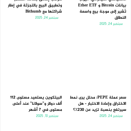
بيانات Bitcoin و Ether ETF
وتطبيق البيع بالتجزئة في إطار
تُشير إلى موجة بيع واسعة
شراكتها مع Bithumb
النطاق
سبتمبر 24, 2025
سبتمبر 24, 2025
سعر عملة PEPE: محلل يرى نمط
البيتكوين يستعيد مستوى 112
الاختراق وإعادة الاختبار – هل
ألف دولار و”سولانا” عند أعلى
سيرتفع بنسبة تزيد عن 230٪؟
مستوى في 7 أشهر
سبتمبر 24, 2025
سبتمبر 10, 2025