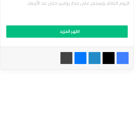
ر
اليوم الثلاثاء ويستمر على مدار يومين حتى غد الأربعاء.
ا
ل
د
ا
وتشير التوقعات بشكل كبير خفض الفائدة ربع نقطة مئوية، كما
و
اظهر المزيد
ج
سيشمل بيان البنك المركزي التوقعات الفصلية لأعضاء اللجنة
و
الفيدرالية للسوق المفتوحة حول التضخم وآفاق الاقتصاد بالولايات
ن
المتحدة.
ز
فيسبوك
‫X
لينكدإن
ماسنجر
طباعة
ي
ف
ش
ل
وكشفت بيانات حكومية صادرة اليوم عن أن مؤشر مبيعات التجزئة
ب
في الولايات المتحدة قد ارتفع بنسبة 0.7% على أساس شهري
ا
في نوفمبر تشرين الثاني، مقارنة بتوقعات نمو نسبته 0.6%.
س
ت
ئ
ن
وفي ختام الجلسة، انخفض مؤشر داو جونز الصناعي بنسبة 0.6%
ا
ف
(ما يعادل 267 نقطة) إلى 43450 نقطة، وبلغ أعلى مستوى عند
ا
43656 نقطة وأقل مستوى عند 43336 نقطة.
ل