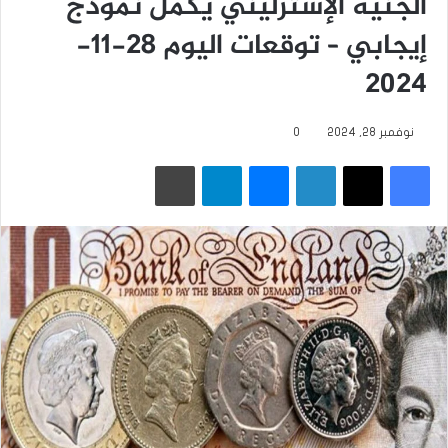
الجنيه الإسترليني يكمل نموذج
إيجابي – توقعات اليوم 28-11-
2024
نوفمبر 28, 2024
0
فيسبوك
‫X
لينكدإن
ماسنجر
تيلقرام
طباعة