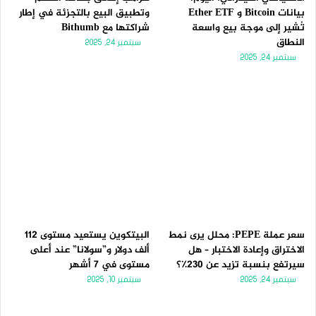
بيانات Bitcoin و Ether ETF
وتطبيق البيع بالتجزئة في إطار
تُشير إلى موجة بيع واسعة
شراكتها مع Bithumb
النطاق
سبتمبر 24, 2025
سبتمبر 24, 2025
سعر عملة PEPE: محلل يرى نمط
البيتكوين يستعيد مستوى 112
الاختراق وإعادة الاختبار – هل
ألف دولار و”سولانا” عند أعلى
سيرتفع بنسبة تزيد عن 230٪؟
مستوى في 7 أشهر
سبتمبر 24, 2025
سبتمبر 10, 2025