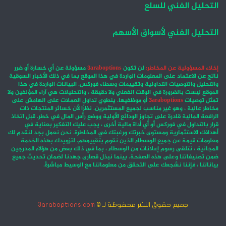
التحليل الفني للسلع
التحليل الفني لأسواق الأسهم
إخلاء المسؤولية عن المخاطر:
لن تكون
3araboptions
مسؤولة عن أي خسارة أو ضرر
ناتج عن الاعتماد على المعلومات الواردة في هذا الموقع بما في ذلك الأخبار السوقية
والتحليل والتوصيات التداولية وتقييمات وسطاء فوركس. البيانات الواردة في هذا
الموقع ليست بالضرورة في الوقت الفعلي ولا دقيقة ، والتحليلات هي آراء المؤلفين ولا
تمثل توصيات
3araboptions
أو موظفيها. ينطوي تداول العملات على الهامش على
مخاطر عالية ، وهو غير مناسب لجميع المستثمرين. نظرًا لأن خسائر المنتجات ذات
الرافعة المالية قادرة على تجاوز الودائع الأولية ووضع رأس المال في خطر. قبل اتخاذ
قرار بالتداول في فوركس أو أي أداة مالية أخرى ، يجب عليك التفكير بعناية في
أهدافك الاستثمارية ومستوى خبرتك ورغبتك في المخاطرة. نحن نعمل بجد لنقدم لك
معلومات قيمة عن جميع الوسطاء الذين نقوم بتقييمهم. لتزويدك بهذه الخدمة
المجانية ، نتلقى رسوم إعلانات من الوسطاء ، بما في ذلك بعض من هؤلاء المدرجين
ضمن تصنيفاتنا وعلى هذه الصفحة. بينما نبذل قصارى جهدنا لضمان تحديث جميع
بياناتنا ، فإننا نشجعك على التحقق من معلوماتنا مع الوسيط مباشرةً.
جميع حقوق النشر محفوظة لـ ©
3araboptions.com