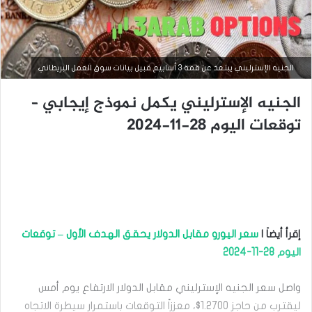
الجنيه الإسترليني يبتعد عن قمة 3 أسابيع قبيل بيانات سوق العمل البريطاني
الجنيه الإسترليني يكمل نموذج إيجابي –
توقعات اليوم 28-11-2024
أخبار العملات
أغسطس
7, 2025
إقرأ أيضاَ |
سعر اليورو مقابل الدولار يحقق الهدف الأول – توقعات
ا
ل
اليوم 28-11-2024
ج
ن
واصل سعر الجنيه الإسترليني مقابل الدولار الارتفاع يوم أمس
ي
ه
ليقترب من حاجز 1.2700$، معززاً التوقعات باستمرار سيطرة الاتجاه