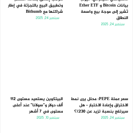
بيانات Bitcoin و Ether ETF
وتطبيق البيع بالتجزئة في إطار
تُشير إلى موجة بيع واسعة
شراكتها مع Bithumb
النطاق
سبتمبر 24, 2025
سبتمبر 24, 2025
سعر عملة PEPE: محلل يرى نمط
البيتكوين يستعيد مستوى 112
الاختراق وإعادة الاختبار – هل
ألف دولار و”سولانا” عند أعلى
سيرتفع بنسبة تزيد عن 230٪؟
مستوى في 7 أشهر
سبتمبر 24, 2025
سبتمبر 10, 2025