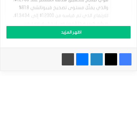
ا
ل
والذي يمثّل مستوى تصحيح فيبوناتشي 61.8%
إ
للارتفاع الذي تم قياسه من 1.2300$ إلى 1.3434$،
س
ونرجّح كسر هذا المستوى لتحقيق مزيد من
ت
ر
الانخفاض خلال الفترة القادمة، حيث يستمر السعر
اظهر المزيد
ل
التحليل
بالتحرّك داخل القناة الهابطة التي تظهر بالرسم
ي
البياني. من هنا، فإن الميل الهابط سيبقى متوقعاً
ن
فيسبوك
‫X
لينكدإن
ماسنجر
طباعة
ي
على المدى اللحظي والقصير، والهدف التالي يصل
ي
إلى 1.2665$، مع الأخذ بعين الاعتبار أن تماسك
س
ج
مستوى 1.2735$ أمام الضغط السلبي الحالي
ل
سيقود السعر لبدء محاولات تعافي والتوجه لاختبار
أ
مناطق 1.2866$ قبل أي محاولة جديدة للانخفاض.
ع
ل
النطاق
ى
م
المتوقع
1.2665$ (دعم) – 1.2830$ (مقاومة)
س
للتداول
ت
و
توقعات
ى
منخفض
ف
الاتجاه