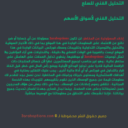
التحليل الفني للسلع
التحليل الفني لأسواق الأسهم
إخلاء المسؤولية عن المخاطر:
لن تكون
3araboptions
مسؤولة عن أي خسارة أو ضرر
ناتج عن الاعتماد على المعلومات الواردة في هذا الموقع بما في ذلك الأخبار السوقية
والتحليل والتوصيات التداولية وتقييمات وسطاء فوركس. البيانات الواردة في هذا
الموقع ليست بالضرورة في الوقت الفعلي ولا دقيقة ، والتحليلات هي آراء المؤلفين ولا
تمثل توصيات
3araboptions
أو موظفيها. ينطوي تداول العملات على الهامش على
مخاطر عالية ، وهو غير مناسب لجميع المستثمرين. نظرًا لأن خسائر المنتجات ذات
الرافعة المالية قادرة على تجاوز الودائع الأولية ووضع رأس المال في خطر. قبل اتخاذ
قرار بالتداول في فوركس أو أي أداة مالية أخرى ، يجب عليك التفكير بعناية في
أهدافك الاستثمارية ومستوى خبرتك ورغبتك في المخاطرة. نحن نعمل بجد لنقدم لك
معلومات قيمة عن جميع الوسطاء الذين نقوم بتقييمهم. لتزويدك بهذه الخدمة
المجانية ، نتلقى رسوم إعلانات من الوسطاء ، بما في ذلك بعض من هؤلاء المدرجين
ضمن تصنيفاتنا وعلى هذه الصفحة. بينما نبذل قصارى جهدنا لضمان تحديث جميع
بياناتنا ، فإننا نشجعك على التحقق من معلوماتنا مع الوسيط مباشرةً.
جميع حقوق النشر محفوظة لـ ©
3araboptions.com