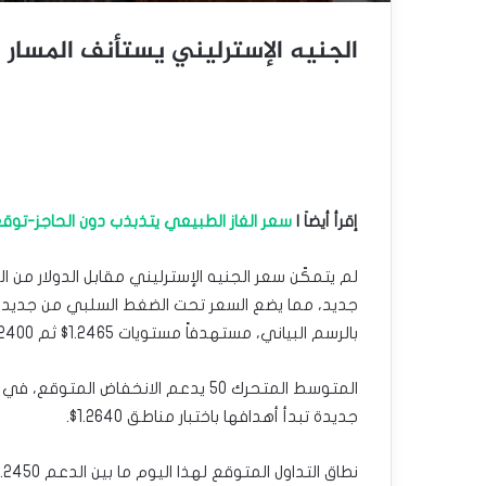
الجنيه الإسترليني يستأنف المسار الهابط 
إقرأ أيضاَ |
سعر الغاز الطبيعي يتذبذب دون الحاجز-توقعات اليوم
جديد، مما يضع السعر تحت الضغط السلبي من جديد، ل
بالرسم البياني، مستهدفاً مستويات 1.2465$ ثم 1.2400$ كمحطات سلبية تالية.
جديدة تبدأ أهدافها باختبار مناطق 1.2640$.
نطاق التداول المتوقع لهذا اليوم ما بين الدعم 1.2450$ والمقاومة 1.2600$