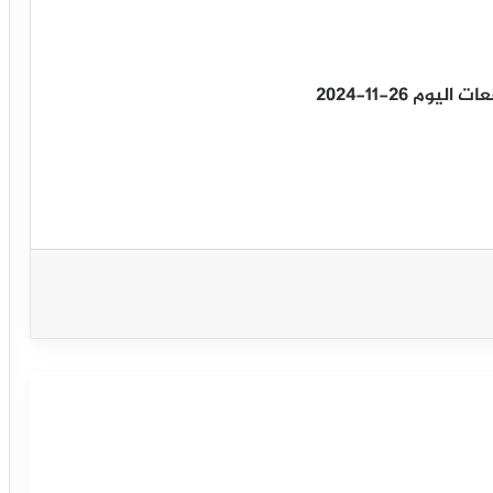
م 26-11-2024
الجنيه الإسترليني يسجل أعلى مستوى
في أسبوع قبيل قرارات بنك إنجلترا
الجنيه الإسترليني يحاول التعافي وسط
ضغوط الفائدة البريطانية