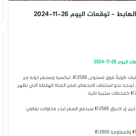
– توقعات اليوم 26-11-2024
 26-11-2024
لم يتمكّن سعر الجنيه الإسترليني مقابل الدولار من الثبات طويلاً فوق مستوى 1.2566$، ليكسره ويستقر دونه من
يتجه نحو استئناف الانخفاض ضمن القناة الهابطة التي تظهر
المتوسط المتحرك 50 يدعم الانخفاض المتوقع، في حين إن اختراق 1.2566$ سيدفع السعر لبدء محاولات تعافي