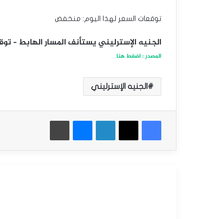
توقعات السعر لهذا اليوم: منخفض
الجنيه الإسترليني يستأنف المسار الهابط – توقعات اليو
المصدر : اضغط هنا
الجنيه الإسترليني
فيسبوك
‫X
لينكدإن
ماسنجر
طباعة
أقرأ التالي