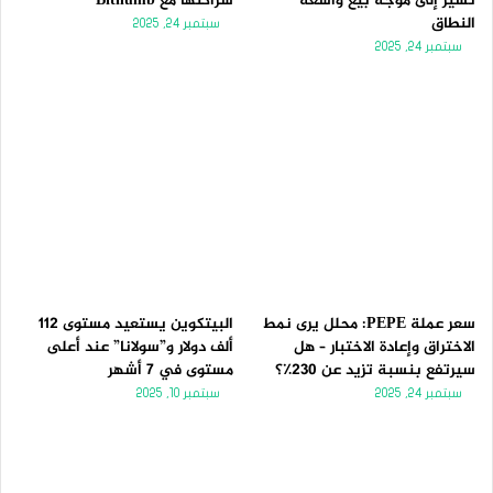
تُشير إلى موجة بيع واسعة
شراكتها مع Bithumb
النطاق
سبتمبر 24, 2025
سبتمبر 24, 2025
سعر عملة PEPE: محلل يرى نمط
البيتكوين يستعيد مستوى 112
الاختراق وإعادة الاختبار – هل
ألف دولار و”سولانا” عند أعلى
سيرتفع بنسبة تزيد عن 230٪؟
مستوى في 7 أشهر
سبتمبر 24, 2025
سبتمبر 10, 2025