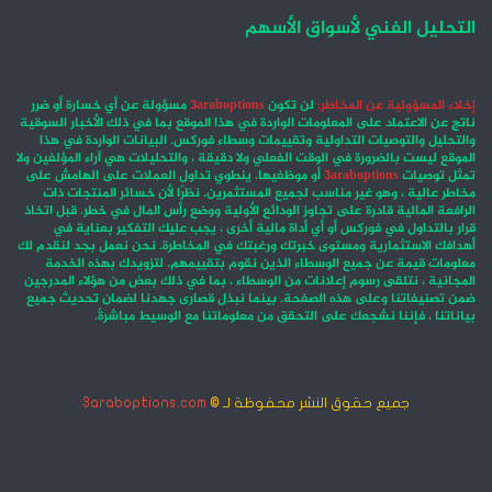
التحليل الفني لأسواق الأسهم
إخلاء المسؤولية عن المخاطر:
لن تكون
3araboptions
مسؤولة عن أي خسارة أو ضرر
ناتج عن الاعتماد على المعلومات الواردة في هذا الموقع بما في ذلك الأخبار السوقية
والتحليل والتوصيات التداولية وتقييمات وسطاء فوركس. البيانات الواردة في هذا
الموقع ليست بالضرورة في الوقت الفعلي ولا دقيقة ، والتحليلات هي آراء المؤلفين ولا
تمثل توصيات
3araboptions
أو موظفيها. ينطوي تداول العملات على الهامش على
مخاطر عالية ، وهو غير مناسب لجميع المستثمرين. نظرًا لأن خسائر المنتجات ذات
الرافعة المالية قادرة على تجاوز الودائع الأولية ووضع رأس المال في خطر. قبل اتخاذ
قرار بالتداول في فوركس أو أي أداة مالية أخرى ، يجب عليك التفكير بعناية في
أهدافك الاستثمارية ومستوى خبرتك ورغبتك في المخاطرة. نحن نعمل بجد لنقدم لك
معلومات قيمة عن جميع الوسطاء الذين نقوم بتقييمهم. لتزويدك بهذه الخدمة
المجانية ، نتلقى رسوم إعلانات من الوسطاء ، بما في ذلك بعض من هؤلاء المدرجين
ضمن تصنيفاتنا وعلى هذه الصفحة. بينما نبذل قصارى جهدنا لضمان تحديث جميع
بياناتنا ، فإننا نشجعك على التحقق من معلوماتنا مع الوسيط مباشرةً.
جميع حقوق النشر محفوظة لـ ©
3araboptions.com
‫X
فيسبوك
انستقرام