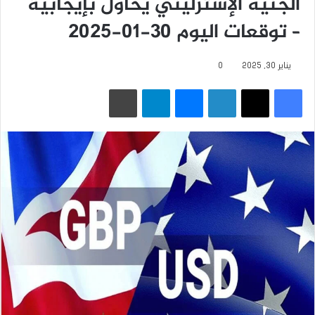
الجنيه الإسترليني يحاول بإيجابية
– توقعات اليوم 30-01-2025
يناير 30, 2025
0
فيسبوك
‫X
لينكدإن
ماسنجر
تيلقرام
طباعة