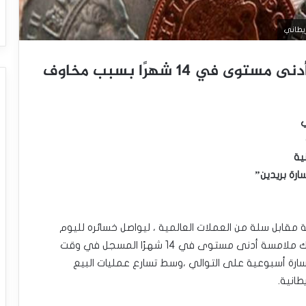
الجنيه الإسترليني في مهب الريح:أدنى مستوى في 14 شهرًا بسبب مخاوف
ي
ية
ارة بريدين”
ة مقابل سلة من العملات العالمية ، ليواصل خسائره لليوم
الرابع على التوالي مقابل الدولار الأمريكي ،على وشك ملامسة أدنى مستوى في 14 شهرًا المسجل في وقت
ارة أسبوعية على التوالي ،وسط تسارع عمليات البيع
انية.