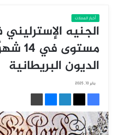
أخبار العملات
الجنيه الإسترليني 
مستوى ف
الديون البريطانية
يناير 10, 2025
فيسبوك
‫X
لينكدإن
ماسنجر
طباعة