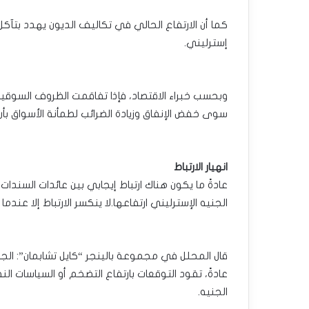
إسترليني.
وبحسب خبراء الاقتصاد، فإذا تفاقمت الظروف السوقية 
سوى خفض الإنفاق وزيادة الضرائب لطمأنة الأسواق بأن
انهيار الارتباط
عادةً ما يكون هناك ارتباط إيجابي بين عائدات السندات
الجنيه الإسترليني ارتفاعها.لا ينكسر الارتباط إلا عندم
قال المحلل في مجموعة بالينجر “كايل تشابمان”: الجنيه
عادةً، تقود التوقعات بارتفاع التضخم أو السياسات ال
الجنيه.