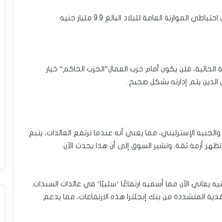
كما أن الارتفاع الحالي في تكاليف الديون يهدد بتآكل احتياطي الموازنة العامة للبلاد البالغ 9.9 مليار جنيه
الحالية، فلن يكون أمام حزب العمال”الحزب الحاكم” خيار
 الدين يتم إدارته بشكل صحيح.
 والجنيه الإسترليني، مما يعني أنه عندما ترتفع العائدات، يتبع
ا تظهر أزمة ثقة. وتشير السوق إلى أن هذا يحدث الآن.
 يعاني الآن مما أسميه ارتفاعًا ‘سلبيًا’ في عائدات السندات.
نقدية المتشددة من بنك إنجلترا هذه الارتفاعات، مما يدعم