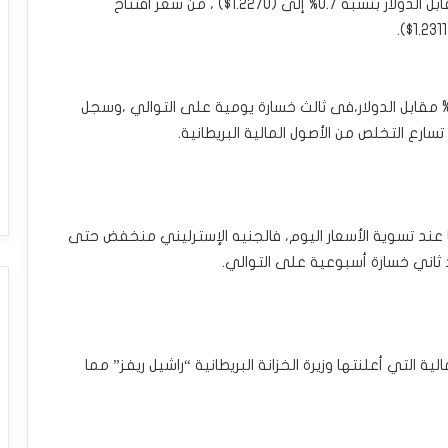
•سعر صرف الجنيه الإسترليني اليوم :تراجع الجنيه مقابل الدولار بنسبة 0.7% إلى (1.2270$) ، من سعر افتتاح
أنهي الجنيه تعاملات الخميس منخفضًا بنسبة 0.45% مقابل الدولار،فى ثالث خسارة يومية على التوالي ،وسجل
 عند تسوية الأسعار اليوم، فالجنيه الإسترليني منخفض حتى
ية التي أعلنتها وزيرة الخزانة البريطانية “راشيل ريفز” مما