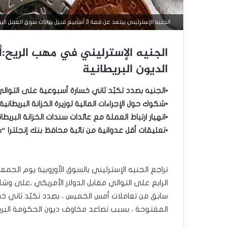
الجنيه الإسترليني يبتعد عن قمة 3 أسابيع قبيل بيانات سوق العمل البريطاني
الديون البريطانية
•الجنيه بصدد تكبّد ثاني خسارة أسبوعية على التوال
•شكوك حول الإجراءات المالية لوزيرة الخزانة البريطانية
•انهيار ارتباط العملة مع عائدات سندات الخزانة البريطان
•تعليقات أقل عدوانية من نائبة محافظ بنك إنجلترا “س
تراجع الجنيه الإسترليني بالسوق الأوروبية يوم الجمع
سابق من تعاملات أمس الخميس ، بصدد تكبّد ثاني خس
المفتوحة ، بسبب تصاعد مخاوف ديون الحكومة البريط