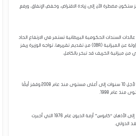
ستكون مضطرة الآن إلى زيادة الاقتراض، وخفض الإنفاق، ورفع
عائدات السندات الحكومية البريطانية تستمر في الارتفاع الحاد
مع بداية العام. لذا، حتى قبل أن تتمكن الهيئة المسؤولة عن الميزانية (OBR) من تقديم تقريرها، تواجه الوزيرة ريفز
 من ميزانية الخريف قد تبخر بالكامل.
هذا الأسبوع، قفز عائد السندات الحكومية البريطانية لأجل 10 سنوات إلى أعلى مستوى منذ عام 2008.وقفز أيضًا
هذا التطور في سوق سندات المملكة المتحدة يعيد إلى الأذهان “كابوس” أزمة الديون عام 1976 التي أجبرت
د الدولي.