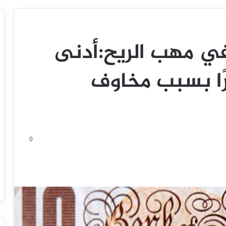
في مهب الريح:أدنى
ي 14 شهرًا بسبب مخاوف
0