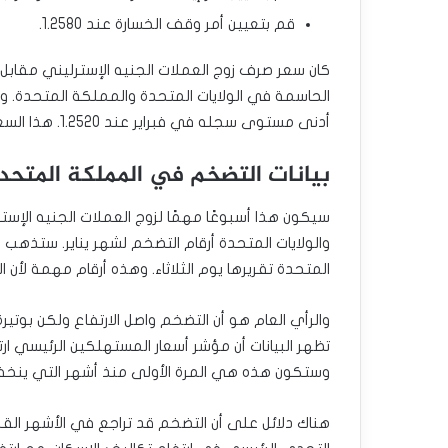
قم بتعيين أمر وقف الخسارة عند 1.2580.
كان سعر صرف زوج العملات الجنيه الإسترليني مقابل الد
أدنى مستوى سجله في فبراير عند 1.2520. هذا السعر أقل بحوالي 1.55% من أعلى مستوى منذ بداية العام.
بيانات التضخم في المملكة المتحدة
سيكون هذا أسبوعًا مهمًا لزوج العملات الجنيه الإست
والولايات المتحدة أرقام التضخم لشهر يناير. ستذهب الو
المتحدة تقريرها يوم الثلاثاء. وهذه أرقام مهمة لأن ا
والرأي العام هو أن التضخم واصل الارتفاع ولكن بوتيرة 
وستكون هذه هي المرة الأولى منذ أشهر التي ينخفض 
هناك دلائل على أن التضخم قد تراجع في الأشهر القليلة