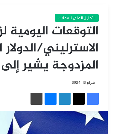
التحليل الفني للعملات
التوقعات اليومية لز
الاسترليني/الدولار 
المزدوجة يشير إلى 
فبراير 12, 2024
فيسبوك
‫X
لينكدإن
ماسنجر
طباعة