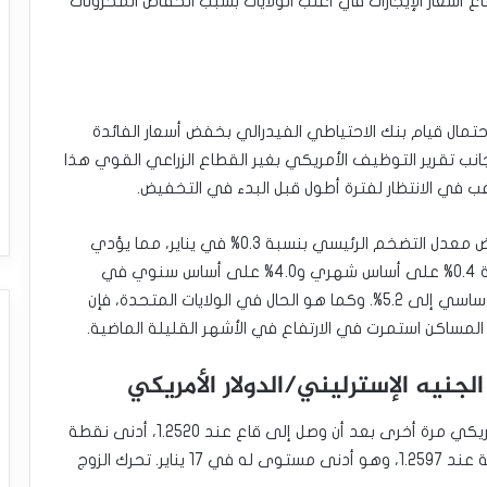
ع أسعار الإيجارات في أغلب الولايات بسبب انخفاض المخزونات
تمال قيام بنك الاحتياطي الفيدرالي بخفض أسعار الفائدة
انب تقرير التوظيف الأمريكي بغير القطاع الزراعي القوي هذا
 في الانتظار لفترة أطول قبل البدء في التخفيض.
وفي المملكة المتحدة، يتوقع الاقتصاديون أن ينخفض معدل التضخم الرئيسي بنسبة 0.3% في يناير، مما يؤدي
إلى زيادة بنسبة 4.1% على أساس سنوي. ارتفع بنسبة 0.4% على أساس شهري و4.0% على أساس سنوي في
الشهر السابق. ومن المتوقع أن يصل معدل التضخم الأساسي إلى 5.2%. وكما هو الحال في الولايات المتحدة، فإن
لمساكن استمرت في الارتفاع في الأشهر القليلة الماضية.
لجنيه الإسترليني/الدولار الأمريكي
ارتد زوج العملات الجنيه الإسترليني مقابل الدولار الأمريكي مرة أخرى بعد أن وصل إلى قاع عند 1.2520، أدنى نقطة
له في 15 فبراير. وتحرك فوق نقطة المقاومة الرئيسية عند 1.2597، وهو أدنى مستوى له في 17 يناير. تحرك الزوج