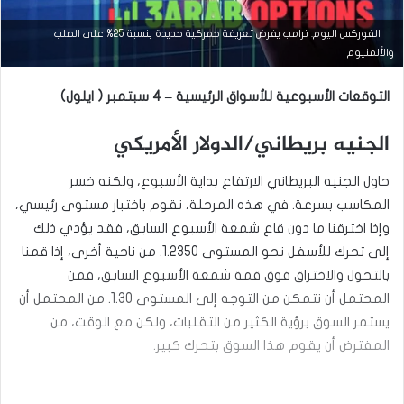
الفوركس اليوم: ترامب يفرض تعريفة جمركية جديدة بنسبة 25% على الصلب
التحليل الفني للعملات
والألمنيوم
مارس
التوقعات الأسبوعية للأسواق الرئيسية – 4 سبتمبر ( ايلول)
23,
2026
س
الجنيه بريطاني/الدولار الأمريكي
ع
ر
حاول الجنيه البريطاني الارتفاع بداية الأسبوع، ولكنه خسر
ا
ل
المكاسب بسرعة. في هذه المرحلة، نقوم باختبار مستوى رئيسي،
د
وإذا اخترقنا ما دون قاع شمعة الأسبوع السابق، فقد يؤدي ذلك
و
إلى تحرك للأسفل نحو المستوى 1.2350. من ناحية أخرى، إذا قمنا
ل
ا
بالتحول والاختراق فوق قمة شمعة الأسبوع السابق، فمن
ر
المحتمل أن نتمكن من التوجه إلى المستوى 1.30. من المحتمل أن
م
ق
يستمر السوق برؤية الكثير من التقلبات، ولكن مع الوقت، من
ا
المفترض أن يقوم هذا السوق بتحرك كبير.
ب
ل
ا