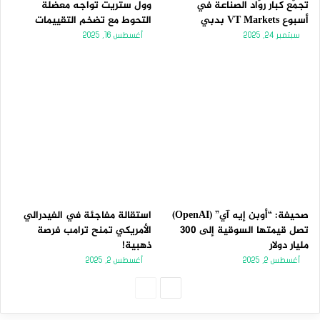
تجمّع كبار روّاد الصناعة في
وول ستريت تواجه معضلة
أسبوع VT Markets بدبي
التحوط مع تضخم التقييمات
سبتمبر 24, 2025
أغسطس 16, 2025
صحيفة: “أوبن إيه آي” (OpenAI)
استقالة مفاجئة في الفيدرالي
تصل قيمتها السوقية إلى 300
الأمريكي تمنح ترامب فرصة
مليار دولار
ذهبية!
أغسطس 2, 2025
أغسطس 2, 2025
الصفحة
الصفحة
التالية
السابقة