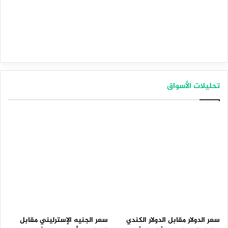
هذا الوضع من منظور محاولة معرفة التوجه التالي. إذا اخترقنا ما
دون المستوى 1.10، فمن المحتمل أن نتراجع نحو المستوى 1.05.
تحليلات الأسواق
التوقعات الأسبوعية للأسواق الرئيسية – 4 سبتمبر ( ايلول)
المصدر : اضغط هنا
الجنيه الاسترليني
الدولار الأمريكي
الدولار الاسترالي
الدولار النيوزلندي
الفرنك السويسري
الين الياباني
اليورو
سعر الدولار مقابل الدولار الكندي
سعر الجنيه الإسترليني مقابل