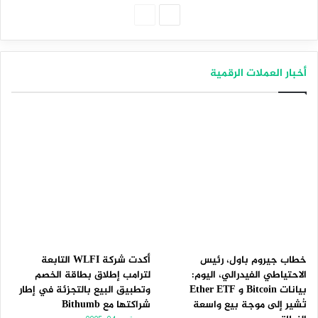
الصفحة
الصفحة
التالية
السابقة
أخبار العملات الرقمية
خطاب جيروم باول، رئيس
أكدت شركة WLFI التابعة
الاحتياطي الفيدرالي، اليوم:
لترامب إطلاق بطاقة الخصم
بيانات Bitcoin و Ether ETF
وتطبيق البيع بالتجزئة في إطار
تُشير إلى موجة بيع واسعة
شراكتها مع Bithumb