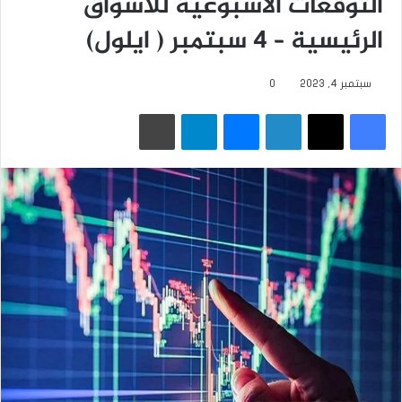
التوقعات الأسبوعية للأسواق
الرئيسية – 4 سبتمبر ( ايلول)
سبتمبر 4, 2023
0
فيسبوك
‫X
لينكدإن
ماسنجر
تيلقرام
طباعة