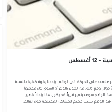
1 أغسطس
ه تحول وأظهر علامات على الحركة. في الواقع، ارتددنا بقوة كافية بالنسبة
لي للاعتقاد بأننا قد نستعد للارتداد نحو المستوى 80 دولار. ومع ذلك، من الجدير بالذكر أن السوق كان محصوراً
هذا الوضع سوف يتغير قريباً. قد يكون هذا ارتداداً قصير
 هذا الوضع بسبب جميع المشاكل المختلفة حول العالم.