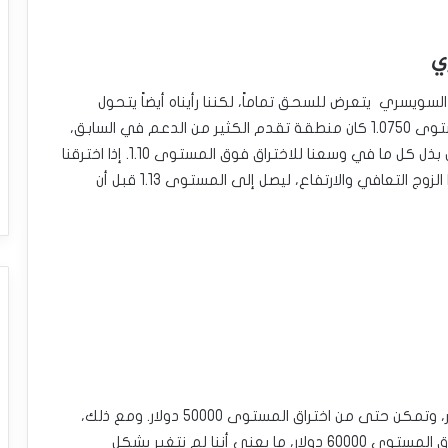
ي
السويسري يتعرض للسحق تماماً، لكننا رأيناه أيضاً يتحول
ويظهر علامات على الحركة. من الجدير بالذكر أن المستوى 1.0750 كان منطقة تقدم الكثير من الدعم في السابق،
وبينما نتجه نحو عطلة نهاية الأسبوع، يبدو أننا نحاول بذل كل ما في وسعنا للاختراق فوق المستوى 1.10. إذا اخترقنا
فوق ارتفاع الأسبوع، فمن المحتمل جداً أن يحاول هذا الزوج التعافي والارتفاع، ليصل إلى المستوى 1.13 قبل أن
تراجع سوق البيتكوين خلال الأسبوع مع كل شيء آخر، وتمكن حتى من اختراق المستوى 50000 دولار. ومع ذلك،
مع حلول يوم الجمعة، عاد السوق وارتفع ليخترق فوق المستوى 60000 دولار، ما يعني أننا لم نتغير بشكل