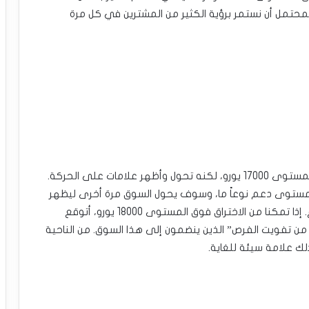
حتمل أن نستمر برؤية الكثير من المشترين في كل مرة
تراجع المؤشر الألماني خلال الأسبوع واخترق ما دون المستوى 17000 يورو، لكنه تحول وأظهر علامات على الحركة.
ـ50 يوم سيستمر بكونه مستوى دعم نوعاً ما، وسوف يحول السوق مرة أخرى ليظهر
نوعاً من النشاط، حيث أننا نشكل مطرقة لهذا الأسبوع. إذا تمكنا من الاختراق فوق المستوى 18000 يورو، أتوقع
ن تفويت الفرص” الذين ينضمون إلى هذا السوق. من الناحية
لك علامة سيئة للغاية.