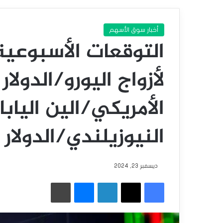
أخبار سوق الأسهم
التوقعات الأسبوعي
لأزواج اليورو/الدولار
الأمريكي/الين اليابا
النيوزيلندي/الدولار 
ديسمبر 23, 2024
فيسبوك
‫X
لينكدإن
ماسنجر
طباعة