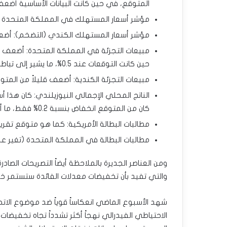
المتوقع، في حين كانت البيانات الأساسية أضع
مؤشر أسعار المستهلك في المملكة المتحدة (ال
مؤشر أسعار المستهلك الكندي (التضخم): أضعف
حين كانت التوقعات عند 0.5%، ما يشير إلى تباطؤ الاقتصاد.
مبيعات التجزئة الكندية: أضعف قليلاً من المتو
كان من المتوقع انخفاض بنسبة 0.2% فقط، ما أثار المخاوف من دخول نيوزيلندا في حالة ركود.
مطالبات البطالة الأمريكية: كما هو متوقع تقريباً
مطالبات البطالة في المملكة المتحدة (تغير عد
ومن العناصر الجديرة بالملاحظة أيضاً التصريحات الصاد
والتي تفيد بأن تخفيضات معدلات الفائدة ستستمر خلال عا
شهد الأسبوع الماضي انعكاساً قوياً ضد موضوع الاتجا
الاحتياطي الفيدرالي نهجاً أكثر تشدداً تجاه تخفيضات