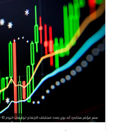
سعر مؤشر ستاندرد آند بورز بصدد استئناف الارتفاع-توقعات اليوم 10-9-2025