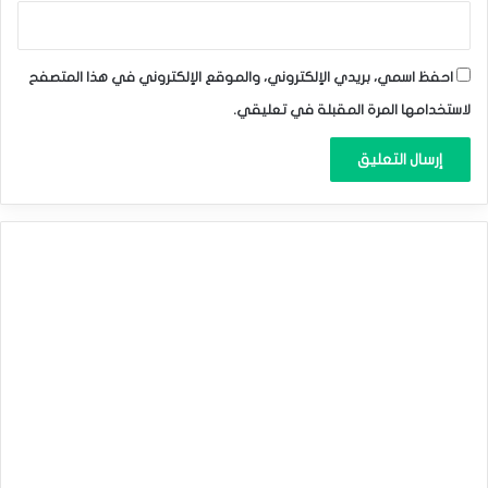
تنازلات للولايات المتحدة مقابل تجميد التعريفات الجديدة
لمدة شهر، بينما تستمر المفاوضات. حقق الدولار الكندي
والبيزو المكسيكي انتعاشاً قوياً للغاية في أعقاب الاتفاقيات
احفظ اسمي، بريدي الإلكتروني، والموقع الإلكتروني في هذا المتصفح
المؤقتة.
لاستخدامها المرة المقبلة في تعليقي.
ردت الصين على التعريفة الجمركية الأمريكية الجديدة بنسبة
10٪ بتعريفة انتقامية على الواردات الأمريكية، والتي لم يأبه
لها الرئيس ترامب باعتبارها “جيدة”.
ومن المثير للاهتمام أن هذين التطورين من شأنهما أن يساعدا في
زيادة القيمة النسبية للدولار الأمريكي، والذي لا يزال في اتجاه
تصاعدي طويل الأجل قائم. ومع ذلك، تراجعت قيمة مؤشر الدولار
الأمريكي الأسبوع الماضي، ومن الناحية الفنية، يبدو أن حركة
سعره تتراوح بين الدعم والمقاومة.
كان أداء بعض السلع الأساسية قوياً وحققت ارتفاعات قياسية
جديدة، في حين أن بعض السلع الأخرى تتقدم أيضاً في القيمة.