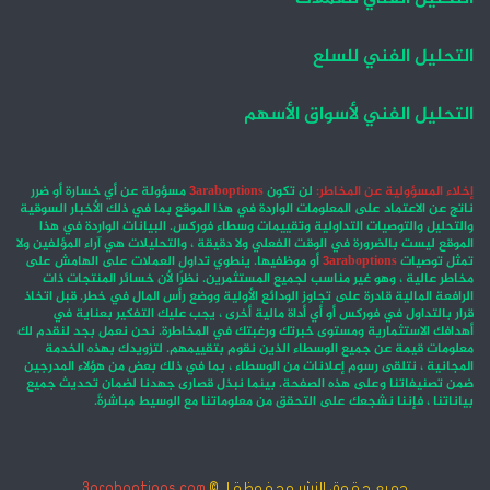
التوقعات الأسبوعية لسوق الفوركس لأزواج الدولار الأمريكي/
الين الياباني والدولار الأمريكي/الدولار الكندي وأسواق
التحليل الفني للسلع
الذهب والقهوة والذرة
المصدر : اضغط هنا
التحليل الفني لأسواق الأسهم
التوقعات الأسبوعية للفوركس
إخلاء المسؤولية عن المخاطر:
لن تكون
3araboptions
مسؤولة عن أي خسارة أو ضرر
ناتج عن الاعتماد على المعلومات الواردة في هذا الموقع بما في ذلك الأخبار السوقية
والتحليل والتوصيات التداولية وتقييمات وسطاء فوركس. البيانات الواردة في هذا
الموقع ليست بالضرورة في الوقت الفعلي ولا دقيقة ، والتحليلات هي آراء المؤلفين ولا
تمثل توصيات
3araboptions
أو موظفيها. ينطوي تداول العملات على الهامش على
مخاطر عالية ، وهو غير مناسب لجميع المستثمرين. نظرًا لأن خسائر المنتجات ذات
الرافعة المالية قادرة على تجاوز الودائع الأولية ووضع رأس المال في خطر. قبل اتخاذ
قرار بالتداول في فوركس أو أي أداة مالية أخرى ، يجب عليك التفكير بعناية في
أهدافك الاستثمارية ومستوى خبرتك ورغبتك في المخاطرة. نحن نعمل بجد لنقدم لك
معلومات قيمة عن جميع الوسطاء الذين نقوم بتقييمهم. لتزويدك بهذه الخدمة
المجانية ، نتلقى رسوم إعلانات من الوسطاء ، بما في ذلك بعض من هؤلاء المدرجين
ضمن تصنيفاتنا وعلى هذه الصفحة. بينما نبذل قصارى جهدنا لضمان تحديث جميع
بياناتنا ، فإننا نشجعك على التحقق من معلوماتنا مع الوسيط مباشرةً.
جميع حقوق النشر محفوظة لـ ©
3araboptions.com