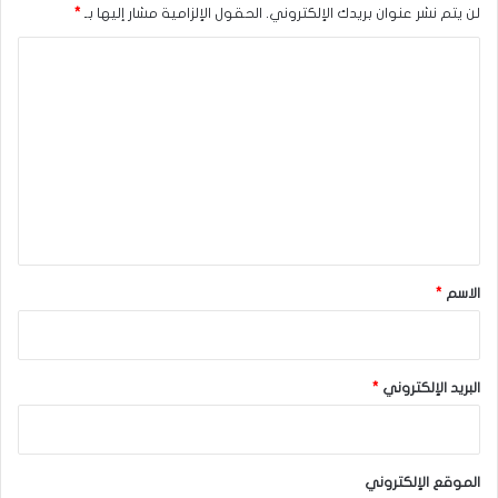
لن يتم نشر عنوان بريدك الإلكتروني.
الحقول الإلزامية مشار إليها بـ
*
كانت أهم النتائج التي تم التوصل إليها الأسبوع الماضي:
ا
ل
استمرار الانخفاض العام في التضخم واستمرار خفض معدلات
الفائدة في دول مجموعة السبع (هذه المرة، كانت المملكة
ت
المتحدة)، باستثناء ملحوظ للولايات المتحدة، التي شهدت
ع
زيادة في متوسط ​​الأرباح بالساعة بشكل غير متوقع يتجاوز
ل
المبلغ المتوقع. ومن المتوقع الآن أن يقوم بنك الاحتياطي
ي
الفيدرالي بخفض معدلات الفائدة مرة واحدة فقط في عام
ق
2025 بنسبة 0.25%.
*
الاسم
*
استمر الين الياباني بالتقدم بقوة مع تجاوز التضخم في
الأجور اليابانية للتوقعات، ويبدو أن بنك اليابان أكثر ميلاً لبدء
رفع معدلات الفائدة.
البريد الإلكتروني
*
حصل الرئيس الأمريكي ترامب على تنازلات من كندا
والمكسيك بعد التهديد بفرض تعريفات جمركية جديدة
بنسبة 25٪ على وارداتهما (باستثناء الطاقة الكندية التي
ستخضع لضريبة بنسبة 10٪). وافقت الدولتان على تقديم
الموقع الإلكتروني