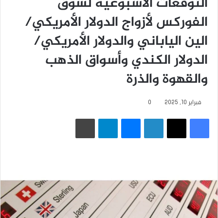
التوقعات الأسبوعية لسوق
الفوركس لأزواج الدولار الأمريكي/
الين الياباني والدولار الأمريكي/
الدولار الكندي وأسواق الذهب
والقهوة والذرة
فبراير 10, 2025
0
فيسبوك
‫X
لينكدإن
ماسنجر
تيلقرام
طباعة