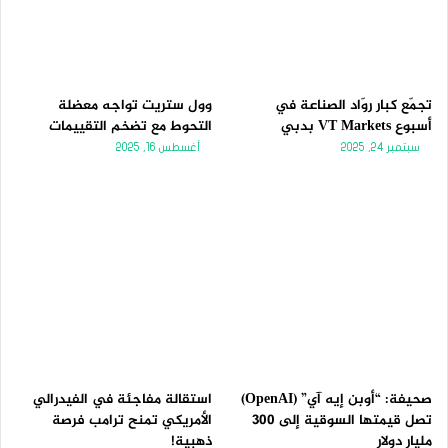
نظراً للعامل التنازلي الذي ظهر هنا يوم الجمعة، أريد أن أرى سعر
إغلاق أعلى من المستوى 403.95 قبل الدخول في صفقة شراء
جديدة. ليس الإغلاق اليومي المنخفض فقط هو ما يقلق الحركة
التصاعدية، ولكن حقيقة أن نمط الشموع الثلاثة يتضمن شريط
تجمّع كبار روّاد الصناعة في
وول ستريت تواجه معضلة
مسماري تنازلي كذلك. إن العقود الآجلة للقهوة باهظة الثمن
أسبوع VT Markets بدبي
التحوط مع تضخم التقييمات
وعادة ما تكون كبيرة جداً بالنسبة للمتداولين الأفراد، ولكن هناك
سبتمبر 24, 2025
أغسطس 16, 2025
صندوق تداول متداول يسمى COFF والذي يمكن استخدامه
للمشاركة في زيادات سعر القهوة. ومع ذلك، لاحظ أن هذا
الصندوق لا يعكس دائماً حركة سعر العقود الآجلة للقهوة بشكل
واضح، لذا إذا كنت تستخدم الصندوق، فكن حذراً.
صحيفة: “أوبن إيه آي” (OpenAI)
استقالة مفاجئة في الفيدرالي
عقود الذرة الآجلة
تصل قيمتها السوقية إلى 300
الأمريكي تمنح ترامب فرصة
مليار دولار
ذهبية!