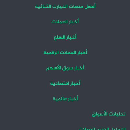
أفضل منصات الخيارت الثنائية
أخبار العملات
أخبار السلع
الخلاصة
أخبار العملات الرقمية
أرى أن أفضل فرص التداول هذا الأسبوع هي:
شراء الذهب بالدولار الأمريكي (المعروف أيضاً باسم زوج
أخبار سوق الأسهم
الذهب/الدولار الأمريكي) بعد إغلاق يومي للذهب الفوري
فوق 2867.25 دولار.
أخبار اقتصادية
شراء عقود الذرة الآجلة (يمكن أيضاً استخدام CORN etf) بعد
أخبار عالمية
إغلاق يومي لعقد ZC الآجل التالي عند أو أعلى من 498.
شراء عقود القهوة الآجلة (يمكن أيضاً استخدام COFF etf)
تحليلات الأسواق
بعد إغلاق يومي لعقد C الآجل التالي عند أو أعلى من
403.95.
التحليل الفني للعملات