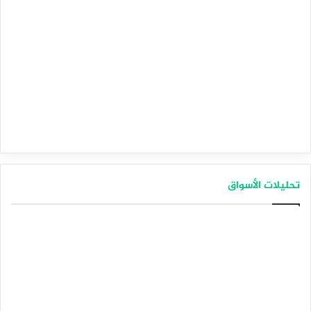
مطالبات البطالة الأمريكية
الثلاثاء يوم عطلة رسمية في اليابان.
التوقعات الشهرية لشهر فبراير 2025
تحليلات الأسواق
في فبراير 2025، توقعت أن ينخفض ​​زوج اليورو/الدولار الأمريكي.
يظهر الأداء حتى الآن أدناه.