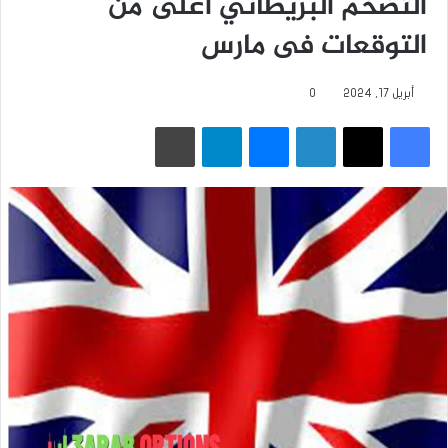
التضخم البريطاني أعلى من
التوقعات فى مارس
أبريل 17, 2024
0
فيسبوك
‫X
لينكدإن
ماسنجر
تيلقرام
طباعة