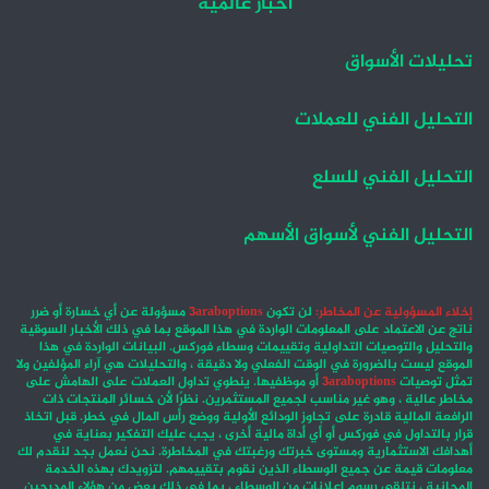
أخبار عالمية
تحليلات الأسواق
التحليل الفني للعملات
التحليل الفني للسلع
التحليل الفني لأسواق الأسهم
إخلاء المسؤولية عن المخاطر:
لن تكون
3araboptions
مسؤولة عن أي خسارة أو ضرر
ناتج عن الاعتماد على المعلومات الواردة في هذا الموقع بما في ذلك الأخبار السوقية
والتحليل والتوصيات التداولية وتقييمات وسطاء فوركس. البيانات الواردة في هذا
الموقع ليست بالضرورة في الوقت الفعلي ولا دقيقة ، والتحليلات هي آراء المؤلفين ولا
تمثل توصيات
3araboptions
أو موظفيها. ينطوي تداول العملات على الهامش على
مخاطر عالية ، وهو غير مناسب لجميع المستثمرين. نظرًا لأن خسائر المنتجات ذات
الرافعة المالية قادرة على تجاوز الودائع الأولية ووضع رأس المال في خطر. قبل اتخاذ
قرار بالتداول في فوركس أو أي أداة مالية أخرى ، يجب عليك التفكير بعناية في
أهدافك الاستثمارية ومستوى خبرتك ورغبتك في المخاطرة. نحن نعمل بجد لنقدم لك
معلومات قيمة عن جميع الوسطاء الذين نقوم بتقييمهم. لتزويدك بهذه الخدمة
المجانية ، نتلقى رسوم إعلانات من الوسطاء ، بما في ذلك بعض من هؤلاء المدرجين