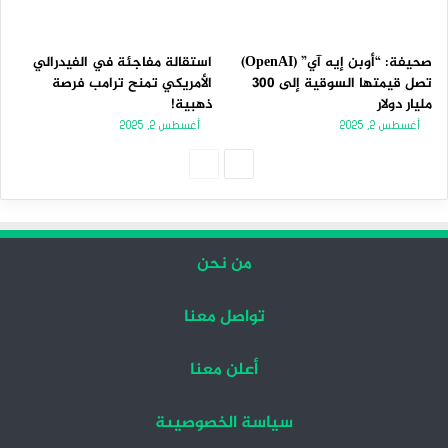
صحيفة: “أوبن إيه آي” (OpenAI)
استقالة مفاجئة في الفيدرالي
تصل قيمتها السوقية إلى 300
الأمريكي تمنح ترامب فرصة
مليار دولار
ذهبية!
أغسطس 2, 2025
أغسطس 2, 2025
الصفحة
الصفحة
التالية
السابقة
من نحن
تواصل معنا
أعلن معنا
سياسة الخصوصيىة