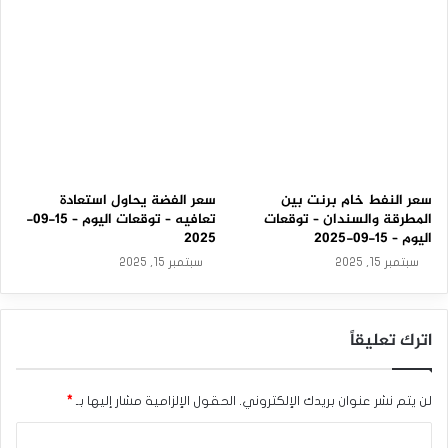
بالجزء السفلي من الشارت المرفق. فنيا، نتوقع في حال استمرار
سيطرة الدببة، فقد يستهدف مستويات 2.10 دولار أمريكي ثم
مستويات 2.07 دولار أمريكي. في المقابل، حال صمود الثيران فقد
يتداول السعر مجددا عند مستويات 2.223 دولار أمريكي ثم
مستويات 2.33 دولار أمريكي على التوالي.
التحليل اليومي للغاز الطبيعي: السعر ينتعش بفعل تقييد
الإنتاج وارتفاع الطلب للتبريد
سعر النفط خام برنت بين
سعر الفضة يحاول استعادة
المصدر : اضغط هنا
المطرقة والسندان – توقعات
تعافيه – توقعات اليوم – 15-09-
اليوم – 15-09-2025
2025
سبتمبر 15, 2025
سبتمبر 15, 2025
الغاز الطبيعي
اترك تعليقاً
لن يتم نشر عنوان بريدك الإلكتروني.
الحقول الإلزامية مشار إليها بـ
*
ا