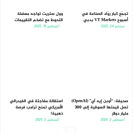
تجمّع كبار روّاد الصناعة في
وول ستريت تواجه معضلة
أسبوع VT Markets بدبي
التحوط مع تضخم التقييمات
سبتمبر 24, 2025
أغسطس 16, 2025
صحيفة: “أوبن إيه آي” (OpenAI)
استقالة مفاجئة في الفيدرالي
تصل قيمتها السوقية إلى 300
الأمريكي تمنح ترامب فرصة
مليار دولار
ذهبية!
أغسطس 2, 2025
أغسطس 2, 2025
الصفحة
الصفحة