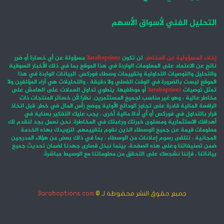
التحليل الفني لأسواق الأسهم
إخلاء المسؤولية عن المخاطر:
لن تكون
3araboptions
مسؤولة عن أي خسارة أو ضرر
ناتج عن الاعتماد على المعلومات الواردة في هذا الموقع بما في ذلك الأخبار السوقية
والتحليل والتوصيات التداولية وتقييمات وسطاء فوركس. البيانات الواردة في هذا
الموقع ليست بالضرورة في الوقت الفعلي ولا دقيقة ، والتحليلات هي آراء المؤلفين ولا
تمثل توصيات
3araboptions
أو موظفيها. ينطوي تداول العملات على الهامش على
مخاطر عالية ، وهو غير مناسب لجميع المستثمرين. نظرًا لأن خسائر المنتجات ذات
الرافعة المالية قادرة على تجاوز الودائع الأولية ووضع رأس المال في خطر. قبل اتخاذ
قرار بالتداول في فوركس أو أي أداة مالية أخرى ، يجب عليك التفكير بعناية في
أهدافك الاستثمارية ومستوى خبرتك ورغبتك في المخاطرة. نحن نعمل بجد لنقدم لك
معلومات قيمة عن جميع الوسطاء الذين نقوم بتقييمهم. لتزويدك بهذه الخدمة
المجانية ، نتلقى رسوم إعلانات من الوسطاء ، بما في ذلك بعض من هؤلاء المدرجين
ضمن تصنيفاتنا وعلى هذه الصفحة. بينما نبذل قصارى جهدنا لضمان تحديث جميع
بياناتنا ، فإننا نشجعك على التحقق من معلوماتنا مع الوسيط مباشرةً.
جميع حقوق النشر محفوظة لـ ©
3araboptions.com
‫X
فيسبوك
انستقرام