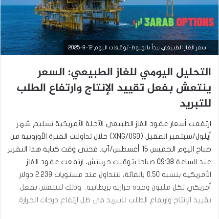
سعر الغاز الطبيعي يبدأ بالهبوط-توقعات اليوم 12-9-2025
التحليل اليومي للغاز الطبيعي: السعر
ينتعش بفعل تقييد الإنتاج وارتفاع الطلب
للتبريد
ارتفعت أسعار عقود الغاز الطبيعي الآجلة الأمريكية تسليم شهر
أيلول/سبتمبر المقبل (XNG/USD) خلال تداولات الفترة الأوروبية من
صباح اليوم الخميس 15 أغسطس/آب. فحتى وقت كتابة هذا التقرير
عند الساعة 09:38 صباحا بتوقيت جرينتش، ارتفعت عقود الغاز
التحليل الفني للسلع
الأمريكية بنسبة 0.50 بالمائة، لتتداول عند مستويات 2.239 دولار
سبتمبر
أمريكي لكل مليون وحدة حرارية بريطانية. وذلك لتنتعش بفعل
12,
تقييد الإنتاج وارتفاع الطلب للتبريد في ظل ارتفاع درجات الحرارة.
2025
س