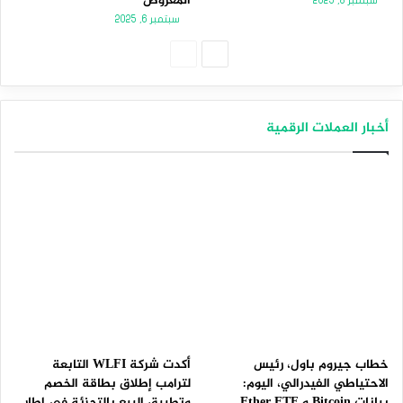
المعروض
سبتمبر 8, 2025
سبتمبر 6, 2025
الصفحة
الصفحة
التالية
السابقة
أخبار العملات الرقمية
خطاب جيروم باول، رئيس
أكدت شركة WLFI التابعة
الاحتياطي الفيدرالي، اليوم:
لترامب إطلاق بطاقة الخصم
بيانات Bitcoin و Ether ETF
وتطبيق البيع بالتجزئة في إطار