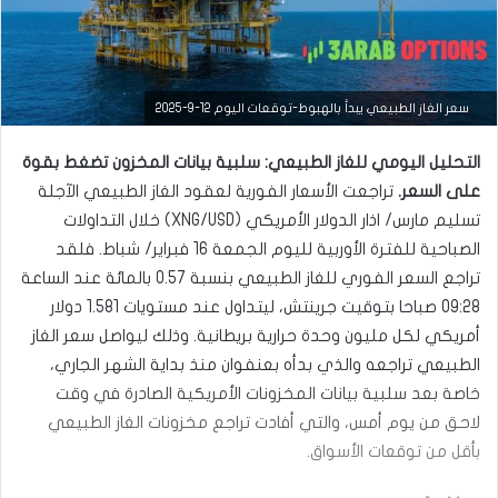
سعر الغاز الطبيعي يبدأ بالهبوط-توقعات اليوم 12-9-2025
التحليل اليومي للغاز الطبيعي: سلبية بيانات المخزون تضغط بقوة
على السعر.
تراجعت الأسعار الفورية لعقود الغاز الطبيعي الآجلة
تسليم مارس/ اذار الدولار الأمريكي (XNG/USD) خلال التداولات
الصباحية للفترة الأوربية لليوم الجمعة 16 فبراير/ شباط. فلقد
تراجع السعر الفوري للغاز الطبيعي بنسبة 0.57 بالمائة عند الساعة
09:28 صباحا بتوقيت جرينتش، ليتداول عند مستويات 1.581 دولار
أمريكي لكل مليون وحدة حرارية بريطانية. وذلك ليواصل سعر الغاز
الطبيعي تراجعه والذي بدأه بعنفوان منذ بداية الشهر الجاري،
التحليل الفني للسلع
خاصة بعد سلبية بيانات المخزونات الأمريكية الصادرة في وقت
سبتمبر
لاحق من يوم أمس، والتي أفادت تراجع مخزونات الغاز الطبيعي
12,
بأقل من توقعات الأسواق.
2025
س