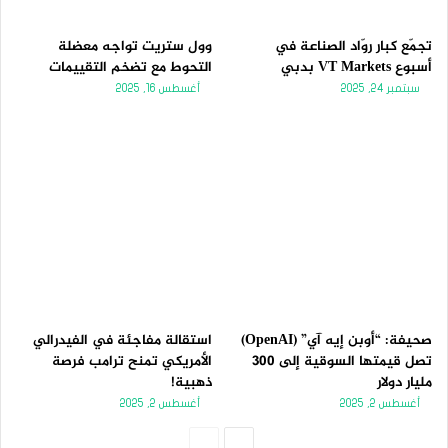
تجمّع كبار روّاد الصناعة في
وول ستريت تواجه معضلة
أسبوع VT Markets بدبي
التحوط مع تضخم التقييمات
سبتمبر 24, 2025
أغسطس 16, 2025
صحيفة: “أوبن إيه آي” (OpenAI)
استقالة مفاجئة في الفيدرالي
تصل قيمتها السوقية إلى 300
الأمريكي تمنح ترامب فرصة
مليار دولار
ذهبية!
أغسطس 2, 2025
أغسطس 2, 2025
الصفحة
الصفحة