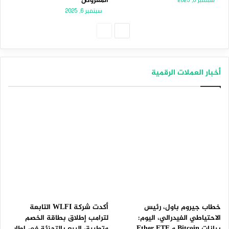
المعروض
سبتمبر 8, 2025
سبتمبر 6, 2025
الصفحة
الصفحة
التالية
السابقة
أخبار العملات الرقمية
خطاب جيروم باول، رئيس
أكدت شركة WLFI التابعة
الاحتياطي الفيدرالي، اليوم:
لترامب إطلاق بطاقة الخصم
بيانات Bitcoin و Ether ETF
وتطبيق البيع بالتجزئة في إطار