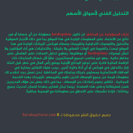
التحليل الفني لأسواق الأسهم
إخلاء المسؤولية عن المخاطر:
لن تكون
3araboptions
مسؤولة عن أي خسارة أو ضرر
ناتج عن الاعتماد على المعلومات الواردة في هذا الموقع بما في ذلك الأخبار السوقية
والتحليل والتوصيات التداولية وتقييمات وسطاء فوركس. البيانات الواردة في هذا
الموقع ليست بالضرورة في الوقت الفعلي ولا دقيقة ، والتحليلات هي آراء المؤلفين ولا
تمثل توصيات
3araboptions
أو موظفيها. ينطوي تداول العملات على الهامش على
مخاطر عالية ، وهو غير مناسب لجميع المستثمرين. نظرًا لأن خسائر المنتجات ذات
الرافعة المالية قادرة على تجاوز الودائع الأولية ووضع رأس المال في خطر. قبل اتخاذ
قرار بالتداول في فوركس أو أي أداة مالية أخرى ، يجب عليك التفكير بعناية في
أهدافك الاستثمارية ومستوى خبرتك ورغبتك في المخاطرة. نحن نعمل بجد لنقدم لك
معلومات قيمة عن جميع الوسطاء الذين نقوم بتقييمهم. لتزويدك بهذه الخدمة
المجانية ، نتلقى رسوم إعلانات من الوسطاء ، بما في ذلك بعض من هؤلاء المدرجين
ضمن تصنيفاتنا وعلى هذه الصفحة. بينما نبذل قصارى جهدنا لضمان تحديث جميع
بياناتنا ، فإننا نشجعك على التحقق من معلوماتنا مع الوسيط مباشرةً.
جميع حقوق النشر محفوظة لـ ©
3araboptions.com
‫X
فيسبوك
انستقرام