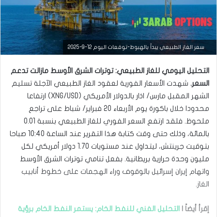
التحليل الفني للعملات
سعر الغاز الطبيعي يبدأ بالهبوط-توقعات اليوم 12-9-2025
مارس
التحليل اليومي للغاز الطبيعي: توترات الشرق الأوسط مازالت تدعم
23,
2026
السعر.
شهدت الأسعار الفورية لعقود الغاز الطبيعي الآجلة تسليم
س
الشهر المقبل مارس/ اذار بالدولار الأمريكي (XNG/USD) ارتفاعا
ع
محدودا خلال باكورة يوم الأربعاء 20 فبراير/ شباط على تراجع
ر
ا
ملحوظ. فلقد ارتفع السعر الفوري للغاز الطبيعي بنسبة 0.01
ل
بالمائة، وذلك حتى وقت كتابة هذا التقرير عند الساعة 10:40 صباحا
د
و
بتوقيت جرينتش، ليتداول عند مستويات 1.70 دولار أمريكي لكل
ل
مليون وحدة حرارية بريطانية. بفعل تنامي توترات الشرق الأوسط
ا
واتهام إيران إسرائيل بالوقوف وراء الهجمات على خطوط أنابيب
ر
م
الغاز.
ق
ا
إقرأ أيضاً |
التحليل الفني للنفط ا
ل
خام: يستمر النفط الخام برؤية
ب