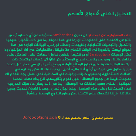
التحليل الفني لأسواق الأسهم
إخلاء المسؤولية عن المخاطر:
لن تكون
3araboptions
مسؤولة عن أي خسارة أو ضرر
ناتج عن الاعتماد على المعلومات الواردة في هذا الموقع بما في ذلك الأخبار السوقية
والتحليل والتوصيات التداولية وتقييمات وسطاء فوركس. البيانات الواردة في هذا
الموقع ليست بالضرورة في الوقت الفعلي ولا دقيقة ، والتحليلات هي آراء المؤلفين ولا
تمثل توصيات
3araboptions
أو موظفيها. ينطوي تداول العملات على الهامش على
مخاطر عالية ، وهو غير مناسب لجميع المستثمرين. نظرًا لأن خسائر المنتجات ذات
الرافعة المالية قادرة على تجاوز الودائع الأولية ووضع رأس المال في خطر. قبل اتخاذ
قرار بالتداول في فوركس أو أي أداة مالية أخرى ، يجب عليك التفكير بعناية في
أهدافك الاستثمارية ومستوى خبرتك ورغبتك في المخاطرة. نحن نعمل بجد لنقدم لك
معلومات قيمة عن جميع الوسطاء الذين نقوم بتقييمهم. لتزويدك بهذه الخدمة
المجانية ، نتلقى رسوم إعلانات من الوسطاء ، بما في ذلك بعض من هؤلاء المدرجين
ضمن تصنيفاتنا وعلى هذه الصفحة. بينما نبذل قصارى جهدنا لضمان تحديث جميع
بياناتنا ، فإننا نشجعك على التحقق من معلوماتنا مع الوسيط مباشرةً.
جميع حقوق النشر محفوظة لـ ©
3araboptions.com
‫X
فيسبوك
انستقرام