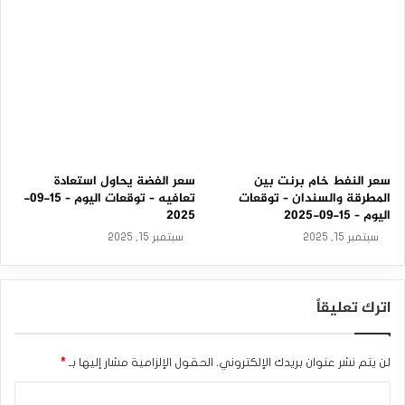
م
المصدر : اضغط هنا
–
2
3
-
الدولار الأمريكي
الغاز
الغاز الطبيعي
0
3
-
2
0
2
سعر النفط خام برنت بين
سعر الفضة يحاول استعادة
6
المطرقة والسندان – توقعات
تعافيه – توقعات اليوم – 15-09-
اليوم – 15-09-2025
2025
سبتمبر 15, 2025
سبتمبر 15, 2025
اترك تعليقاً
لن يتم نشر عنوان بريدك الإلكتروني.
الحقول الإلزامية مشار إليها بـ
*
ا