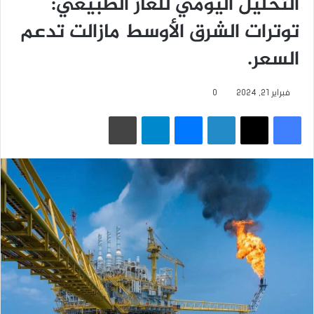
التحليل اليومي للغاز الطبيعي:
توترات الشرق الأوسط مازالت تدعم
السعر.
فبراير 21, 2024
0
فيسبوك
‫X
لينكدإن
ماسنجر
تيلقرام
طباعة