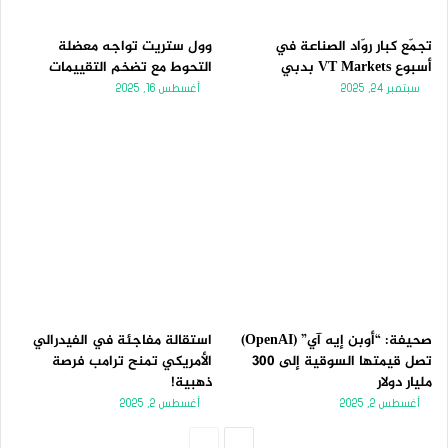
تجمّع كبار روّاد الصناعة في
وول ستريت تواجه معضلة
أسبوع VT Markets بدبي
التحوط مع تضخم التقييمات
سبتمبر 24, 2025
أغسطس 16, 2025
صحيفة: “أوبن إيه آي” (OpenAI)
استقالة مفاجئة في الفيدرالي
تصل قيمتها السوقية إلى 300
الأمريكي تمنح ترامب فرصة
مليار دولار
ذهبية!
أغسطس 2, 2025
أغسطس 2, 2025
الصفحة
الصفحة