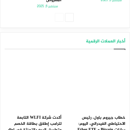
المعروض
سبتمبر 8, 2025
سبتمبر 6, 2025
الصفحة
الصفحة
التالية
السابقة
أخبار العملات الرقمية
خطاب جيروم باول، رئيس
أكدت شركة WLFI التابعة
الاحتياطي الفيدرالي، اليوم:
لترامب إطلاق بطاقة الخصم
بيانات Bitcoin و Ether ETF
وتطبيق البيع بالتجزئة في إطار