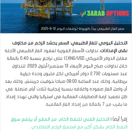
سعر الغاز الطبيعي يبدأ بالهبوط-توقعات اليوم 12-9-2025
التحليل اليومي للغاز الطبيعي: السعر يحشد الزخم من مخاوف
نقص الإمدادات.
تداولت الأسعار الفورية لعقود الغاز الطبيعي الآجلة
مقابل الدولار الأمريكي XNG/USD)) على تراجع بنسبة 0.40 بالمائة
خلال تداولات صباح اليوم الأربعاء 13 سبتمبر/أيلول 2023. لتتداول
عند مستويات 2.732 دولار أمريكي لكل مليون وحدة حرارية
بريطانية، وذلك عند الساعة 08:00 صباحا بتوقيت جرينتش. وذلك بعد
أن واصل الغاز صعوده واغلاقه بنسبة إيجابية لثلاث أيام متصلة. في
ظل تصعيد ازمة الاضطرابات العمالية في استراليا والتي تهدد إمداد
التحليل الفني للسلع
ما يقرب من 7 بالمائة من إمداد الغاز العالمية.
سبتمبر
12,
إقرأ أيضاَ |
التحليل الفني للنفط الخام: من المقرر أن يرتفع سوق
2025
النفط الخام بشكل أكبر مع استمرار الزخم التصاعدي .
س