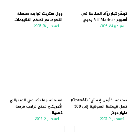
تجمّع كبار روّاد الصناعة في
وول ستريت تواجه معضلة
أسبوع VT Markets بدبي
التحوط مع تضخم التقييمات
سبتمبر 24, 2025
أغسطس 16, 2025
صحيفة: “أوبن إيه آي” (OpenAI)
استقالة مفاجئة في الفيدرالي
تصل قيمتها السوقية إلى 300
الأمريكي تمنح ترامب فرصة
مليار دولار
ذهبية!
أغسطس 2, 2025
أغسطس 2, 2025
الصفحة
الصفحة