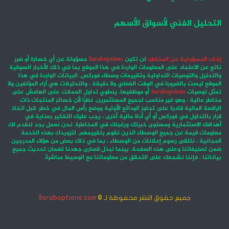
التحليل الفني لأسواق الأسهم
إخلاء المسؤولية عن المخاطر:
لن تكون
3araboptions
مسؤولة عن أي خسارة أو ضرر
ناتج عن الاعتماد على المعلومات الواردة في هذا الموقع بما في ذلك الأخبار السوقية
والتحليل والتوصيات التداولية وتقييمات وسطاء فوركس. البيانات الواردة في هذا
الموقع ليست بالضرورة في الوقت الفعلي ولا دقيقة ، والتحليلات هي آراء المؤلفين ولا
تمثل توصيات
3araboptions
أو موظفيها. ينطوي تداول العملات على الهامش على
مخاطر عالية ، وهو غير مناسب لجميع المستثمرين. نظرًا لأن خسائر المنتجات ذات
الرافعة المالية قادرة على تجاوز الودائع الأولية ووضع رأس المال في خطر. قبل اتخاذ
قرار بالتداول في فوركس أو أي أداة مالية أخرى ، يجب عليك التفكير بعناية في
أهدافك الاستثمارية ومستوى خبرتك ورغبتك في المخاطرة. نحن نعمل بجد لنقدم لك
معلومات قيمة عن جميع الوسطاء الذين نقوم بتقييمهم. لتزويدك بهذه الخدمة
المجانية ، نتلقى رسوم إعلانات من الوسطاء ، بما في ذلك بعض من هؤلاء المدرجين
ضمن تصنيفاتنا وعلى هذه الصفحة. بينما نبذل قصارى جهدنا لضمان تحديث جميع
بياناتنا ، فإننا نشجعك على التحقق من معلوماتنا مع الوسيط مباشرةً.
جميع حقوق النشر محفوظة لـ ©
3araboptions.com
‫X
فيسبوك
انستقرام