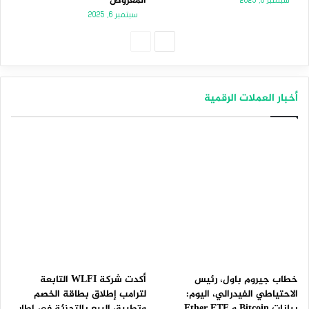
المعروض
سبتمبر 8, 2025
سبتمبر 6, 2025
الصفحة
الصفحة
التالية
السابقة
أخبار العملات الرقمية
خطاب جيروم باول، رئيس
أكدت شركة WLFI التابعة
الاحتياطي الفيدرالي، اليوم:
لترامب إطلاق بطاقة الخصم
بيانات Bitcoin و Ether ETF
وتطبيق البيع بالتجزئة في إطار