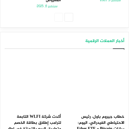
المعروض
سبتمبر 8, 2025
سبتمبر 6, 2025
الصفحة
الصفحة
التالية
السابقة
أخبار العملات الرقمية
خطاب جيروم باول، رئيس
أكدت شركة WLFI التابعة
الاحتياطي الفيدرالي، اليوم:
لترامب إطلاق بطاقة الخصم
بيانات Bitcoin و Ether ETF
وتطبيق البيع بالتجزئة في إطار