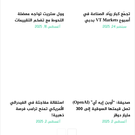
تجمّع كبار روّاد الصناعة في
وول ستريت تواجه معضلة
أسبوع VT Markets بدبي
التحوط مع تضخم التقييمات
سبتمبر 24, 2025
أغسطس 16, 2025
صحيفة: “أوبن إيه آي” (OpenAI)
استقالة مفاجئة في الفيدرالي
تصل قيمتها السوقية إلى 300
الأمريكي تمنح ترامب فرصة
مليار دولار
ذهبية!
أغسطس 2, 2025
أغسطس 2, 2025
الصفحة
الصفحة