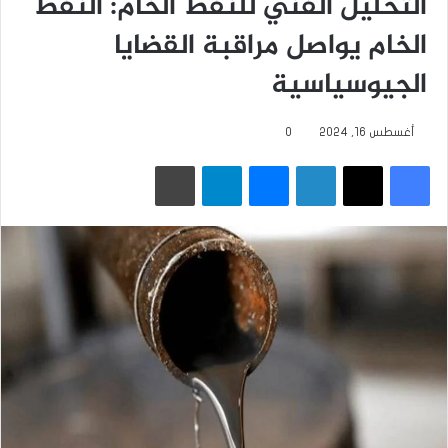
التحليل الفني للنفط الخام: النفط
الخام يواصل مراقبة القضايا
الجيوسياسية
أغسطس 16, 2024
0
فيسبوك
‫X
لينكدإن
ماسنجر
تيلقرام
طباعة