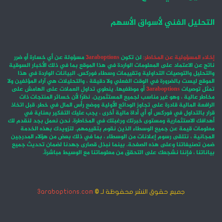
التحليل الفني لأسواق الأسهم
إخلاء المسؤولية عن المخاطر:
لن تكون
3araboptions
مسؤولة عن أي خسارة أو ضرر
ناتج عن الاعتماد على المعلومات الواردة في هذا الموقع بما في ذلك الأخبار السوقية
والتحليل والتوصيات التداولية وتقييمات وسطاء فوركس. البيانات الواردة في هذا
الموقع ليست بالضرورة في الوقت الفعلي ولا دقيقة ، والتحليلات هي آراء المؤلفين ولا
تمثل توصيات
3araboptions
أو موظفيها. ينطوي تداول العملات على الهامش على
مخاطر عالية ، وهو غير مناسب لجميع المستثمرين. نظرًا لأن خسائر المنتجات ذات
الرافعة المالية قادرة على تجاوز الودائع الأولية ووضع رأس المال في خطر. قبل اتخاذ
قرار بالتداول في فوركس أو أي أداة مالية أخرى ، يجب عليك التفكير بعناية في
أهدافك الاستثمارية ومستوى خبرتك ورغبتك في المخاطرة. نحن نعمل بجد لنقدم لك
معلومات قيمة عن جميع الوسطاء الذين نقوم بتقييمهم. لتزويدك بهذه الخدمة
المجانية ، نتلقى رسوم إعلانات من الوسطاء ، بما في ذلك بعض من هؤلاء المدرجين
ضمن تصنيفاتنا وعلى هذه الصفحة. بينما نبذل قصارى جهدنا لضمان تحديث جميع
بياناتنا ، فإننا نشجعك على التحقق من معلوماتنا مع الوسيط مباشرةً.
جميع حقوق النشر محفوظة لـ ©
3araboptions.com
‫X
فيسبوك
انستقرام