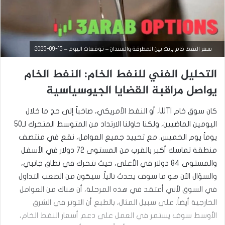
سعر النفط خام برنت بين المطرقة والسندان – توقعات اليوم – 15-09-2025
التحليل الفني للنفط الخام: النفط الخام
يواصل مراقبة القضايا الجيوسياسية
التحليل الفني للسلع
سبتمبر
كان سوق خام WTI، أو النفط الأمريكي، صاخباً إلى حدٍ ما خلال
15,
اليومين الماضيين، ولكنا حاولنا الارتداد من المتوسط ​​​​المتحرك لـ50
2025
يوماً يوم الخميس. مع تحييد جميع العوامل، نقع في منتصف
س
منطقة تماسك أكبر بالقرب من المستوى 72 دولار في الأسفل
ع
ر
والمستوى 84 دولار في الأعلى، حيث نتحرك في نطاق جانبي،
ا
والسؤال الآن هو ما سوف يحدث تالياً. سيكون من الصعب التداول
ل
ن
في السوق لأني أعتقد في هذه المرحلة، أن هناك من العوامل
ف
الخارجية أيضاً. على سبيل المثال، بالطبع أن التوتر في الشرق
ط
الأوسط سوف يستمر في العمل على دعم أسعار النفط الخام،
ا