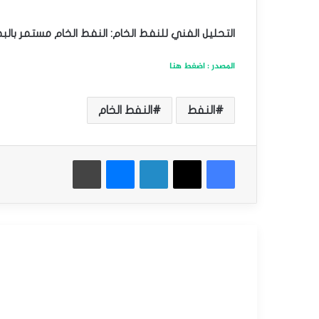
التحليل الفني للنفط الخام: النفط الخام مستمر بالب
المصدر : اضغط هنا
النفط
النفط الخام
فيسبوك
‫X
لينكدإن
ماسنجر
طباعة
أقرأ التالي
التحليل الفني للسلع