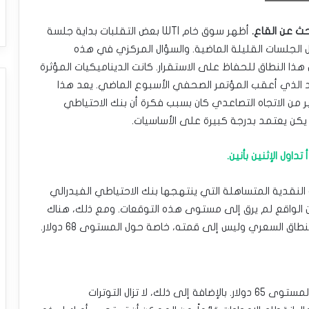
حث عن القاع.
أظهر سوق خام WTI بعض التقلبات بداية جلسة
ال الجلسات القليلة الماضية. والسؤال المركزي في هذه
ا النطاق للحفاظ على الاستقرار. كانت الديناميكيات المؤثرة
د الذي أعقب المؤتمر الصحفي الأسبوع الماضي. يعد هذا
ير من الاتجاه التصاعدي كان بسبب فكرة أن بنك الاحتياطي
كن يعتمد بدرجة كبيرة على الأساسيات.
داول الإثنين بأنين.
النقدية المتساهلة التي ينتهجها بنك الاحتياطي الفيدرالي
أن الواقع لم يرق إلى مستوى هذه التوقعات. ومع ذلك، هناك
طاق السعري وليس إلى قمته، خاصة حول المستوى 68 دولار.
ما دون وضع السوق الحالي يوج دعم كبير يمتد إلى المستوى 65 دولار. بالإضافة إلى ذلك، لا تزال التوترات