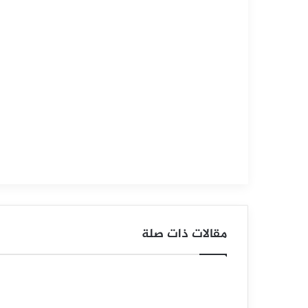
سبتمبر
15,
2025
س
ع
ر
ا
ل
ن
ف
مقالات ذات صلة
ط
ا
ل