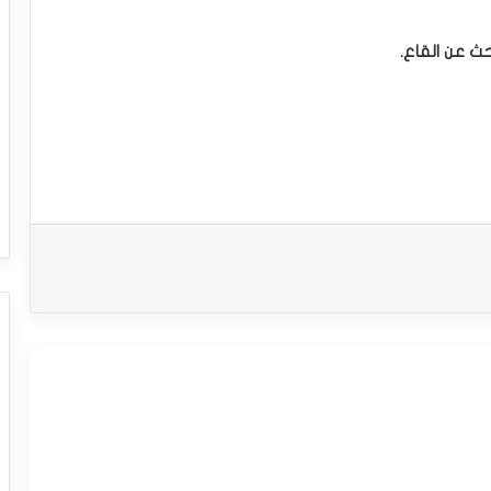
حث عن القاع.
سعر النفط الخام يظهر المزيد من العلامات
السلبية – توقعات اليوم – 15-09-2025
سعر النفط الخام يقترب من دعم محوري –
توقعات اليوم – 12-09-2025