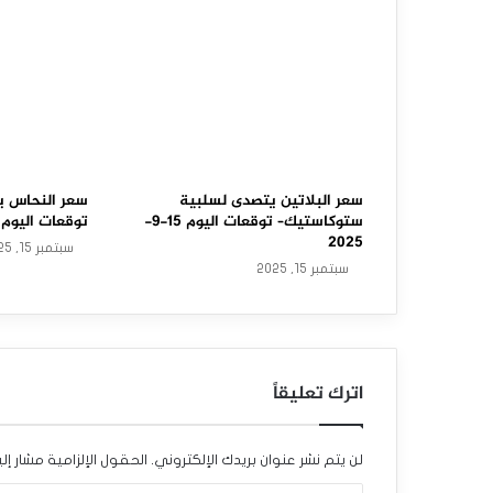
خ
ا
م
ي
ظ
ه
سعر البلاتين يتصدى لسلبية
سعر النحاس ي
ستوكاستيك– توقعات اليوم 15-9-
توقعات اليوم 15-9-2025
ر
2025
سبتمبر 15, 2025
سبتمبر 15, 2025
ا
ل
م
اترك تعليقاً
ز
ي
لن يتم نشر عنوان بريدك الإلكتروني.
الحقول الإلزامية مشار إلي
د