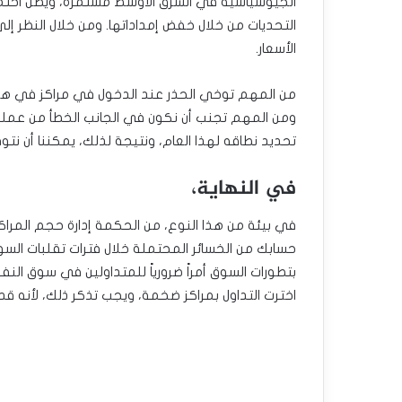
الجيوسياسية في الشرق الأوسط مستمرة، ويظل احتمال
التحديات من خلال خفض إمداداتها. ومن خلال النظر إل
الأسعار.
من المهم توخي الحذر عند الدخول في مراكز في هذا 
ومن المهم تجنب أن نكون في الجانب الخطأ من عمليا
تحديد نطاقه لهذا العام، ونتيجة لذلك، يمكننا أن نتوق
في النهاية،
في بيئة من هذا النوع، من الحكمة إدارة حجم المراكز ب
حسابك من الخسائر المحتملة خلال فترات تقلبات السو
بتطورات السوق أمراً ضرورياً للمتداولين في سوق النفط
اخترت التداول بمراكز ضخمة، ويجب تذكر ذلك، لأنه قد يك