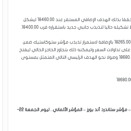
شكّل سعر المؤشر يوم أمس موجه صاعدة جديدة محققا بذلك الهدف الإضافي المستقر عند 18460.00 ليشكل
ه حاليا لتذبذب جانبي جديد باستقراره قرب 18400.00.
سنعتمد حاليا على ثبات الدعم الإضافي الممتد نحو 18265.00 بالإضافة لاستمرار تذبذب مؤشر ستوكاستيك ضمن
لى تداولات السعر وليمكنه ذلك بتجاوز الحاجز الحالي ليفتح
باب الوصول نحو المحطات الإضافية المستقرة قرب 18680.00 وصولا نحو الهدف الرئيسي التالي المتمثل بمستوى
التحليل الفني للمؤشرات العالمية : مؤشر الداو جونز – مؤشر ستاندرد آند بورز – المؤشر الألماني . ليوم الجمعة 22-