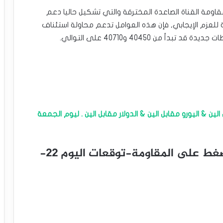
قاومة القناة الصاعدة المخترقة والتي تشكيل حاليا دعم
 الرئيسية للعزم الإيجابي, فإن هذه العوامل تدعم محاولة استئناف
 40450 و40710 على التوالي.
الين & اليورو مقابل الين & الدولار مقابل الين . ليوم الجمعة
سعر مؤشر ستاندرد آند بورز يكرر الضغط على المقاومة-توقعات اليوم 22-