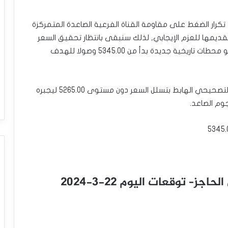
 تكرار الضغط على مقاومة القناة الفرعية الصاعدة المتمركزة
 الرئيسية بتقديمها للعزم الإيجابي, لذلك سنبقى بانتظار تحقيق السعر
لتحقيق الاختراق المطلوب ليفتح ذلك باب الوصول نحو محطات تاريخية جديدة بدأ من 5345.00 وصولا للهدف
تكمن مخاطرة تأجيل الهجوم الصاعد وتفعيل المسار التصحيحي الهابط بتسلل السعر دون مستوى 5265.00 ليجبره
وم الصاعد.
ز– توقعات اليوم 22-3-2024