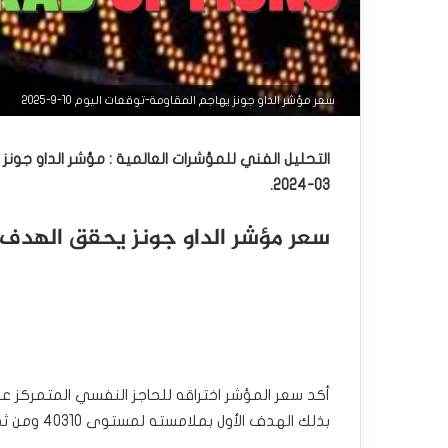
سعر مؤشر الداو جونز يهاجم المقاومة-توقعات اليوم 10-9-2025
03-2024.
سعر مؤشر الداو جونز يحقق الهدف-توقعات
بذلك الهدف الأول بملامسته لمستوى 40310 ومن ثم ليشكل ارتداد مؤقت بتسلله نحو 40225.