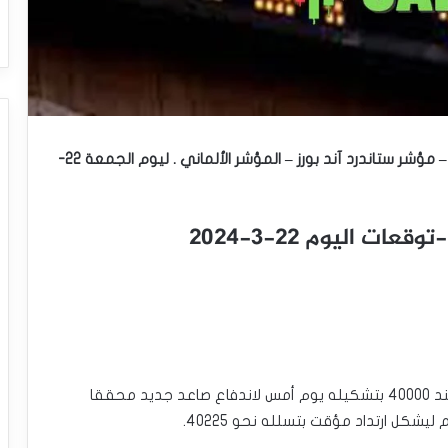
التحليل الفني للمؤشرات العالمية : مؤشر الداو جونز – مؤشر ستاندرد آند بورز – المؤشر الألماني . ليوم الجمعة 22-
 اليوم 22-3-2024
أكد سعر المؤشر اختراقه للحاجز النفسي المتمركز عند 40000 بتشكيله يوم أمس لاندفاع صاعد جديد محققا