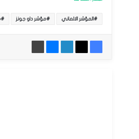
المؤشر الالماني
مؤشر داو جونز
م
فيسبوك
‫X
لينكدإن
ماسنجر
طباعة
أقرأ التالي
الصفحة الرئيسية
سبتمبر
10,
2025