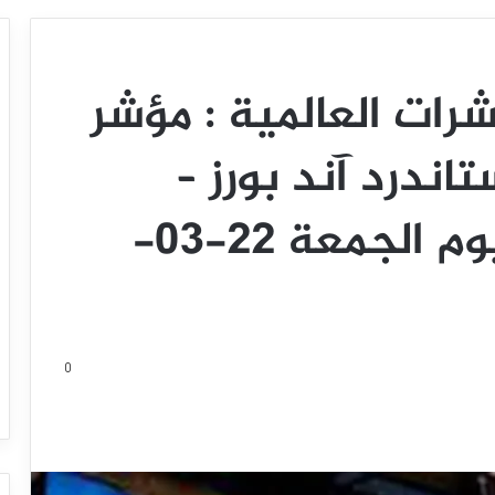
رات العالمية : مؤشر
اندرد آند بورز –
المؤشر الألماني . ليوم الجمعة 22-03-
0