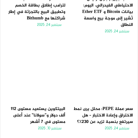
الاحتياطي الفيدرالي، اليوم:
لترامب إطلاق بطاقة الخصم
بيانات Bitcoin و Ether ETF
وتطبيق البيع بالتجزئة في إطار
تُشير إلى موجة بيع واسعة
شراكتها مع Bithumb
النطاق
سبتمبر 24, 2025
سبتمبر 24, 2025
سعر عملة PEPE: محلل يرى نمط
البيتكوين يستعيد مستوى 112
الاختراق وإعادة الاختبار – هل
ألف دولار و”سولانا” عند أعلى
سيرتفع بنسبة تزيد عن 230٪؟
مستوى في 7 أشهر
سبتمبر 24, 2025
سبتمبر 10, 2025