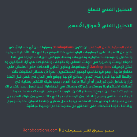
التحليل الفني للسلع
التحليل الفني لأسواق الأسهم
إخلاء المسؤولية عن المخاطر:
لن تكون
3araboptions
مسؤولة عن أي خسارة أو ضرر
ناتج عن الاعتماد على المعلومات الواردة في هذا الموقع بما في ذلك الأخبار السوقية
والتحليل والتوصيات التداولية وتقييمات وسطاء فوركس. البيانات الواردة في هذا
الموقع ليست بالضرورة في الوقت الفعلي ولا دقيقة ، والتحليلات هي آراء المؤلفين ولا
تمثل توصيات
3araboptions
أو موظفيها. ينطوي تداول العملات على الهامش على
مخاطر عالية ، وهو غير مناسب لجميع المستثمرين. نظرًا لأن خسائر المنتجات ذات
الرافعة المالية قادرة على تجاوز الودائع الأولية ووضع رأس المال في خطر. قبل اتخاذ
قرار بالتداول في فوركس أو أي أداة مالية أخرى ، يجب عليك التفكير بعناية في
أهدافك الاستثمارية ومستوى خبرتك ورغبتك في المخاطرة. نحن نعمل بجد لنقدم لك
معلومات قيمة عن جميع الوسطاء الذين نقوم بتقييمهم. لتزويدك بهذه الخدمة
المجانية ، نتلقى رسوم إعلانات من الوسطاء ، بما في ذلك بعض من هؤلاء المدرجين
ضمن تصنيفاتنا وعلى هذه الصفحة. بينما نبذل قصارى جهدنا لضمان تحديث جميع
بياناتنا ، فإننا نشجعك على التحقق من معلوماتنا مع الوسيط مباشرةً.
جميع حقوق النشر محفوظة لـ ©
3araboptions.com