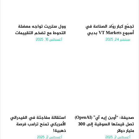
تجمّع كبار روّاد الصناعة في
وول ستريت تواجه معضلة
أسبوع VT Markets بدبي
التحوط مع تضخم التقييمات
سبتمبر 24, 2025
أغسطس 16, 2025
صحيفة: “أوبن إيه آي” (OpenAI)
استقالة مفاجئة في الفيدرالي
تصل قيمتها السوقية إلى 300
الأمريكي تمنح ترامب فرصة
مليار دولار
ذهبية!
أغسطس 2, 2025
أغسطس 2, 2025