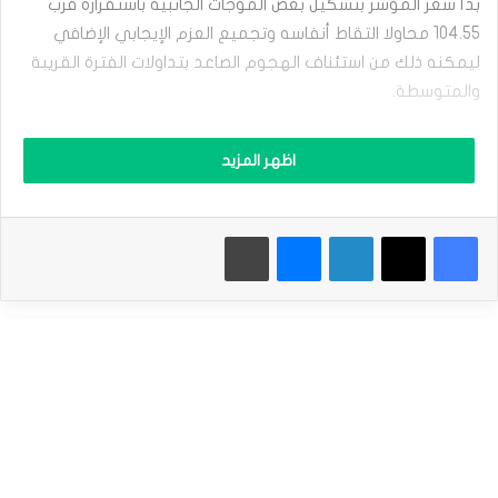
بدأ سعر المؤشر بتشكيل بعض الموجات الجانبية باستقراره قرب
ا
ب
104.55 محاولا التقاط أنفاسه وتجميع العزم الإيجابي الإضافي
ل
ليمكنه ذلك من استئناف الهجوم الصاعد بتداولات الفترة القريبة
ا
ل
والمتوسطة.
د
و
فالثبات المتكرر فوق مستوى الدعم الأولي المستقر عند 103.75
ل
اظهر المزيد
ا
وبمحاولة تسلل مؤشر ستوكاستيك نحو مستوى تشبع الشراء,
ر
سيزيد ذلك من فرص تشكيل السعر قريبا لاندفاع صاعد جديد
ا
ليستهدف المقاومة الممتدة نحو 105.00 وبتجاوزها سيبدأ
فيسبوك
‫X
لينكدإن
ماسنجر
طباعة
ل
ك
باستهداف محطات إيجابية جديدة قد تبدأ من 105.35 و105.75 على
ن
التوالي.
د
ي
ي
نطاق التداولات المتوقع لهذا اليوم ما بين 104.35 و 105.00
ح
ا
الميل العام المتوقع لهذا اليوم: صاعد
و
ل
ا
إقرأ أيضاً |
التحليل الفني للمؤشرات العالمية : مؤشر الداو جونز –
ك
مؤشر ستاندرد آند بورز – المؤشر الأمريكي . الخميس ليوم 15-02