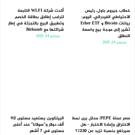
خطاب جيروم باول، رئيس
أكدت شركة WLFI التابعة
الاحتياطي الفيدرالي، اليوم:
لترامب إطلاق بطاقة الخصم
بيانات Bitcoin و Ether ETF
وتطبيق البيع بالتجزئة في إطار
تُشير إلى موجة بيع واسعة
شراكتها مع Bithumb
النطاق
سبتمبر 24, 2025
سبتمبر 24, 2025
سعر عملة PEPE: محلل يرى نمط
البيتكوين يستعيد مستوى 112
الاختراق وإعادة الاختبار – هل
ألف دولار و”سولانا” عند أعلى
سيرتفع بنسبة تزيد عن 230٪؟
مستوى في 7 أشهر