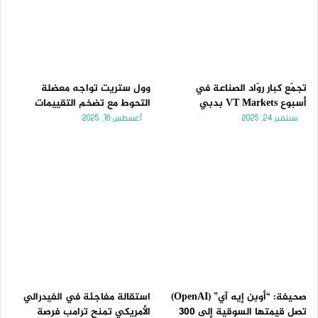
تجمّع كبار روّاد الصناعة في
وول ستريت تواجه معضلة
أسبوع VT Markets بدبي
التحوط مع تضخم التقييمات
سبتمبر 24, 2025
أغسطس 16, 2025
صحيفة: “أوبن إيه آي” (OpenAI)
استقالة مفاجئة في الفيدرالي
تصل قيمتها السوقية إلى 300
الأمريكي تمنح ترامب فرصة