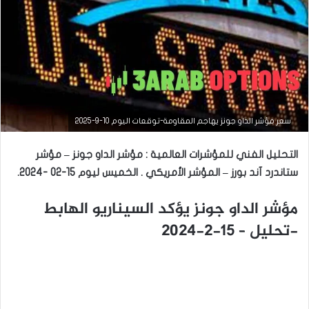
التحليل الفني للعملات
سعر مؤشر الداو جونز يهاجم المقاومة-توقعات اليوم 10-9-2025
مارس
التحليل الفني للمؤشرات العالمية : مؤشر الداو جونز – مؤشر
23,
2026
ستاندرد آند بورز – المؤشر الأمريكي . الخميس ليوم 15-02 -2024.
س
ع
مؤشر الداو جونز يؤكد السيناريو الهابط
ر
ا
-تحليل – 15-2-2024
ل
د
و
ل
ا
ر