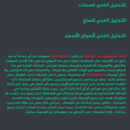
التحليل الفني للعملات
التحليل الفني للسلع
التحليل الفني لأسواق الأسهم
إخلاء المسؤولية عن المخاطر:
لن تكون
3araboptions
مسؤولة عن أي خسارة أو ضرر
ناتج عن الاعتماد على المعلومات الواردة في هذا الموقع بما في ذلك الأخبار السوقية
والتحليل والتوصيات التداولية وتقييمات وسطاء فوركس. البيانات الواردة في هذا
الموقع ليست بالضرورة في الوقت الفعلي ولا دقيقة ، والتحليلات هي آراء المؤلفين ولا
تمثل توصيات
3araboptions
أو موظفيها. ينطوي تداول العملات على الهامش على
مخاطر عالية ، وهو غير مناسب لجميع المستثمرين. نظرًا لأن خسائر المنتجات ذات
الرافعة المالية قادرة على تجاوز الودائع الأولية ووضع رأس المال في خطر. قبل اتخاذ
قرار بالتداول في فوركس أو أي أداة مالية أخرى ، يجب عليك التفكير بعناية في
أهدافك الاستثمارية ومستوى خبرتك ورغبتك في المخاطرة. نحن نعمل بجد لنقدم لك
معلومات قيمة عن جميع الوسطاء الذين نقوم بتقييمهم. لتزويدك بهذه الخدمة
المجانية ، نتلقى رسوم إعلانات من الوسطاء ، بما في ذلك بعض من هؤلاء المدرجين
ضمن تصنيفاتنا وعلى هذه الصفحة. بينما نبذل قصارى جهدنا لضمان تحديث جميع
بياناتنا ، فإننا نشجعك على التحقق من معلوماتنا مع الوسيط مباشرةً.