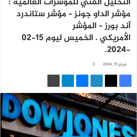
التحليل الفني للمؤشرات العالمية :
مؤشر الداو جونز – مؤشر ستاندرد
آند بورز – المؤشر
الأمريكي . الخميس ليوم 15-02
-2024.
فبراير 15, 2024
0
فيسبوك
‫X
لينكدإن
ماسنجر
تيلقرام
طباعة