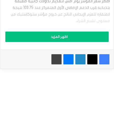
اضطر سعر المؤشر يوم أمس لتقديم تداولات جانبية ضعيفة
ش
ر
بتذبذبه قرب الدعم الإضافي الأول المتمركز عند 103.75 نتيجة
ا
لافتقاره للعزم الإيجابي الناتج عن خروج مؤشر ستوكاستيك من
ل
د
مستوى تشبع الشراء.
و
ل
بينما تمركز المتوسط المتحرك 55 دون التداولات الحالية يؤكد
ا
اظهر المزيد
ر
احتجاز السعر ضمن المسار الصاعد لنتوقع تشكيله حاليا للمزيد من
ا
التذبذب الجانبي لحين تجميعه للعزم الإيجابي الجديد والمطلوب
ل
لتفعيل المسار الصاعد, نذكر بتمركز الأهداف الإيجابية للفترة
فيسبوك
‫X
لينكدإن
ماسنجر
طباعة
أ
م
الحالية قرب 104.40 وصولا للمقاومة التالية الممتدة نحو 105.10.
ر
ي
نطاق التداولات المتوقع لهذا اليوم ما بين 103.70 و 104.30
ك
ي
ت
الميل العام المتوقع لهذا اليوم: متذبذب ضمن المسار الصاعد
ح
ت
ا
إقرأ أيضاً |
التحليل الفني لأزواج العملات: الباوند مقابل الين & اليورو
ل
مقابل الين & الكندي مقابل الين . ليوم الخميس 08-02 -2024.
ت