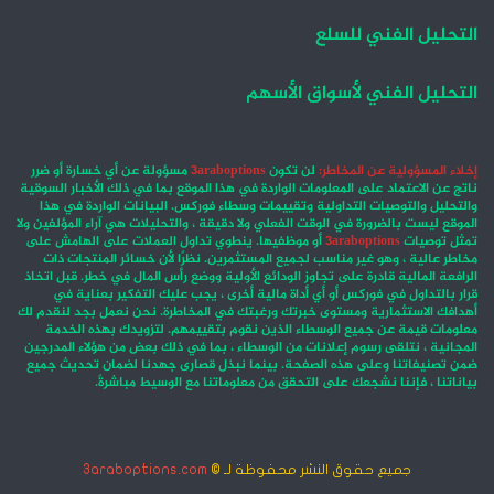
التحليل الفني للسلع
التحليل الفني لأسواق الأسهم
إخلاء المسؤولية عن المخاطر:
لن تكون
3araboptions
مسؤولة عن أي خسارة أو ضرر
ناتج عن الاعتماد على المعلومات الواردة في هذا الموقع بما في ذلك الأخبار السوقية
والتحليل والتوصيات التداولية وتقييمات وسطاء فوركس. البيانات الواردة في هذا
الموقع ليست بالضرورة في الوقت الفعلي ولا دقيقة ، والتحليلات هي آراء المؤلفين ولا
تمثل توصيات
3araboptions
أو موظفيها. ينطوي تداول العملات على الهامش على
مخاطر عالية ، وهو غير مناسب لجميع المستثمرين. نظرًا لأن خسائر المنتجات ذات
الرافعة المالية قادرة على تجاوز الودائع الأولية ووضع رأس المال في خطر. قبل اتخاذ
قرار بالتداول في فوركس أو أي أداة مالية أخرى ، يجب عليك التفكير بعناية في
أهدافك الاستثمارية ومستوى خبرتك ورغبتك في المخاطرة. نحن نعمل بجد لنقدم لك
معلومات قيمة عن جميع الوسطاء الذين نقوم بتقييمهم. لتزويدك بهذه الخدمة
المجانية ، نتلقى رسوم إعلانات من الوسطاء ، بما في ذلك بعض من هؤلاء المدرجين
ضمن تصنيفاتنا وعلى هذه الصفحة. بينما نبذل قصارى جهدنا لضمان تحديث جميع
بياناتنا ، فإننا نشجعك على التحقق من معلوماتنا مع الوسيط مباشرةً.
جميع حقوق النشر محفوظة لـ ©
3araboptions.com