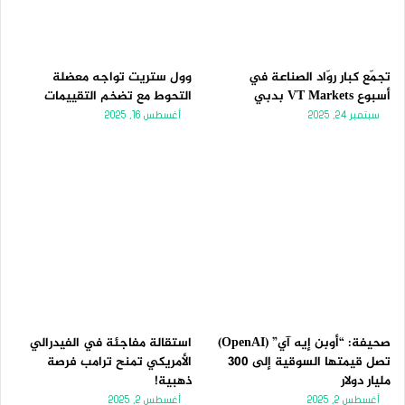
تجمّع كبار روّاد الصناعة في
وول ستريت تواجه معضلة
أسبوع VT Markets بدبي
التحوط مع تضخم التقييمات
سبتمبر 24, 2025
أغسطس 16, 2025
صحيفة: “أوبن إيه آي” (OpenAI)
استقالة مفاجئة في الفيدرالي
تصل قيمتها السوقية إلى 300
الأمريكي تمنح ترامب فرصة
مليار دولار
ذهبية!
أغسطس 2, 2025
أغسطس 2, 2025