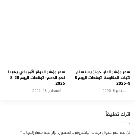
-
من الخسائر بتسلله مباشرة نحو 17630.00 و17530.00 على التوالي.
9
-
2
نطاق التداول المتوقع لهذا اليوم ما بين 17950.00 و 18030.00
0
2
5
الميل العام المتوقع لهذا اليوم: صاعد
المؤشر الألماني لا يزال صاعد– تحليل – 8-2-
2024
سعر مؤشر الداو جونز يستسلم
سعر مؤشر الدولار الأمريكي يهبط
لثبات المقاومة-توقعات اليوم 8-
نحو الدعم– توقعات اليوم 28-8-
2025
9-2025
سبتمبر 8, 2025
أغسطس 28, 2025
بالرغم من ضعف تداولات سعر المؤشر الأخيرة وتذبذبه قرب
اترك تعليقاً
17040.00 إلا أن الثبات المتكرر فوق الدعم الرئيسي الممتد نحو
16680.00 وبمحاولة تشكيل مستوى 16910.00 لدعم إضافي أمام
لن يتم نشر عنوان بريدك الإلكتروني.
الحقول الإلزامية مشار إليها بـ
*
التداولات الحالية يدعم توقعنا الصاعد للفترة القريبة والمتوسطة.