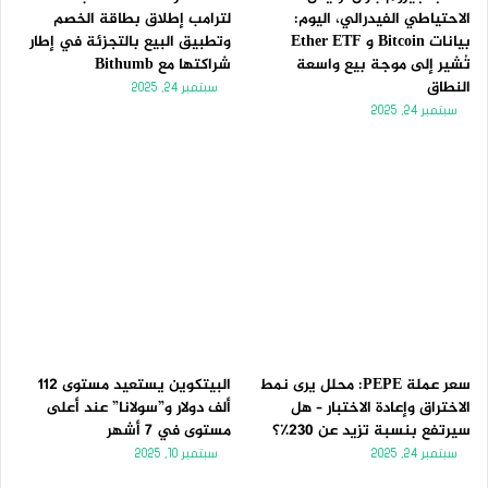
الاحتياطي الفيدرالي، اليوم:
لترامب إطلاق بطاقة الخصم
بيانات Bitcoin و Ether ETF
وتطبيق البيع بالتجزئة في إطار
تُشير إلى موجة بيع واسعة
شراكتها مع Bithumb
النطاق
سبتمبر 24, 2025
سبتمبر 24, 2025
سعر عملة PEPE: محلل يرى نمط
البيتكوين يستعيد مستوى 112
الاختراق وإعادة الاختبار – هل
ألف دولار و”سولانا” عند أعلى
سيرتفع بنسبة تزيد عن 230٪؟
مستوى في 7 أشهر
سبتمبر 24, 2025
سبتمبر 10, 2025