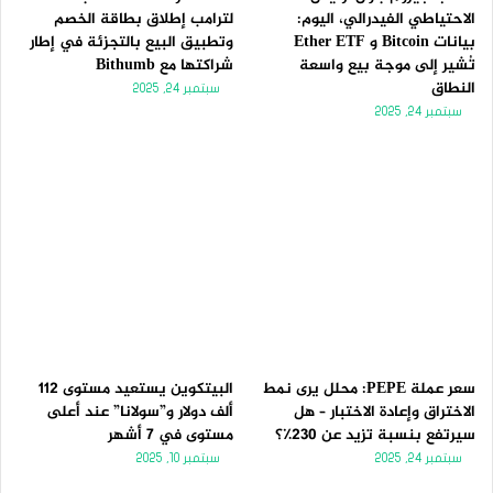
الاحتياطي الفيدرالي، اليوم:
لترامب إطلاق بطاقة الخصم
بيانات Bitcoin و Ether ETF
وتطبيق البيع بالتجزئة في إطار
تُشير إلى موجة بيع واسعة
شراكتها مع Bithumb
النطاق
سبتمبر 24, 2025
سبتمبر 24, 2025
سعر عملة PEPE: محلل يرى نمط
البيتكوين يستعيد مستوى 112
الاختراق وإعادة الاختبار – هل
ألف دولار و”سولانا” عند أعلى
سيرتفع بنسبة تزيد عن 230٪؟
مستوى في 7 أشهر
سبتمبر 24, 2025
سبتمبر 10, 2025