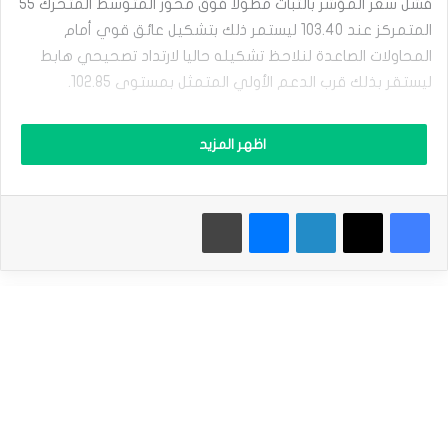
فشل سعر المؤشر بالثبات مطولا فوق محور المتوسط المتحرك 55
ش
ر
المتمركز عند 103.40 ليستمر ذلك بتشكيل عائق قوي أمام
ا
المحاولات الصاعدة لنلاحظ تشكيله حاليا لارتداد تصحيحي هابط
ل
د
ليستقر بذلك قرب الدعم الأولي المتمثل بمستوى 102.85.
و
ل
نود التنويه إلى أن تسلل مؤشر ستوكاستيك دون مستوى 50 قد
ا
اظهر المزيد
ر
يزيد بدوره من الضغوط السلبية على التداولات الحالية لنتوقع
ا
تحقيق السعر لكسر الدعم الحالي واستهداف بعض المحطات
ل
السلبية بتسلله نحو 102.45 وصولا نحو 102.10.
فيسبوك
‫X
لينكدإن
ماسنجر
طباعة
أ
م
ر
نطاق التداولات المتوقع لهذا اليوم ما بين 103.25 و 102.50
ي
ك
ي
الميل العام المتوقع لهذا اليوم: هابط
ت
ح
إقرأ أيضاً |
التحليل الفني لأزواج العملات: الباوند مقابل الين & اليورو
ت
ا
مقابل الين & النيوزلندي مقابل الكندي . ليوم الجمعة 02-02
ل
-2024.
ت