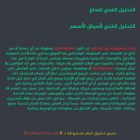
التحليل الفني للسلع
التحليل الفني لأسواق الأسهم
إخلاء المسؤولية عن المخاطر:
لن تكون
3araboptions
مسؤولة عن أي خسارة أو ضرر
ناتج عن الاعتماد على المعلومات الواردة في هذا الموقع بما في ذلك الأخبار السوقية
والتحليل والتوصيات التداولية وتقييمات وسطاء فوركس. البيانات الواردة في هذا
الموقع ليست بالضرورة في الوقت الفعلي ولا دقيقة ، والتحليلات هي آراء المؤلفين ولا
تمثل توصيات
3araboptions
أو موظفيها. ينطوي تداول العملات على الهامش على
مخاطر عالية ، وهو غير مناسب لجميع المستثمرين. نظرًا لأن خسائر المنتجات ذات
الرافعة المالية قادرة على تجاوز الودائع الأولية ووضع رأس المال في خطر. قبل اتخاذ
قرار بالتداول في فوركس أو أي أداة مالية أخرى ، يجب عليك التفكير بعناية في
أهدافك الاستثمارية ومستوى خبرتك ورغبتك في المخاطرة. نحن نعمل بجد لنقدم لك
معلومات قيمة عن جميع الوسطاء الذين نقوم بتقييمهم. لتزويدك بهذه الخدمة
المجانية ، نتلقى رسوم إعلانات من الوسطاء ، بما في ذلك بعض من هؤلاء المدرجين
ضمن تصنيفاتنا وعلى هذه الصفحة. بينما نبذل قصارى جهدنا لضمان تحديث جميع
بياناتنا ، فإننا نشجعك على التحقق من معلوماتنا مع الوسيط مباشرةً.
جميع حقوق النشر محفوظة لـ ©
3araboptions.com