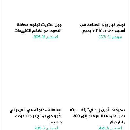
تجمّع كبار روّاد الصناعة في
وول ستريت تواجه معضلة
أسبوع VT Markets بدبي
التحوط مع تضخم التقييمات
سبتمبر 24, 2025
أغسطس 16, 2025
صحيفة: “أوبن إيه آي” (OpenAI)
استقالة مفاجئة في الفيدرالي
تصل قيمتها السوقية إلى 300
الأمريكي تمنح ترامب فرصة
مليار دولار
ذهبية!
أغسطس 2, 2025
أغسطس 2, 2025