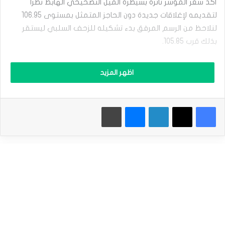
أكد سعر المؤشر تأثره بسيطرة الميل التصحيحي الهابط نظرا
ش
ر
لتقديمه لإغلاقات جديدة دون الحاجز المتمثل بمستوى 106.95
ا
لنلاحظ من الرسم المرفق بدء تشكيله للزحف السلبي ليستقر
ل
د
بذلك قرب 105.85.
و
ل
استمرار تعرض السعر للضغوط السلبية بمحاولة تقديم مؤشر
ا
اظهر المزيد
ر
ستوكاستيك للعزم السلبي سيزيد من فرص تسلل التداولات دون
ا
105.70 لنتوقع استهداف السعر بذلك للدعم الإضافي المستقر
ل
عند 105.10 ومن ثم لنراقب تصرفه لنتمكن من تحديد الاتجاه
فيسبوك
‫X
لينكدإن
ماسنجر
طباعة
أ
م
المتوقع لتداولات الفترة القادمة.
ر
ي
نطاق التداولات المتوقع لهذا اليوم ما بين 106.10 و 105.10
ك
ي
ت
الميل العام المتوقع لهذا اليوم: هابط بثبات الحاجز
ح
ت
ا
إقرأ أيضاَ |
التحليل الفني لأزواج العملات: الباوند مقابل الين & اليورو
ل
مقابل الين & الباوند مقابل الفرنك. ليوم الأربعاء 18 -10 -2023.
ت