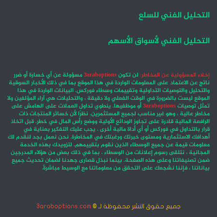
التحليل الفني للسلع
التحليل الفني لأسواق الأسهم
إخلاء المسؤولية عن المخاطر:
لن تكون
3araboptions
مسؤولة عن أي خسارة أو ضرر
ناتج عن الاعتماد على المعلومات الواردة في هذا الموقع بما في ذلك الأخبار السوقية
والتحليل والتوصيات التداولية وتقييمات وسطاء فوركس. البيانات الواردة في هذا
الموقع ليست بالضرورة في الوقت الفعلي ولا دقيقة ، والتحليلات هي آراء المؤلفين ولا
تمثل توصيات
3araboptions
أو موظفيها. ينطوي تداول العملات على الهامش على
مخاطر عالية ، وهو غير مناسب لجميع المستثمرين. نظرًا لأن خسائر المنتجات ذات
الرافعة المالية قادرة على تجاوز الودائع الأولية ووضع رأس المال في خطر. قبل اتخاذ
قرار بالتداول في فوركس أو أي أداة مالية أخرى ، يجب عليك التفكير بعناية في
أهدافك الاستثمارية ومستوى خبرتك ورغبتك في المخاطرة. نحن نعمل بجد لنقدم لك
معلومات قيمة عن جميع الوسطاء الذين نقوم بتقييمهم. لتزويدك بهذه الخدمة
المجانية ، نتلقى رسوم إعلانات من الوسطاء ، بما في ذلك بعض من هؤلاء المدرجين
ضمن تصنيفاتنا وعلى هذه الصفحة. بينما نبذل قصارى جهدنا لضمان تحديث جميع
بياناتنا ، فإننا نشجعك على التحقق من معلوماتنا مع الوسيط مباشرةً.
جميع حقوق النشر محفوظة لـ ©
3araboptions.com