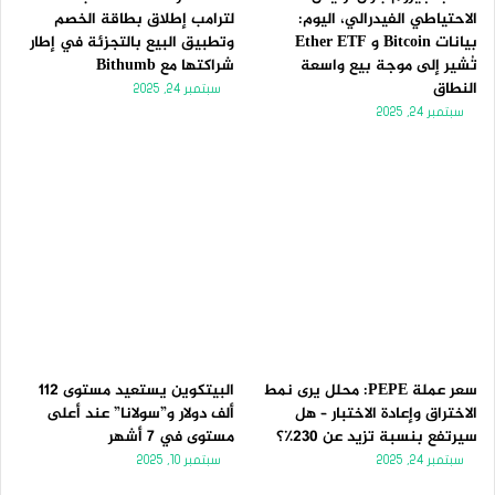
الاحتياطي الفيدرالي، اليوم:
لترامب إطلاق بطاقة الخصم
بيانات Bitcoin و Ether ETF
وتطبيق البيع بالتجزئة في إطار
تُشير إلى موجة بيع واسعة
شراكتها مع Bithumb
النطاق
سبتمبر 24, 2025
سبتمبر 24, 2025
سعر عملة PEPE: محلل يرى نمط
البيتكوين يستعيد مستوى 112
الاختراق وإعادة الاختبار – هل
ألف دولار و”سولانا” عند أعلى
سيرتفع بنسبة تزيد عن 230٪؟
مستوى في 7 أشهر
سبتمبر 24, 2025
سبتمبر 10, 2025