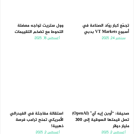
تجمّع كبار روّاد الصناعة في
وول ستريت تواجه معضلة
أسبوع VT Markets بدبي
التحوط مع تضخم التقييمات
سبتمبر 24, 2025
أغسطس 16, 2025
صحيفة: “أوبن إيه آي” (OpenAI)
استقالة مفاجئة في الفيدرالي
تصل قيمتها السوقية إلى 300
الأمريكي تمنح ترامب فرصة
مليار دولار
ذهبية!
أغسطس 2, 2025
أغسطس 2, 2025