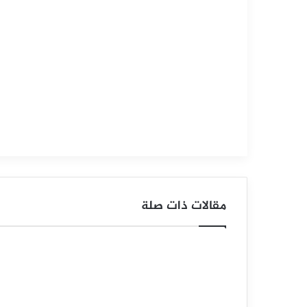
15,
2025
س
ع
ر
ا
ل
ف
ض
مقالات ذات صلة
ة
ي
ح
ا