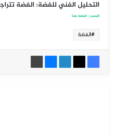
التحليل الفني للفضة: الفضة تتراج
المصدر : اضغط هنا
الفضة
فيسبوك
‫X
لينكدإن
ماسنجر
طباعة
أقرأ التالي
التحليل الفني للسلع
سبتمبر