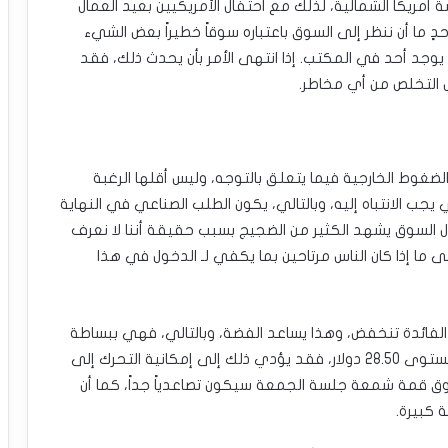
 أمريكا الشمالية، لذلك مع احتفال الأمريكيين بعيد العمال
ٍ ما أن ننظر إلى السوق باعتباره سوقاً خطيراً بعض الشيء
 يوجد أحد في المكتب. إذا انتهى الأمر بأن يحدث ذلك، فقد
ناس التخلص من أي مخاطر.
الضغوط الخارجية فيما يتعلق بالتوجه، وليس أقلها الرغبة
يجب الانتباه إليه، وبالتالي، يكون الطلب الصناعي في النهاية
يزال السوق يشهد الكثير من الضجيج بسبب حقيقة أننا لا نعرف
على ما إذا كان الناس مرتاحين بما يكفي لـ الدخول في هذا
لات الفائدة تنخفض، وهذا يساعد الفضة، وبالتالي، فهي ببساطة
حركة ذهاب وإياب تنتظر حدوثها. إذا اخترقنا ما دون المستوى 28.50 دولار، فقد يؤدي ذلك إلى إمكانية التحرك إلى
لمتحرك لـ200 يوم. الاختراق فوق قمة شمعة جلسة الجمعة سيكون تصاعدياً جداً، كما أن