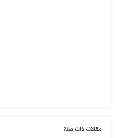
التحليل الفني للسلع
سبتمبر
15,
2025
س
ع
ر
ا
ل
ب
ل
مقالات ذات صلة
ا