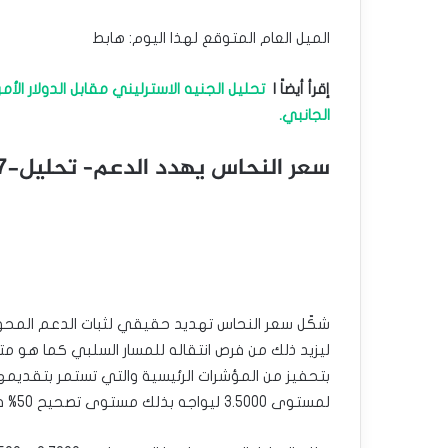
الميل العام المتوقع لهذا اليوم: هابط
إقرأ أيضاً |
تحليل الجنيه الاسترليني مقابل الدولار الأ
الجانبي.
سعر النحاس يهدد الدعم– تحليل-17-8-2023
ليزيد ذلك من فرص انتقاله للمسار السلبي كما هو مت
بتحفيز من المؤشرات الرئيسية والتي تستمر بتقديمها
لمستوى 3.5000 ليواجه بذلك مستوى تصحيح 50% فيبوناتشي ليشكل بدوره دعم جديد أمام المحاولات الهابطة.