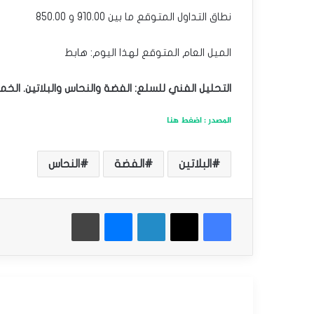
نطاق التداول المتوقع ما بين 910.00 و 850.00
الميل العام المتوقع لهذا اليوم: هابط
التحليل الفني للسلع: الفضة والنحاس والبلاتين. الخميس 17 -8 -3
المصدر : اضغط هنا
البلاتين
الفضة
النحاس
فيسبوك
‫X
لينكدإن
ماسنجر
طباعة
أقرأ التالي