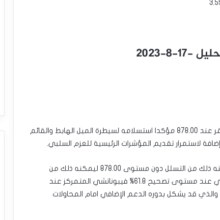
-8-2023
اقترب سعر البلاتين مجددا من الهدف السلبي المستقر عند 878.00 مؤكدا استسلامه لسيطرة الميل الهابط والقائم
نتوقع قريبا تشكيل السعر لهجوم سلبي جديد ليمكنه ذلك من التسلل دون مستوى 878.00 ليمكنه ذلك من
استئناف الهجوم السلبي ولنذكر بتمركز الهدف التالي عند مستوى تصحيح 61.8% فيبوناتشي المتمركز عند
855.00 وبكسره ستمتد التداولات مباشرة نحو 829.00 والذي قد يشكل بدوره الدعم الإضافي امام المحاولات