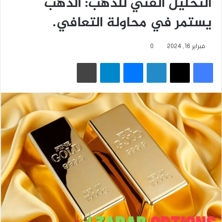
التحليل الفني للذهب: الذهب
يستمر في محاولة التعافي.
فبراير 16, 2024
0
فيسبوك
‫X
لينكدإن
ماسنجر
تيلقرام
طباعة