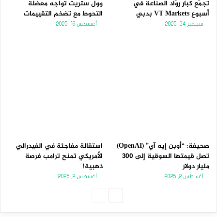
تجمّع كبار روّاد الصناعة في
وول ستريت تواجه معضلة
أسبوع VT Markets بدبي
التحوط مع تضخم التقييمات
سبتمبر 24, 2025
أغسطس 16, 2025
صحيفة: “أوبن إيه آي” (OpenAI)
استقالة مفاجئة في الفيدرالي
تصل قيمتها السوقية إلى 300
الأمريكي تمنح ترامب فرصة
مليار دولار
ذهبية!
أغسطس 2, 2025
أغسطس 2, 2025
الصفحة
الصفحة
التالية
السابقة