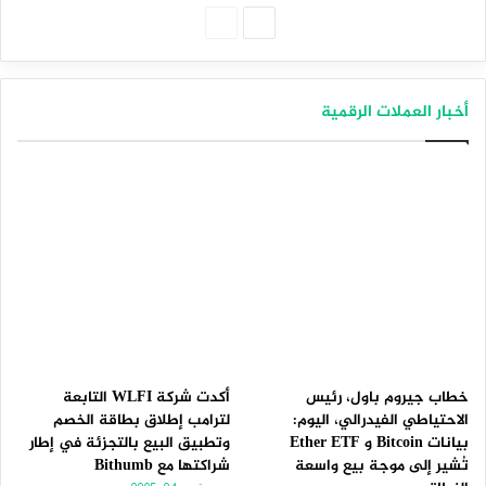
الصفحة
الصفحة
التالية
السابقة
أخبار العملات الرقمية
خطاب جيروم باول، رئيس
أكدت شركة WLFI التابعة
الاحتياطي الفيدرالي، اليوم:
لترامب إطلاق بطاقة الخصم
بيانات Bitcoin و Ether ETF
وتطبيق البيع بالتجزئة في إطار
تُشير إلى موجة بيع واسعة
شراكتها مع Bithumb