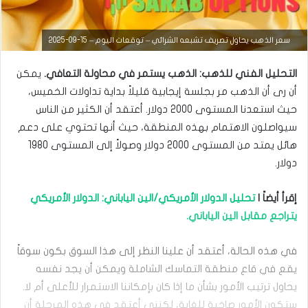
التحليل الفني للعملات
سعر الذهب يحاول تصريف تشبعه الشرائي – توقعات اليوم – 15-09-2025
مارس
التحليل الفني للذهب: الذهب يستمر في محاولة التعافي.
يمكن
23,
2026
أن رى أن الذهب مر بجلسة إيجابية قليلاً بداية تداولات الخميس،
س
حيث استعدنا المستوى 2000 دولار. أعتقد أن الكثير من الناس
ع
سيواصلون الاهتمام بهذه المنطقة، حيث أنها تحتوي على دعم
ر
ا
هائل يمتد من المستوى 2000 دولار وصولاً إلى المستوى 1980
ل
دولار.
د
و
ل
إقرأ أيضاً |
تحليل الدولار الأمريكي/الين الياباني: الدولار الأمريكي
ا
يتراجع مقابل الين الياباني.
ر
م
ق
في هذه الحالة، أعتقد أن علينا النظر إلى هذا السوق بكون سوقاً
ا
يقع في قاع منطقة التماسك الشاملة ويمكن أن يجد نفسه
ب
ل
يحاول ترتيب الأمور بشأن ما إذا كان بإمكاننا الاستمرار للأعلى أم لا.
ا
ستكون الأمور صاخبة للغاية، لكنني أعتقد في هذه المرحلة أن