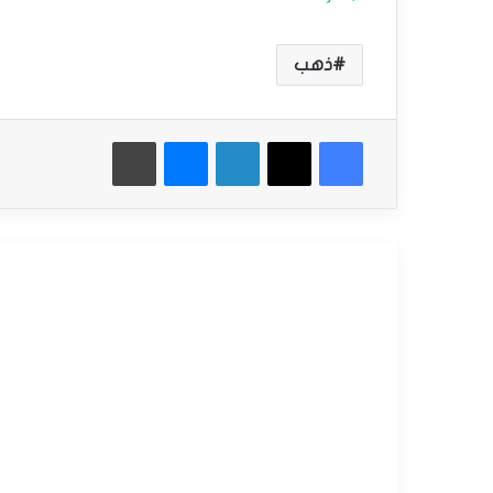
ذهب
فيسبوك
‫X
لينكدإن
ماسنجر
طباعة
أقرأ التالي
التحليل الفني للسلع
فبراير
10,
2025