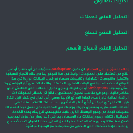
تحليلات الأسواق
التحليل الفني للعملات
التحليل الفني للسلع
التحليل الفني لأسواق الأسهم
إخلاء المسؤولية عن المخاطر:
لن تكون
3araboptions
مسؤولة عن أي خسارة أو ضرر
ناتج عن الاعتماد على المعلومات الواردة في هذا الموقع بما في ذلك الأخبار السوقية
والتحليل والتوصيات التداولية وتقييمات وسطاء فوركس. البيانات الواردة في هذا
الموقع ليست بالضرورة في الوقت الفعلي ولا دقيقة ، والتحليلات هي آراء المؤلفين ولا
تمثل توصيات
3araboptions
أو موظفيها. ينطوي تداول العملات على الهامش على
مخاطر عالية ، وهو غير مناسب لجميع المستثمرين. نظرًا لأن خسائر المنتجات ذات
الرافعة المالية قادرة على تجاوز الودائع الأولية ووضع رأس المال في خطر. قبل اتخاذ
قرار بالتداول في فوركس أو أي أداة مالية أخرى ، يجب عليك التفكير بعناية في
أهدافك الاستثمارية ومستوى خبرتك ورغبتك في المخاطرة. نحن نعمل بجد لنقدم لك
معلومات قيمة عن جميع الوسطاء الذين نقوم بتقييمهم. لتزويدك بهذه الخدمة
المجانية ، نتلقى رسوم إعلانات من الوسطاء ، بما في ذلك بعض من هؤلاء المدرجين
ضمن تصنيفاتنا وعلى هذه الصفحة. بينما نبذل قصارى جهدنا لضمان تحديث جميع
بياناتنا ، فإننا نشجعك على التحقق من معلوماتنا مع الوسيط مباشرةً.