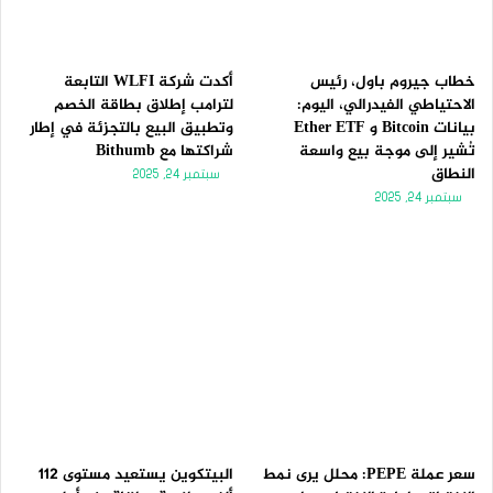
خطاب جيروم باول، رئيس
أكدت شركة WLFI التابعة
الاحتياطي الفيدرالي، اليوم:
لترامب إطلاق بطاقة الخصم
بيانات Bitcoin و Ether ETF
وتطبيق البيع بالتجزئة في إطار
تُشير إلى موجة بيع واسعة
شراكتها مع Bithumb
النطاق
سبتمبر 24, 2025
سبتمبر 24, 2025
سعر عملة PEPE: محلل يرى نمط
البيتكوين يستعيد مستوى 112