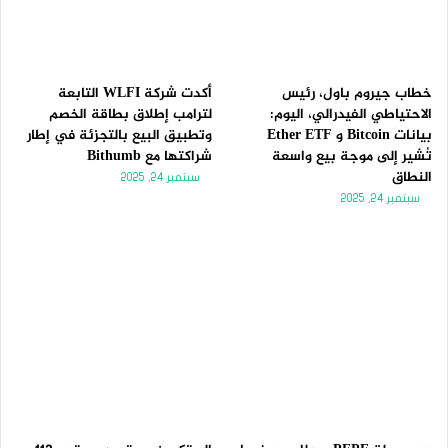
خطاب جيروم باول، رئيس
أكدت شركة WLFI التابعة
الاحتياطي الفيدرالي، اليوم:
لترامب إطلاق بطاقة الخصم
بيانات Bitcoin و Ether ETF
وتطبيق البيع بالتجزئة في إطار
تُشير إلى موجة بيع واسعة
شراكتها مع Bithumb
النطاق
سبتمبر 24, 2025
سبتمبر 24, 2025