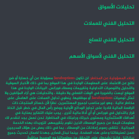
تحليلات الأسواق
التحليل الفني للعملات
التحليل الفني للسلع
التحليل الفني لأسواق الأسهم
إخلاء المسؤولية عن المخاطر:
لن تكون
3araboptions
مسؤولة عن أي خسارة أو ضرر
ناتج عن الاعتماد على المعلومات الواردة في هذا الموقع بما في ذلك الأخبار السوقية
والتحليل والتوصيات التداولية وتقييمات وسطاء فوركس. البيانات الواردة في هذا
الموقع ليست بالضرورة في الوقت الفعلي ولا دقيقة ، والتحليلات هي آراء المؤلفين ولا
تمثل توصيات
3araboptions
أو موظفيها. ينطوي تداول العملات على الهامش على
مخاطر عالية ، وهو غير مناسب لجميع المستثمرين. نظرًا لأن خسائر المنتجات ذات
الرافعة المالية قادرة على تجاوز الودائع الأولية ووضع رأس المال في خطر. قبل اتخاذ
قرار بالتداول في فوركس أو أي أداة مالية أخرى ، يجب عليك التفكير بعناية في
أهدافك الاستثمارية ومستوى خبرتك ورغبتك في المخاطرة. نحن نعمل بجد لنقدم لك
معلومات قيمة عن جميع الوسطاء الذين نقوم بتقييمهم. لتزويدك بهذه الخدمة
المجانية ، نتلقى رسوم إعلانات من الوسطاء ، بما في ذلك بعض من هؤلاء المدرجين
ضمن تصنيفاتنا وعلى هذه الصفحة. بينما نبذل قصارى جهدنا لضمان تحديث جميع
بياناتنا ، فإننا نشجعك على التحقق من معلوماتنا مع الوسيط مباشرةً.