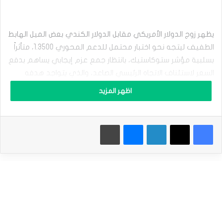
م
ق
ا
ب
يظهر زوج الدولار الأمريكي مقابل الدولار الكندي بعض الميل الهابط
ل
الطفيف ليتجه نحو اختبار محتمل للدعم المحوري 1.3500، متأثراً
ا
ل
بسلبية مؤشر ستوكاستيك، بانتظار جمع عزم إيجابي يساهم بدفع
د
السعر لاستئناف الاتجاه الرئيسي الصاعد، والذي يتواجد هدفه
و
التالي عند 1.3600.
ل
اظهر المزيد
ا
ر
وبالتالي، فإن السيناريو الإيجابي سيبقى قائماً وفعالاً للفترة
ا
القادمة، مع الانتباه إلى أن كسر مستويات 1.3500 ثم 1.3470
فيسبوك
‫X
لينكدإن
ماسنجر
طباعة
ل
ك
سيوقف الارتفاع المتوقع ويضغط على السعر للتحوّل إلى
ن
الانخفاض.
د
ي
ي
نطاق التداول المتوقع لهذا اليوم ما بين الدعم 1.3450 والمقاومة
ح
1.3590
ا
و
ل
الميل العام المتوقع لهذا اليوم: صاعد