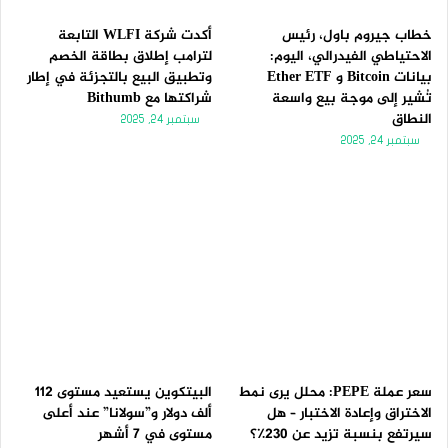
خطاب جيروم باول، رئيس
أكدت شركة WLFI التابعة
الاحتياطي الفيدرالي، اليوم:
لترامب إطلاق بطاقة الخصم
بيانات Bitcoin و Ether ETF
وتطبيق البيع بالتجزئة في إطار
تُشير إلى موجة بيع واسعة
شراكتها مع Bithumb
النطاق
سبتمبر 24, 2025
سبتمبر 24, 2025
سعر عملة PEPE: محلل يرى نمط
البيتكوين يستعيد مستوى 112
الاختراق وإعادة الاختبار – هل
ألف دولار و”سولانا” عند أعلى
سيرتفع بنسبة تزيد عن 230٪؟
مستوى في 7 أشهر