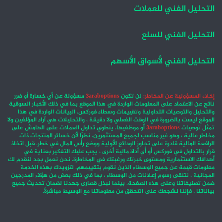
التحليل الفني للعملات
التحليل الفني للسلع
التحليل الفني لأسواق الأسهم
إخلاء المسؤولية عن المخاطر:
لن تكون
3araboptions
مسؤولة عن أي خسارة أو ضرر
ناتج عن الاعتماد على المعلومات الواردة في هذا الموقع بما في ذلك الأخبار السوقية
والتحليل والتوصيات التداولية وتقييمات وسطاء فوركس. البيانات الواردة في هذا
الموقع ليست بالضرورة في الوقت الفعلي ولا دقيقة ، والتحليلات هي آراء المؤلفين ولا
تمثل توصيات
3araboptions
أو موظفيها. ينطوي تداول العملات على الهامش على
مخاطر عالية ، وهو غير مناسب لجميع المستثمرين. نظرًا لأن خسائر المنتجات ذات
الرافعة المالية قادرة على تجاوز الودائع الأولية ووضع رأس المال في خطر. قبل اتخاذ
قرار بالتداول في فوركس أو أي أداة مالية أخرى ، يجب عليك التفكير بعناية في
أهدافك الاستثمارية ومستوى خبرتك ورغبتك في المخاطرة. نحن نعمل بجد لنقدم لك
معلومات قيمة عن جميع الوسطاء الذين نقوم بتقييمهم. لتزويدك بهذه الخدمة
المجانية ، نتلقى رسوم إعلانات من الوسطاء ، بما في ذلك بعض من هؤلاء المدرجين
ضمن تصنيفاتنا وعلى هذه الصفحة. بينما نبذل قصارى جهدنا لضمان تحديث جميع
بياناتنا ، فإننا نشجعك على التحقق من معلوماتنا مع الوسيط مباشرةً.