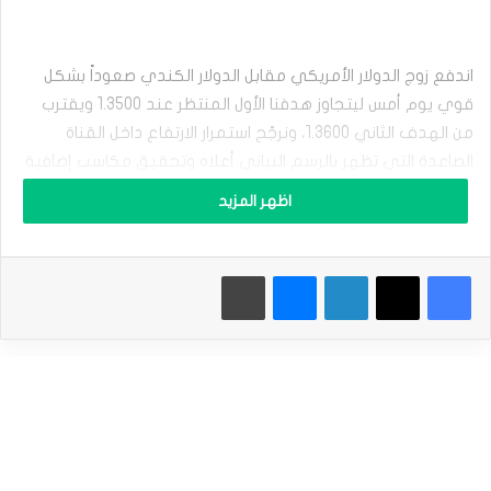
م
ق
ا
ب
اندفع زوج الدولار الأمريكي مقابل الدولار الكندي صعوداً بشكل
ل
قوي يوم أمس ليتجاوز هدفنا الأول المنتظر عند 1.3500 ويقترب
ا
ل
من الهدف الثاني 1.3600، ونرجّح استمرار الارتفاع داخل القناة
د
الصاعدة التي تظهر بالرسم البياني أعلاه وتحقيق مكاسب إضافية
و
تصل إلى 1.3680.
ل
اظهر المزيد
ا
ر
المتوسط المتحرك 50 يدعم الموجة الصاعدة المقترحة، مع
ا
الانتباه إلى أن كسر 1.3500 سيضع السعر تحت ضغط سلبي مؤقت
فيسبوك
‫X
لينكدإن
ماسنجر
طباعة
ل
ك
ليختبر دعم القناة الصاعدة حول 1.3435 قبل أي محاولة جديدة
ن
للارتفاع.
د
ي
ي
نطاق التداول المتوقع لهذا اليوم ما بين الدعم 1.3500 والمقاومة
ح
1.3640
ا
و
ل
الميل العام المتوقع لهذا اليوم: صاعد