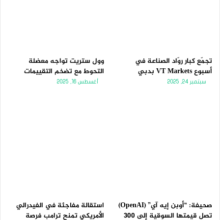
تجمّع كبار روّاد الصناعة في
وول ستريت تواجه معضلة
أسبوع VT Markets بدبي
التحوط مع تضخم التقييمات
سبتمبر 24, 2025
أغسطس 16, 2025
صحيفة: “أوبن إيه آي” (OpenAI)
استقالة مفاجئة في الفيدرالي
تصل قيمتها السوقية إلى 300
الأمريكي تمنح ترامب فرصة