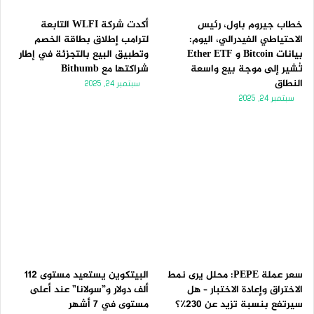
خطاب جيروم باول، رئيس
أكدت شركة WLFI التابعة
الاحتياطي الفيدرالي، اليوم:
لترامب إطلاق بطاقة الخصم
بيانات Bitcoin و Ether ETF
وتطبيق البيع بالتجزئة في إطار
تُشير إلى موجة بيع واسعة
شراكتها مع Bithumb
النطاق
سبتمبر 24, 2025
سبتمبر 24, 2025
سعر عملة PEPE: محلل يرى نمط
البيتكوين يستعيد مستوى 112
الاختراق وإعادة الاختبار – هل
ألف دولار و”سولانا” عند أعلى
سيرتفع بنسبة تزيد عن 230٪؟
مستوى في 7 أشهر