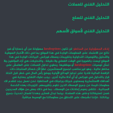
التحليل الفني للعملات
التحليل الفني للسلع
التحليل الفني لأسواق الأسهم
إخلاء المسؤولية عن المخاطر:
لن تكون
3araboptions
مسؤولة عن أي خسارة أو ضرر
ناتج عن الاعتماد على المعلومات الواردة في هذا الموقع بما في ذلك الأخبار السوقية
والتحليل والتوصيات التداولية وتقييمات وسطاء فوركس. البيانات الواردة في هذا
الموقع ليست بالضرورة في الوقت الفعلي ولا دقيقة ، والتحليلات هي آراء المؤلفين ولا
تمثل توصيات
3araboptions
أو موظفيها. ينطوي تداول العملات على الهامش على
مخاطر عالية ، وهو غير مناسب لجميع المستثمرين. نظرًا لأن خسائر المنتجات ذات
الرافعة المالية قادرة على تجاوز الودائع الأولية ووضع رأس المال في خطر. قبل اتخاذ
قرار بالتداول في فوركس أو أي أداة مالية أخرى ، يجب عليك التفكير بعناية في
أهدافك الاستثمارية ومستوى خبرتك ورغبتك في المخاطرة. نحن نعمل بجد لنقدم لك
معلومات قيمة عن جميع الوسطاء الذين نقوم بتقييمهم. لتزويدك بهذه الخدمة
المجانية ، نتلقى رسوم إعلانات من الوسطاء ، بما في ذلك بعض من هؤلاء المدرجين
ضمن تصنيفاتنا وعلى هذه الصفحة. بينما نبذل قصارى جهدنا لضمان تحديث جميع
بياناتنا ، فإننا نشجعك على التحقق من معلوماتنا مع الوسيط مباشرةً.