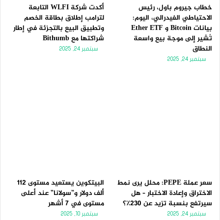
خطاب جيروم باول، رئيس
أكدت شركة WLFI التابعة
الاحتياطي الفيدرالي، اليوم:
لترامب إطلاق بطاقة الخصم
بيانات Bitcoin و Ether ETF
وتطبيق البيع بالتجزئة في إطار
تُشير إلى موجة بيع واسعة
شراكتها مع Bithumb
النطاق
سبتمبر 24, 2025
سبتمبر 24, 2025
سعر عملة PEPE: محلل يرى نمط
البيتكوين يستعيد مستوى 112
الاختراق وإعادة الاختبار – هل
ألف دولار و”سولانا” عند أعلى
سيرتفع بنسبة تزيد عن 230٪؟
مستوى في 7 أشهر
سبتمبر 24, 2025
سبتمبر 10, 2025