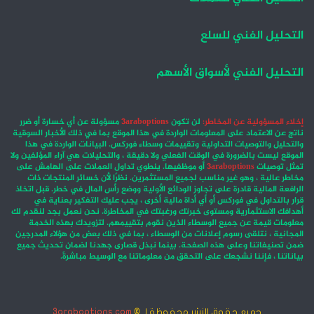
التحليل الفني للسلع
التحليل الفني لأسواق الأسهم
إخلاء المسؤولية عن المخاطر:
لن تكون
3araboptions
مسؤولة عن أي خسارة أو ضرر
ناتج عن الاعتماد على المعلومات الواردة في هذا الموقع بما في ذلك الأخبار السوقية
والتحليل والتوصيات التداولية وتقييمات وسطاء فوركس. البيانات الواردة في هذا
الموقع ليست بالضرورة في الوقت الفعلي ولا دقيقة ، والتحليلات هي آراء المؤلفين ولا
تمثل توصيات
3araboptions
أو موظفيها. ينطوي تداول العملات على الهامش على
مخاطر عالية ، وهو غير مناسب لجميع المستثمرين. نظرًا لأن خسائر المنتجات ذات
الرافعة المالية قادرة على تجاوز الودائع الأولية ووضع رأس المال في خطر. قبل اتخاذ
قرار بالتداول في فوركس أو أي أداة مالية أخرى ، يجب عليك التفكير بعناية في
أهدافك الاستثمارية ومستوى خبرتك ورغبتك في المخاطرة. نحن نعمل بجد لنقدم لك
معلومات قيمة عن جميع الوسطاء الذين نقوم بتقييمهم. لتزويدك بهذه الخدمة
المجانية ، نتلقى رسوم إعلانات من الوسطاء ، بما في ذلك بعض من هؤلاء المدرجين
ضمن تصنيفاتنا وعلى هذه الصفحة. بينما نبذل قصارى جهدنا لضمان تحديث جميع
بياناتنا ، فإننا نشجعك على التحقق من معلوماتنا مع الوسيط مباشرةً.
جميع حقوق النشر محفوظة لـ ©
3araboptions.com