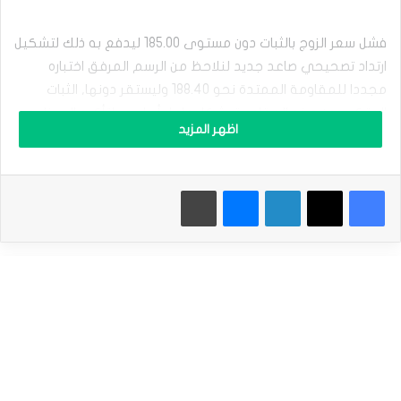
ل
ب
ا
فشل سعر الزوج بالثبات دون مستوى 185.00 ليدفع به ذلك لتشكيل
و
ارتداد تصحيحي صاعد جديد لنلاحظ من الرسم المرفق اختباره
ن
مجددا للمقاومة الممتدة نحو 188.40 وليستقر دونها, الثبات
د
م
المتكرر دون هذه المقاومة يشكل عامل أساسي لتأكيد السيناريو
ق
اظهر المزيد
الهابط ولنذكر بأهمية تسلل التداولات قريبا دون 185.00 ليفتح باب
ا
ب
الوصول نحو المحطات السلبية الإضافية والتي تتمركز حاليا قرب
ل
183.20 وصولا نحو 179.35 بتداولات الفترة القادمة.
فيسبوك
‫X
لينكدإن
ماسنجر
طباعة
ا
ل
ي
أما اختراق السعر للمقاومة والثبات أعلاها, فإن ذلك سيلغي
ن
الترجيح السلبي للفترة الحالية لنتوقع تشكيله لاندفاع صاعد
ي
بهدف الوصول أولا نحو 190.33 وبتجاوزه سيشكل مستوى 191.72
س
ت
الهدف التالي للتداولات الإيجابية.
س
ل
نطاق التداول المتوقع لهذا اليوم ما بين 188.00 و 185.00
م
ل
ث
توقعات السعر لهذا اليوم: منخفض بثبات المقاومة