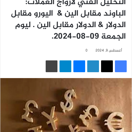
التحليل الفني لأزواج العملات:
الباوند مقابل الين & اليورو مقابل
الدولار & الدولار مقابل الين . ليوم
الجمعة 09-08-2024.
أغسطس 9, 2024
0
فيسبوك
‫X
لينكدإن
ماسنجر
تيلقرام
طباعة