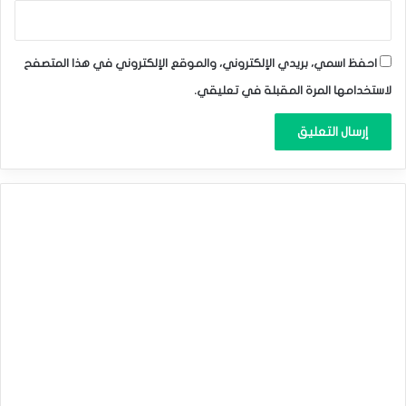
2024.
المصدر : اضغط هنا
احفظ اسمي، بريدي الإلكتروني، والموقع الإلكتروني في هذا المتصفح
لاستخدامها المرة المقبلة في تعليقي.
الباوند مقابل الين
الدولار الامريكى مقابل الين
اليورو / الدولار الأمريكي