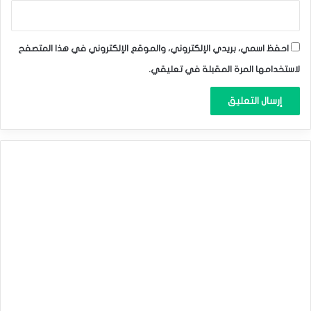
بالرسم البياني، مع الأخذ بعين الاعتبار أن تجاوز الهدف
المذكور سيضغط على السعر لتكبّد مزيد من الخسائر وإجراء
تصحيح هابط جديد، في حين إن اختراق 156.60 سيوقف
احفظ اسمي، بريدي الإلكتروني، والموقع الإلكتروني في هذا المتصفح
الانخفاض المتوقع ويقود السعر لاستئناف المسار الرئيسي
لاستخدامها المرة المقبلة في تعليقي.
الصاعد من جديد.
نطاق التداول المتوقع
ما بين الدعم 155.50 والمقاومة 157.00
توقعات السعر لهذا اليوم: منخفض بشكل
مؤقت
التحليل الفني لأزواج العملات: الباوند مقابل الين & اليورو
مقابل الين & الدولار مقابل الين . ليوم الثلاثاء 04-06-2024.
المصدر : اضغط هنا
الباوند مقابل الين
الدولار
اليورو