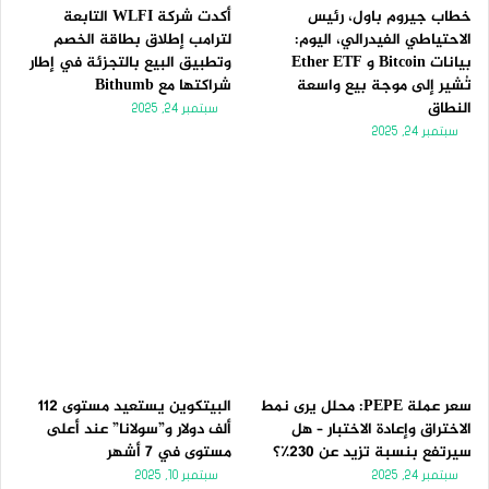
خطاب جيروم باول، رئيس
أكدت شركة WLFI التابعة
الاحتياطي الفيدرالي، اليوم:
لترامب إطلاق بطاقة الخصم
بيانات Bitcoin و Ether ETF
وتطبيق البيع بالتجزئة في إطار
تُشير إلى موجة بيع واسعة
شراكتها مع Bithumb
النطاق
سبتمبر 24, 2025
سبتمبر 24, 2025
سعر عملة PEPE: محلل يرى نمط
البيتكوين يستعيد مستوى 112
الاختراق وإعادة الاختبار – هل
ألف دولار و”سولانا” عند أعلى
سيرتفع بنسبة تزيد عن 230٪؟
مستوى في 7 أشهر
سبتمبر 24, 2025
سبتمبر 10, 2025