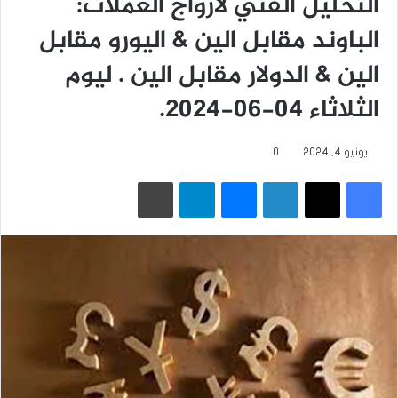
التحليل الفني لأزواج العملات:
الباوند مقابل الين & اليورو مقابل
الين & الدولار مقابل الين . ليوم
الثلاثاء 04-06-2024.
يونيو 4, 2024
0
فيسبوك
‫X
لينكدإن
ماسنجر
تيلقرام
طباعة