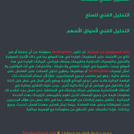
التحليل الفني للسلع
التحليل الفني لأسواق الأسهم
إخلاء المسؤولية عن المخاطر:
لن تكون
3araboptions
مسؤولة عن أي خسارة أو ضرر
ناتج عن الاعتماد على المعلومات الواردة في هذا الموقع بما في ذلك الأخبار السوقية
والتحليل والتوصيات التداولية وتقييمات وسطاء فوركس. البيانات الواردة في هذا
الموقع ليست بالضرورة في الوقت الفعلي ولا دقيقة ، والتحليلات هي آراء المؤلفين ولا
تمثل توصيات
3araboptions
أو موظفيها. ينطوي تداول العملات على الهامش على
مخاطر عالية ، وهو غير مناسب لجميع المستثمرين. نظرًا لأن خسائر المنتجات ذات
الرافعة المالية قادرة على تجاوز الودائع الأولية ووضع رأس المال في خطر. قبل اتخاذ
قرار بالتداول في فوركس أو أي أداة مالية أخرى ، يجب عليك التفكير بعناية في
أهدافك الاستثمارية ومستوى خبرتك ورغبتك في المخاطرة. نحن نعمل بجد لنقدم لك
معلومات قيمة عن جميع الوسطاء الذين نقوم بتقييمهم. لتزويدك بهذه الخدمة
المجانية ، نتلقى رسوم إعلانات من الوسطاء ، بما في ذلك بعض من هؤلاء المدرجين
ضمن تصنيفاتنا وعلى هذه الصفحة. بينما نبذل قصارى جهدنا لضمان تحديث جميع
بياناتنا ، فإننا نشجعك على التحقق من معلوماتنا مع الوسيط مباشرةً.
جميع حقوق النشر محفوظة لـ ©
3araboptions.com